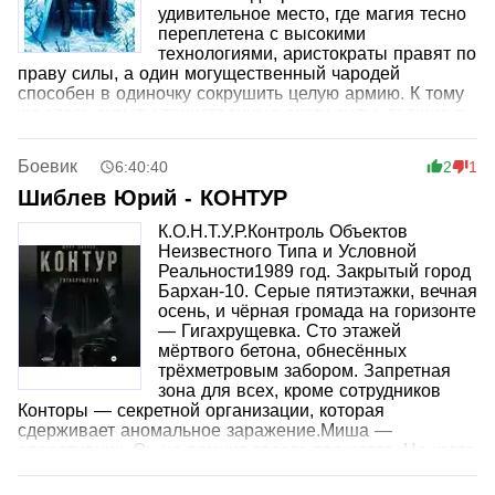
удивительное место, где магия тесно
переплетена с высокими
технологиями, аристократы правят по
праву силы, а один могущественный чародей
способен в одиночку сокрушить целую армию. К тому
же здесь скрыты таинственные очаги силы, таящие в
себе как колоссальное могущество, так и мгновенную
смерть. Оказавшись в теле юноши, бывший архимаг
Боевик
6:40:40
2
1
понимает, что в этом мире находятся критически
важные для него артефакты. Алексей готов принять
Шиблев Юрий - КОНТУР
новые правила игры, найти утерянные реликвии и
К.О.Н.Т.У.Р.Контроль Объектов
задействовать весь свой колоссальный опыт. Он не
Неизвестного Типа и Условной
собирается забывать свое прошлое и сделает
Реальности1989 год. Закрытый город
абсолютно все, чтобы защитить свое новое
Бархан-10. Серые пятиэтажки, вечная
пристанище, исполняя волю верного ему Льда.
осень, и чёрная громада на горизонте
— Гигахрущевка. Сто этажей
мёртвого бетона, обнесённых
трёхметровым забором. Запретная
зона для всех, кроме сотрудников
Конторы — секретной организации, которая
сдерживает аномальное заражение.Миша —
оперативник. Он не помнит своего прошлого. Но когда
заражение убивает ту, кого он любил, Миша начинает
задавать вопросы. И чем глубже он копает, тем яснее