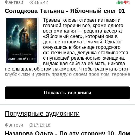
Фэнтези
8:55:42
6
1
понимает: Контора не просто сдерживает заражение.
Она его использует. И он сам — часть этого
Солодкова Татьяна - Яблочный снег 01
эксперимента.Мрачный, атмосферный роман в жанре
Травма головы стирает из памяти
«советский хоррор». Первая книга цикла.
главной героини всё, кроме одного
воспоминания — рецепта десерта
«Яблочный снег», который она в
детстве готовила с мамой. Однако
очнувшись в больнице городского
фэнтези-мира, девушка сталкивается
с пугающей реальностью: женщина,
выдающая себя за её мать, никогда
не слышала об этом лакомстве. Чтобы распутать этот
клубок лжи и узнать правду о своем прошлом, героине
детективного романа Татьяны Солодковой придется
не только разобраться в чужих секретах, но и
избавиться от навязчивого преследующего её
Показать все книги
призрака. Ситуацию осложняют вспыхнувшие чувства
к мужчине, который принимает её за сумасшедшую,
превращая поиски истины в опасную любовную игру в
первой книге дилогии.
Популярные аудиокниги
Фэнтези
17:19:18
Назарова Ольга - По эту сторону 10. Дом