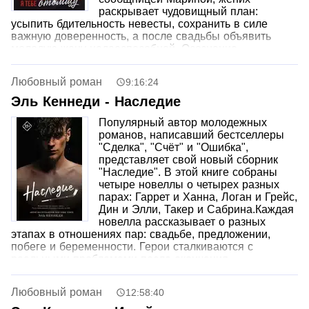
раскрывает чудовищный план:
усыпить бдительность невесты, сохранить в силе
важную доверенность, а после свадьбы объявить
молодую жену недееспособной. Осознание
предательства и цинизма любимого человека
заставляет героиню преодолеть шок и выйти из тени,
Любовный роман
9:16:24
чтобы взглянуть в глаза обманщикам. Вместо роли
беззащитной жертвы в чужой грязной игре она
Эль Кеннеди - Наследие
выбирает путь яростного противостояния и решает во
Популярный автор молодежных
что бы то ни стало жестоко отомстить тем, кто
романов, написавший бестселлеры
пытался уничтожить ее ради наживы.
"Сделка", "Счёт" и "Ошибка",
Внимание! Сюжет содержит нецензурную лексику.
представляет свой новый сборник
"Наследие". В этой книге собраны
четыре новеллы о четырех разных
парах: Гаррет и Ханна, Логан и Грейс,
Дин и Элли, Такер и Сабрина.Каждая
новелла рассказывает о разных
этапах в отношениях пар: свадьбе, предложении,
побеге и беременности. Герои сталкиваются с
реальными проблемами после окончания
университета, с которыми они не сталкивались
раньше. Но любовь помогает им справиться со всеми
Любовный роман
12:58:40
трудностями, хотя взросление оказывается
непростым.