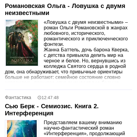
Романовская Ольга - Ловушка с двумя
неизвестными
«Ловушка с двумя неизвестными» –
роман Ольги Романовской в жанрах
любовного, исторического,
романтического и приключенческого
фэнтези.
Жанна Баттель, дочь барона Кверка,
с детства привыкла делить мир на
черное и белое. Но, вернувшись из
колледжа Святого сердца в родной
дом, она обнаруживает, что привычные ориентиры
больше не работают: семейное состояние словно
испарилось, прошлое отца вызывает все больше
вопросов, а в ее жизни почти одновременно
появляются два претендента на руку и сердце. Кому
Фантастика
12:47:48
из них верить, кто окажется другом, а кто — опасным
противником? Как сделать выбор, когда ставки
Сью Берк - Семиозис. Книга 2.
слишком высоки, а правила диктует мужской мир, в
Интерференция
котором женщине приходится бороться не только за
любовь, но и за собственную жизнь.
Представляем вашему вниманию
научно-фантастический роман
«Интерференция», продолжающий