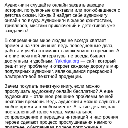
Аудиокниги слушайте онлайн захватывающие
истории, популярные спектакли или полюбившиеся с
детства сказки. Каждый найдет себе аудиокнигу
онлайн по вкусу. Аудиокниги в жанре фантастики,
триллеров, мистики приключений и детективов уже
заждались!
В современном мире людям не всегда хватает
времени на чтении книг, ведь повседневные дела,
работа и учеба отнимают слишком много времени. А
чтение печатной литературы не всегда бывает
доступным и удобным.
Yakniga.org
— сайт, который
решит эту проблему и откроет каждому дорогу в мир
популярных аудиокниг, являющимися прекрасной
альтернативой печатной продукции.
Зачем покупать печатную книгу, если можно
прослушать аудиокнигу онлайн бесплатно? А ещё
аудиокниги – отличное решение проблемы вечной
нехватки времени. Ведь аудиокниги можно слушать в
любое время и в любом месте. А такие детали, как
поставленный голос чтеца, музыкальное
сопровождение и передача интонаций и настроения
героев сделают процесс прослушивания намного
приятнее, обеспечивая полное погружение в