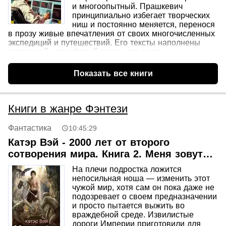
и многоопытный. Прашкевич
принципиально избегает творческих
ниш и постоянно меняется, перенося
в прозу живые впечатления от своих многочисленных
экспедиций и путешествий. Его тексты наполнены
осязаемой атмосферой реального мира,
исследованного лично автором в полевых условиях. В
настоящее издание вошли избранные произведения
Показать все книги
разных лет, многие из которых представлены в новой
авторской редакции и существенно отличаются от
прошлых публикаций.
Книги в жанре Фэнтези
Фантастика
10:45:29
Катэр Вэй - 2000 лет от второго
сотворения мира. Книга 2. Меня зовут
Ворн
На плечи подростка ложится
непосильная ноша — изменить этот
чужой мир, хотя сам он пока даже не
подозревает о своем предназначении
и просто пытается выжить во
враждебной среде. Извилистые
дороги Империи приготовили для