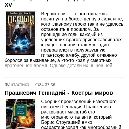
XV
Вершители — те, кто однажды
посягнул на божественную силу, и те,
кого главному герою так и не удалось
остановить в прошлом. За
прошедшие годы каждый из
уцелевших врагов приспосабливался
к существованию как мог: один
превратился в полуразумную
гигантскую амебу, другой отчаянно
боролся за выживание, а кто-то крал у смертных
драгоценное время. Однако детали их нынешней
участи отступают на второй план перед главным и
неоспоримым фактом — древние противники все еще
живы. Настало время вернуться в строй и навсегда
Фантастика
34:37:36
исправить это досадное недоразумение, доведя
прерванное дело до конца.
Прашкевич Геннадий - Костры миров
Сборник произведений известного
писателя Геннадия Прашкевича
раскрывает масштаб его
многогранного таланта, который
Борис Стругацкий емко
охарактеризовал как многообразный