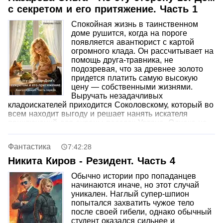
с секретом и его притяжение. Часть 1
Спокойная жизнь в таинственном
доме рушится, когда на пороге
появляется авантюрист с картой
огромного клада. Он рассчитывает на
помощь друга-травника, не
подозревая, что за древнее золото
придется платить самую высокую
цену — собственными жизнями.
Выручать незадачливых
кладоискателей приходится Соколовскому, который во
всем находит выгоду и решает нанять искателя
приключений для охраны поездок Уртяна. Однако на
этом сюрпризы не заканчиваются: вскоре в доме
находит убежище необычный волк, еще недавно
Фантастика
7:42:28
бывший человеком и пострадавший от мести
отвергнутой невесты. Настоящим же испытанием для
Никита Киров - Резидент. Часть 4
хозяев становится спасение наглого Геннадия. Этот
Обычно истории про попаданцев
сомнительный гость успел превратиться в
начинаются иначе, но этот случай
законченного мерзавца, но теперь сам оказался на
уникален. Наглый супер-шпион
краю гибели, попав в руки коварных родственников и
попытался захватить чужое тело
своей первой незабываемой возлюбленной.
после своей гибели, однако обычный
студент оказался сильнее и