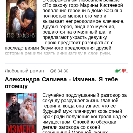
истинное счастье и никогда не опускать руки.
«По закону гор» Марины Кистяевой
появление героини в доме Касьяна
полностью меняет его мир и
вызывает непреодолимое влечение.
Друзья героя, видя его мучения,
решаются на отчаянный шаг и
предлагают украсть девушку.
Герою предстоит разобраться с
последствиями безумного предложения друзей,
которые решили взять инициативу в свои руки.
Любовный роман
8:34:36
5
1
Александра Салиева - Измена. Я тебе
отомщу
Случайно подслушанный разговор за
секунду разрушает жизнь главной
героини, когда она узнает, что ее
будущий муж планирует корыстный
брак ради получения контроля над ее
имуществом. Спокойно обсуждая
детали заговора со своей
сообщницей Мариной, жених