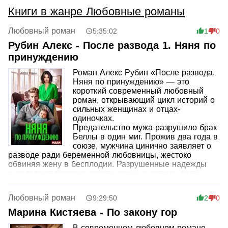
предстоит уворачиваться не только от ударов темной
секиры, но и от внезапно вспыхнувших чувств,
Книги в жанре Любовные романы
совладать с которыми оказывается намного труднее.
Любовный роман
5:35:02
1
0
Рубин Алекс - После развода 1. Няня по
принуждению
Роман Алекс Рубин «После развода.
Няня по принуждению» — это
короткий современный любовный
роман, открывающий цикл историй о
сильных женщинах и отцах-
одиночках.
Предательство мужа разрушило брак
Беллы в один миг. Прожив два года в
союзе, мужчина цинично заявляет о
разводе ради беременной любовницы, жестоко
обвиняя жену в бесплодии. Разрушенные надежды
вынуждают героиню начать жизнь с чистого листа.
Однако судьба приготовила для нее неожиданный
поворот. Белла оказывается в роли вынужденной
Любовный роман
9:29:50
2
0
няни, которой предстоит не только справиться с
новыми обязанностями, но и доказать, что она
Марина Кистяева - По закону гор
способна пережить предательство, найти свое
В современном любовном романе