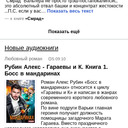
"Смрад" Вальтера не просто трэш-постапокалипсис,
это абсолютный отвал башки и концентрат жестокости
...П.C. если у вас…
Показать весь текст
— к книге
«Смрад»
Показать ещё
Новые аудиокниги
Любовный роман
5:09:10
Рубин Алекс - Гараевы и К. Книга 1.
Босс в мандаринах
Роман Алекс Рубин «Босс в
мандаринах» относится к циклу
«Гараевы и К» и написан в жанрах
современного короткого любовного
романа.
По вине подруги Варьки главная
героиня получает должность
помощницы загадочного Марата
Гараева. Вместо праздничного