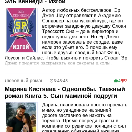
Эль Кеннеди - Изгой
Автор любовных бестселлеров, Эр
Джея Шоу отправляют в Академию
Сэндовер на выпускной курс, где он
встречает загадочную девушку Слоан
Тресскотт. Она – дочь директора и
недоступна для него. Но Эр Джею
намерен завоевать ее сердце, даже
если это убьет его. В помощь ему
новые друзья: сводный брат Фенн,
Лоусон и Сайлас. Чтобы выжить и покорить Слоан, Эр
Джею придется раскрывать все секреты школы.
Любовный роман
6:48:43
4
2
Марина Кистяева - Однолюбы. Таежный
роман Книга 5. Сын маминой подруги
Дарина планировала просто проехать
мимо, но увиденное на зимней
дороге заставило её нажать на
тормоза. Прямо посреди трассы в
компании сотрудников полиции стоял
совершенно обнаженный мужчина,