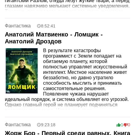
гигантский Разлом, откуда лезут жуткие твари, а перед
глазами навязчиво мелькают системные уведомления.
Тридцать лет сурового охотничьего стажа помогают
герою быстро сориентироваться в диких условиях, но
впереди его ждет опасная загадка. Ему предстоит
Фантастика
8:52:41
выяснить, какая неведомая сила смогла бесследно
уничтожить целый военный караван.
Анатолий Матвиенко - Ломщик -
Анатолий Дроздов
В результате катастрофы
программист с Земли попадает на
обитаемую планету, которой
полностью управляет искусственный
интеллект. Местное население живет
беззаботно, но давно утратило
способность мыслить и принимать
самостоятельные решения.
Появление чужака нарушает
идеальный порядок, и система объявляет его угрозой.
Однако главный герой не планирует подчиняться
правилам этого мира. Используя свои
профессиональные знания об ИИ, которые здесь
давно забыты, он становится ломщиком и начинает
Фантастика
9:23:18
1
0
собственную борьбу против технократического
утопического режима.
Жорж Бор - Первый среди равных. Книга