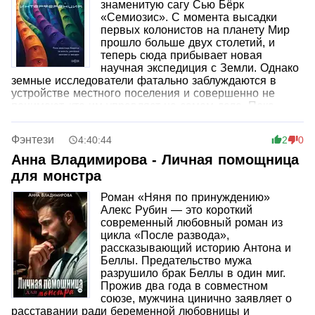
знаменитую сагу Сью Бёрк
«Семиозис». С момента высадки
первых колонистов на планету Мир
прошло больше двух столетий, и
теперь сюда прибывает новая
научная экспедиция с Земли. Однако
земные исследователи фатально заблуждаются в
устройстве местного поселения и совершенно не
понимают, кто им управляет на самом деле. Пока
разумный бамбук отчаянно пытается защитить своих
человеческих подопечных, на арену выходит новый
Фэнтези
4:40:44
2
0
противник, гораздо более тонкий, непредсказуемый и
смертоносный, чем пришельцы с Земли. Читателя
Анна Владимирова - Личная помощница
ждет захватывающая история о столкновении
для монстра
кардинально разных разумных видов, культур и
мировоззрений в удивительном чуждом мире.
Роман «Няня по принуждению»
Алекс Рубин — это короткий
современный любовный роман из
цикла «После развода»,
рассказывающий историю Антона и
Беллы. Предательство мужа
разрушило брак Беллы в один миг.
Прожив два года в совместном
союзе, мужчина цинично заявляет о
расставании ради беременной любовницы и