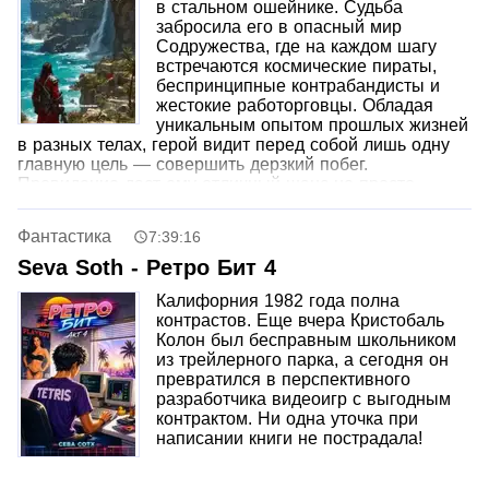
в стальном ошейнике. Судьба
забросила его в опасный мир
Содружества, где на каждом шагу
встречаются космические пираты,
беспринципные контрабандисты и
жестокие работорговцы. Обладая
уникальным опытом прошлых жизней
в разных телах, герой видит перед собой лишь одну
главную цель — совершить дерзкий побег.
Провидение дает ему отличный шанс не просто
обрести свободу, но и скопить внушительное
состояние в этой вселенной. Максим намерен
Фантастика
7:39:16
использовать каждую предоставленную возможность
по максимуму.
Seva Soth - Ретро Бит 4
Калифорния 1982 года полна
контрастов. Еще вчера Кристобаль
Колон был бесправным школьником
из трейлерного парка, а сегодня он
превратился в перспективного
разработчика видеоигр с выгодным
контрактом. Ни одна уточка при
написании книги не пострадала!