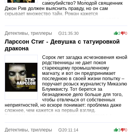
самоубийство? Молодой священник
Джон Рив должен выяснить правду, но он сам
скрывает множество тайн. Роман кажется
классическим детективом, но повествование идет в
обратном порядке, начиная с финала и заканчивая
началом. Это история о вине и совести, религии и
Детективы, триллеры
21:35:30
2
0
суевериях, духе и плоти, которая оказывается умной,
изысканной и неторопливой. От исхода дела зависит
Ларссон Стиг - Девушка с татуировкой
будущее всей деревни.
дракона
Сорок лет загадка исчезновения юной
родственницы не дает покоя
стареющему промышленному
магнату, и вот он предпринимает
последнюю в своей жизни попытку –
поручает розыск журналисту Микаэлю
Блумквисту. Тот берется за
безнадежное дело больше для того,
чтобы отвлечься от собственных
неприятностей, но вскоре понимает: проблема даже
сложнее, чем кажется на первый взгляд.
Как связано давнее происшествие на острове с
несколькими убийствами женщин, случившимися в
разные годы в разных уголках Швеции? При чем
Детективы, триллеры
20:11:14
3
0
здесь цитаты из Третьей Книги Моисея? И кто, в конце