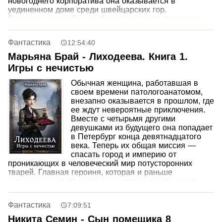
новогоднего корпоратива она оказывается в
уединенном доме среди швейцарских гор.
Возмущенная рабочими буднями вместо праздника,
девушка обвиняет начальника в похищении и грозит
ему международными судами, но тот лишь
Фантастика
12:54:40
снисходительно отмахивается. Тогда героиня решает
принять вызов и показать Большому Боссу, что она
Марьяна Брай - Лиходеева. Книга 1.
умеет быть далеко не только хорошей девочкой.
Игры с нечистью
Обычная женщина, работавшая в
своем времени патологоанатомом,
внезапно оказывается в прошлом, где
ее ждут невероятные приключения.
Вместе с четырьмя другими
девушками из будущего она попадает
в Петербург конца девятнадцатого
века. Теперь их общая миссия —
спасать город и империю от
проникающих в человеческий мир потусторонних
тварей. Главная героиня, которая и раньше
интуитивно чувствовала в некоторых людях нечто
бесовское, сталкивается с настоящими бесами.
Однако вместо привычной охоты на монстров она
Фантастика
7:09:51
решает вести с ними дружбу, что полностью отражает
ее специфический характер. Но в этом деле
Никита Семин - Сын помещика 8