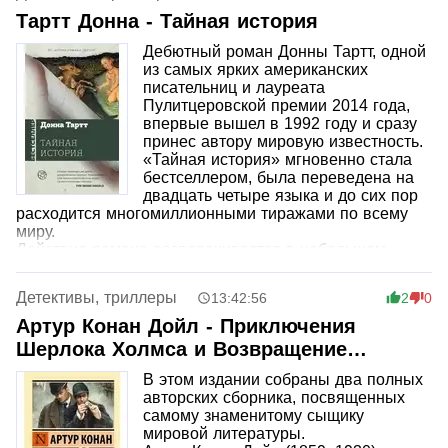
концов, покушался на жизнь самого Микаэля, когда он
Тартт Донна - Тайная история
подошел к разгадке слишком близко? И уж тем более
Дебютный роман Донны Тартт, одной
он не мог предположить, что расследование приведет
из самых ярких американских
его в сущий ад среди идиллически мирного городка.
писательниц и лауреата
Пулитцеровской премии 2014 года,
впервые вышел в 1992 году и сразу
принес автору мировую известность.
«Тайная история» мгновенно стала
бестселлером, была переведена на
двадцать четыре языка и до сих пор
расходится многомиллионными тиражами по всему
миру.
Действие романа разворачивается в небольшом
колледже штата Вермонт, куда девятнадцатилетний
Ричард Пейпен приезжает изучать древнегреческий
Детективы, триллеры
13:42:56
2
0
язык. Здесь он знакомится с необычной компанией
студентов — четырьмя юношами и одной девушкой.
Артур Конан Дойл - Приключения
Умные, обеспеченные и увлеченные античной
Шерлока Холмса и Возвращение
культурой, они воспринимают себя почти как
Шерлока Холмса
избранный круг хранителей древнего наследия.
В этом издании собраны два полных
Однако их тесная дружба не выдерживает
авторских сборника, посвященных
столкновения с реальностью. В сплоченной компании
самому знаменитому сыщику
происходит убийство, навсегда меняющее жизни всех
мировой литературы.
участников этой истории.