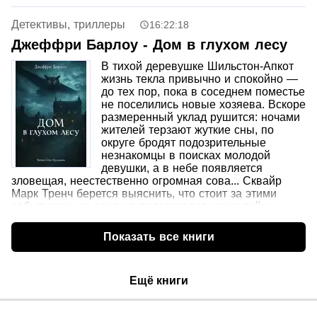
Джои Пицио передаёт Джанет внушительную сумму
денег, утверждая, что они предназначались её
Детективы, триллеры
16:22:18
бывшему мужу. С этого момента события начинают
стремительно выходить из-под контроля.
Джеффри Барлоу - Дом в глухом лесу
Опасный предприниматель Беннет Тайсон требует
В тихой деревушке Шильстон-Апкот
вернуть деньги, а вскоре Джанет находит тело Джои в
жизнь текла привычно и спокойно —
полузатопленном ручье. Пытаясь разобраться в
до тех пор, пока в соседнем поместье
происходящем, она оказывается втянута в сложную
не поселились новые хозяева. Вскоре
сеть преступных связей, коррупции и тайн, которая
размеренный уклад рушится: ночами
тянется далеко за пределы острова и затрагивает
жителей терзают жуткие сны, по
влиятельных людей на самом верху власти.
округе бродят подозрительные
Что случилось с Саймоном? Кто стоит за убийством
незнакомцы в поисках молодой
Джои? И почему вокруг легального бизнеса по добыче
девушки, а в небе появляется
угря разворачивается столь жестокая борьба? Ответы
зловещая, неестественно огромная сова... Сквайр
скрываются глубже, чем кажется, а правда может
Марк Тренч берется выяснить, что стоит за этими
оказаться опаснее любых предположений.
событиями, но даже не подозревает, какие тайны
откроются ему и какую опасность это навлечет на него
самого и на весь Шильстон-Апкот.
Показать все книги
Ещё книги