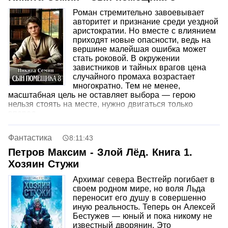
существует один нюанс.
Роман стремительно завоевывает
авторитет и признание среди уездной
аристократии. Но вместе с влиянием
приходят новые опасности, ведь на
вершине малейшая ошибка может
стать роковой. В окружении
завистников и тайных врагов цена
случайного промаха возрастает
многократно. Тем не менее,
масштабная цель не оставляет выбора — герою
нельзя стоять на месте, нужно двигаться только
вперед.
Фантастика
8:11:43
Петров Максим - Злой Лёд. Книга 1.
Хозяин Стужи
Архимаг севера Вестгейр погибает в
своем родном мире, но воля Льда
переносит его душу в совершенно
иную реальность. Теперь он Алексей
Бестужев — юный и пока никому не
известный дворянин. Это