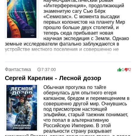
научно-фантастический роман
«Интерференция», продолжающий
знаменитую сагу Сью Бёрк
«Семиозис». С момента высадки
первых колонистов на планету Мир
прошло больше двух столетий, и
теперь сюда прибывает новая
научная экспедиция с Земли. Однако
земные исследователи фатально заблуждаются в
устройстве местного поселения и совершенно не
понимают, кто им управляет на самом деле. Пока
разумный бамбук отчаянно пытается защитить своих
человеческих подопечных, на арену выходит новый
Фантастика
7:37:00
1
2
противник, гораздо более тонкий, непредсказуемый и
смертоносный, чем пришельцы с Земли. Читателя
Сергей Карелин - Лесной дозор
ждет захватывающая история о столкновении
Обычная прогулка по тайге
кардинально разных разумных видов, культур и
обернулась для опытного егеря
мировоззрений в удивительном чуждом мире.
капканом, бредом и перемещением в
совершенно другой мир. Очнувшись
под присмотром настоящей
эльфийки, старый таежник понимает,
что попал в альтернативную
Российскую Империю. В этой
реальности страну разрывает