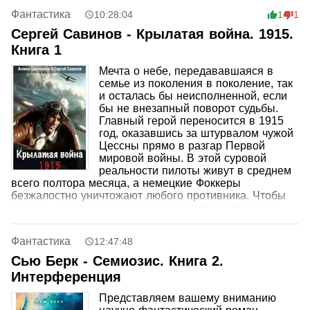
Фантастика
10:28:04
1
1
Сергей Савинов - Крылатая война. 1915.
Книга 1
Мечта о небе, передававшаяся в
семье из поколения в поколение, так
и осталась бы неисполненной, если
бы не внезапный поворот судьбы.
Главный герой переносится в 1915
год, оказавшись за штурвалом чужой
Цессны прямо в разгар Первой
мировой войны. В этой суровой
реальности пилоты живут в среднем
всего полтора месяца, а немецкие Фоккеры
безжалостно уничтожают любого противника. Чтобы
выжить и изменить исход не только текущего, но и
грядущего глобального конфликта, герою придется
преодолеть собственные страхи, упорно трудиться и
Фантастика
12:47:48
противостоять чужой глупости.
Это история нетипичного попаданца, которому вместо
Сью Берк - Семиозис. Книга 2.
легких побед досталась смертельно опасная борьба
Интерференция
на передовой зарождающейся военной авиации.
Представляем вашему вниманию