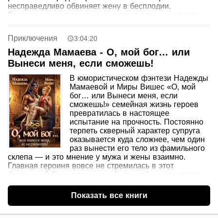
несправедливо обвиняет жену в бесплодии.
Разрушенные надежды вынуждают героиню начать
все с чистого листа, и судьба связывает ее с
Радиславом Дорфом — известным хирургом-
Приключения
3:04:20
травматологом и главой клиники. Он обладает
тяжелым характером, невыносимым взглядом и
Надежда Мамаева - О, мой бог… или
безграничным высокомерием. У Беллы нет выбора,
Вынеси меня, если сможешь!
кроме как согласиться стать его личной помощницей,
ведь она уверена, что именно этот человек замешан в
В юмористическом фэнтези Надежды
крахе ее прошлых усилий. Он знает, что должен ей, и
Мамаевой и Миры Вишес «О, мой
Белла видела это в его глазах до того, как он
бог… или Вынеси меня, если
переступил через ее надежды. Соглашаясь на эту
сможешь!» семейная жизнь героев
работу, она даже не догадывается, с кем именно
превратилась в настоящее
связывает свою жизнь на пути к финалу этой истории.
испытание на прочность. Постоянно
терпеть скверный характер супруга
оказывается куда сложнее, чем один
раз вынести его тело из фамильного
склепа — и это мнение у мужа и жены взаимно.
Главная героиня вовсе не стремилась в этот
фиктивный брак, ведь у нее были амбициозные планы
на защиту диссертации, а не на эксгумацию древнего
зла. Однако теперь этой эксцентричной парочке
Показать все книги
придется сплотиться, чтобы спасти собственные
жизни и весь обитаемый мир. На пути к спасению им