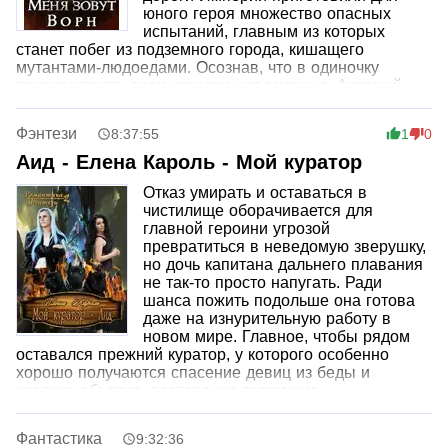
юного героя множество опасных
испытаний, главным из которых
станет побег из подземного города, кишащего
мутантами-людоедами. Осознав, что в одиночку
противостоять всем угрозам невозможно, Артемий
начинает искать верных союзников, и среди них
окажутся далеко не только люди.
Фэнтези
8:37:55
1
0
Аид - Елена Кароль - Мой куратор
Отказ умирать и оставаться в
чистилище оборачивается для
главной героини угрозой
превратиться в неведомую зверушку,
но дочь капитана дальнего плавания
не так-то просто напугать. Ради
шанса пожить подольше она готова
даже на изнурительную работу в
новом мире. Главное, чтобы рядом
оставался прежний куратор, у которого особенно
хорошо получаются спасение девиц из беды и
крепкие объятия, постепенно теряющие
исключительно дружеский характер.
Фантастика
9:32:36