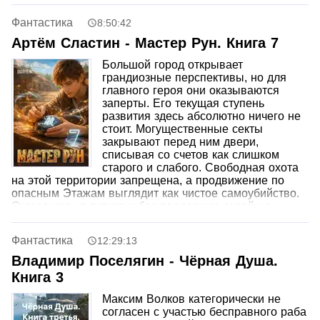
опекуном бывшего жениха. Этот холодный лорд
теперь единолично решает судьбу девушки и диктует
Фантастика
8:50:42
свои жесткие условия. Не желая сдаваться, героиня
решает проучить высокомерного аристократа и
Артём Сластин - Мастер Рун. Книга 7
заводит фиктивный роман с самым привлекательным
Большой город открывает
и заинтересованным в ней студентом. Простой план
грандиозные перспективы, но для
мести и спасения начинает трещать по швам, когда в
главного героя они оказываются
игру вмешиваются опасные тайны прошлого и
заперты. Его текущая ступень
внезапно проснувшиеся настоящие чувства.
развития здесь абсолютно ничего не
стоит. Могущественные секты
закрывают перед ним двери,
списывая со счетов как слишком
старого и слабого. Свободная охота
на этой территории запрещена, а продвижение по
опасным Этажам выглядит как чистое самоубийство.
Оказавшись в тупике и без поддержки, герой не
собирается сдаваться. Ему придется проявить всю
свою изобретательность, чтобы найти альтернативный
Фантастика
12:29:13
путь к вершине и доказать местным мастерам их
неправоту.
Владимир Поселягин - Чёрная Душа.
Книга 3
Максим Волков категорически не
согласен с участью бесправного раба