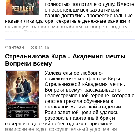
полностью поглотил его душу. Вместе
с несостоявшимся захватчиком
парню достались профессиональные
навыки ликвидатора, секретные денежные заначки и
пугающие знания о масштабном заговоре в родном
городе. Теперь главному герою предстоит в одиночку
ликвидировать целую шпионскую сеть, сорвать планы
вражеской агентуры и при этом как-то умудриться
Фэнтези
9:11:15
закрыть долги по прошлой сессии, чтобы не вылететь
из университета.
Стрельникова Кира - Академия мечты.
Вопреки всему
Увлекательное любовно-
приключенческое фэнтези Киры
Стрельниковой «Академия мечты.
Вопреки всему» рассказывает о
целеустремленной героине, которая с
детства грезила обучением в
столичной магической академии.
Ради заветной цели ей удалось
разорвать навязанный брак и
совершить дерзкий побег, однако в приемной
комиссии ее ждал сокрушительный удар: магия
заключила новую помолвку, причем с влиятельным