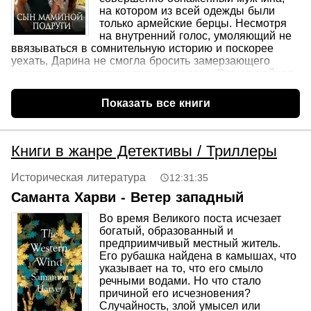
на котором из всей одежды были
только армейские берцы. Несмотря
на внутренний голос, умоляющий не
ввязываться в сомнительную историю и поскорее
уехать, Дарина не смогла бросить замерзающего
незнакомца на пятиградусном морозе. Эта случайная
и абсурдная встреча на глухой дороге переворачивает
её привычную жизнь, вовлекая в водоворот
Показать все книги
непредсказуемых, опасных и курьезных событий.
Книги в жанре Детективы / Триллеры
Историческая литература
12:31:35
Саманта Харви - Ветер западный
Во время Великого поста исчезает
богатый, образованный и
предприимчивый местный житель.
Его рубашка найдена в камышах, что
указывает на то, что его смыло
речными водами. Но что стало
причиной его исчезновения?
Случайность, злой умысел или