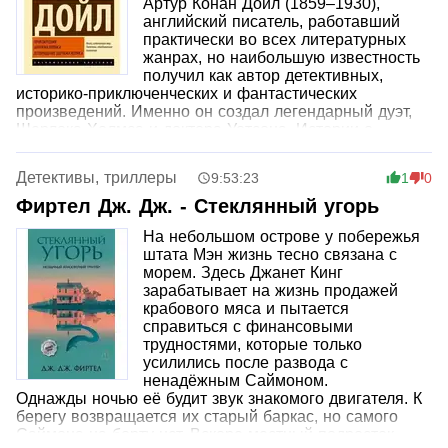
Артур Конан Дойл (1859–1930),
Спустя годы Ричард пытается понять и
английский писатель, работавший
переосмыслить случившееся. Шаг за шагом он
практически во всех литературных
восстанавливает в памяти события студенческих лет,
жанрах, но наибольшую известность
отношения с друзьями и любимой девушкой. Под
получил как автор детективных,
мастерским пером Донны Тартт его исповедь
историко-приключенческих и фантастических
превращается в напряженный психологический
произведений. Именно он создал легендарный дуэт,
триллер, от которого невозможно оторваться.
Шерлока Холмса и доктора Уотсона. Истории о
выдающемся детективе и его верном спутнике
переведены на множество языков, а сами герои
Детективы, триллеры
9:53:23
1
0
давно стали частью мировой культуры, вдохновив
бесчисленные книги, фильмы и театральные
Фиртел Дж. Дж. - Стеклянный угорь
постановки.
На небольшом острове у побережья
С момента публикации первого рассказа прошло
штата Мэн жизнь тесно связана с
более ста лет, однако читатели по всему миру по-
морем. Здесь Джанет Кинг
прежнему с увлечением возвращаются на туманные
зарабатывает на жизнь продажей
улицы Лондона, к загадочным болотам и бескрайним
крабового мяса и пытается
вересковым пустошам.
справиться с финансовыми
В настоящее издание вошли все рассказы и повести о
трудностями, которые только
великом сыщике с Бейкер,стрит.
усилились после развода с
ненадёжным Саймоном.
Однажды ночью её будит звук знакомого двигателя. К
берегу возвращается их старый баркас, но самого
Саймона на борту нет. Вскоре местный подросток