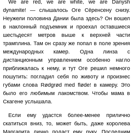
We are red, we are white, we are Danysh
dynamite!
— слышалось Оге Сёренсену снизу.
Неужели половина Дании была здесь? Он вошел
в наклонный подъемник и проехал оставшиеся
шестьдесят метров выше к верхней части
трамплина. Там он сразу же попал в поле зрения
международных камер. Одна линза с
дистанционным управлением особенно нагло
приближалась к нему, и тут Оге решил немного
пошутить: погладил себя по животу и произнес
губами слова
Rødgrød med fløde!
в камеру. Это
было его любимым лакомством. Чтобы мама в
Скагене услышала.
Если ему удастся более-менее прилично
скатиться вниз, то, может быть, даже королева
Маргарита лично подаст ему руку. Последним