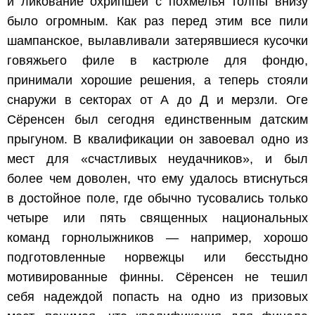
и ликование охрипшей с похмелья толпы внизу
было огромным. Как раз перед этим все пили
шампанское, вылавливали затерявшиеся кусочки
говяжьего филе в кастрюле для фондю,
принимали хорошие решения, а теперь стояли
снаружи в секторах от А до Д и мерзли. Оге
Сёренсен был сегодня единственным датским
прыгуном. В квалификации он завоевал одно из
мест для «счастливых неудачников», и был
более чем доволен, что ему удалось втиснуться
в достойное поле, где обычно тусовались только
четыре или пять священных национальных
команд горнолыжников — например, хорошо
подготовленные норвежцы или бесстыдно
мотивированные финны. Сёренсен не тешил
себя надеждой попасть на одно из призовых