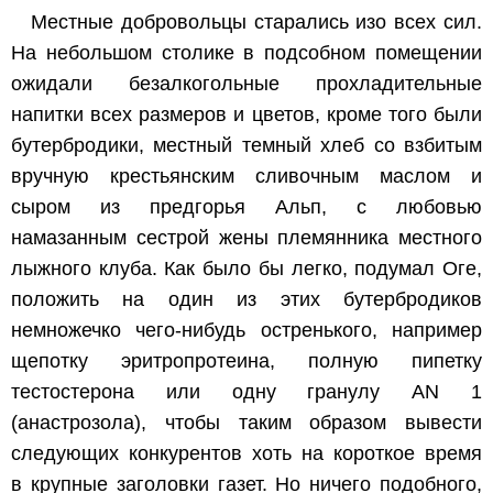
Местные добровольцы старались изо всех сил.
На небольшом столике в подсобном помещении
ожидали безалкогольные прохладительные
напитки всех размеров и цветов, кроме того были
бутербродики, местный темный хлеб со взбитым
вручную крестьянским сливочным маслом и
сыром из предгорья Альп, с любовью
намазанным сестрой жены племянника местного
лыжного клуба. Как было бы легко, подумал Оге,
положить на один из этих бутербродиков
немножечко чего-нибудь остренького, например
щепотку эритропротеина, полную пипетку
тестостерона или одну гранулу AN 1
(анастрозола), чтобы таким образом вывести
следующих конкурентов хоть на короткое время
в крупные заголовки газет. Но ничего подобного,