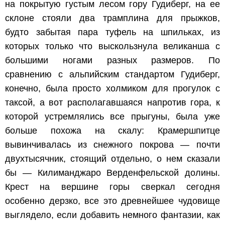
на покрытую густым лесом гору Гудиберг, на ее
склоне стояли два трамплина для прыжков,
будто забытая пара туфель на шпильках, из
которых только что выскользнула великанша с
большими ногами разных размеров. По
сравнению с альпийским стандартом Гудиберг,
конечно, была просто холмиком для прогулок с
таксой, а вот располагавшаяся напротив гора, к
которой устремлялись все прыгуны, была уже
больше похожа на скалу: Крамершпитце
вывинчивалась из снежного покрова — почти
двухтысячник, стоящий отдельно, о нем сказали
бы — Килиманджаро Верденфельской долины.
Крест на вершине горы сверкал сегодня
особенно дерзко, все это древнейшее чудовище
выглядело, если добавить немного фантазии, как