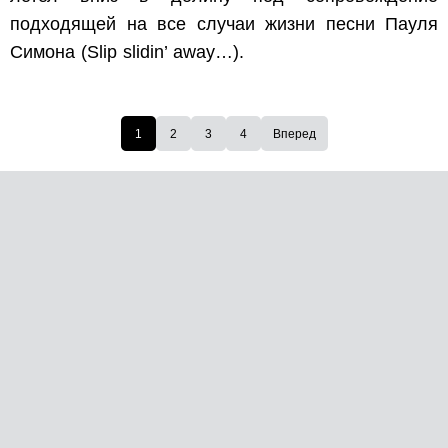
подходящей на все случаи жизни песни Пауля
Симона
(Slip slidin’ away…).
1
2
3
4
Вперед