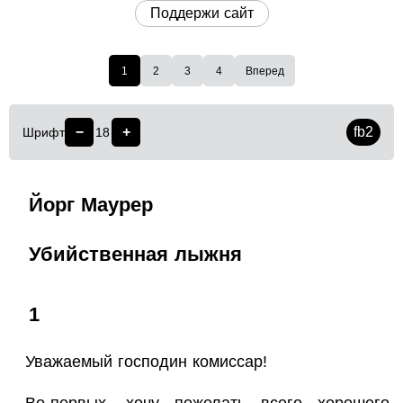
Поддержи сайт
1
2
3
4
Вперед
−
+
fb2
Шрифт
18
Йорг Маурер
Убийственная лыжня
1
Уважаемый господин комиссар!