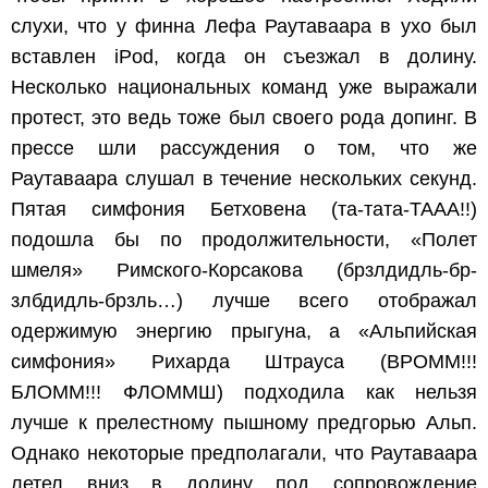
слухи, что у финна Лефа Раутаваара в ухо был
вставлен iPod, когда он съезжал в долину.
Несколько национальных команд уже выражали
протест, это ведь тоже был своего рода допинг. В
прессе шли рассуждения о том, что же
Раутаваара слушал в течение нескольких секунд.
Пятая симфония Бетховена (та-тата-ТААА!!)
подошла бы по продолжительности, «Полет
шмеля» Римского-Корсакова (брзлдидль-бр-
злбдидль-брзль…) лучше всего отображал
одержимую энергию прыгуна, а «Альпийская
симфония» Рихарда Штрауса (ВРОММ!!!
БЛОММ!!! ФЛОММШ) подходила как нельзя
лучше к прелестному пышному предгорью Альп.
Однако некоторые предполагали, что Раутаваара
летел вниз в долину под сопровождение