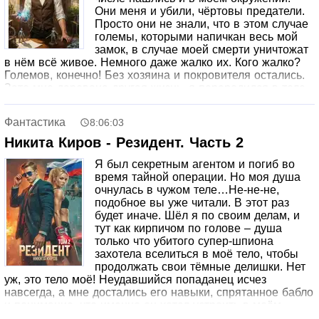
Сапцина, 2025© ООО «Издательство АСТ», 2026
Они меня и убили, чёртовы предатели.
Просто они не знали, что в этом случае
големы, которыми напичкан весь мой
замок, в случае моей смерти уничтожат
в нём всё живое. Немного даже жалко их. Кого жалко?
Големов, конечно! Без хозяина и покровителя остались.
Зато мне дарована другая жизнь, я переродился в теле
сына крупного помещика в Тульской области и отец
отправил учиться в институт в Тулу. Тульские мастера,
Фантастика
8:06:03
говорите? Хорошо, говорите, а я вам покажу кто здесь
мастер!
Никита Киров - Резидент. Часть 2
Я был секретным агентом и погиб во
время тайной операции. Но моя душа
очнулась в чужом теле…Не-не-не,
подобное вы уже читали. В этот раз
будет иначе. Шёл я по своим делам, и
тут как кирпичом по голове – душа
только что убитого супер-шпиона
захотела вселиться в моё тело, чтобы
продолжать свои тёмные делишки. Нет
уж, это тело моё! Неудавшийся попаданец исчез
навсегда, а мне достались его навыки, спрятанное бабло
и понимание, что именно он хотел устроить в моём
городе. И теперь мне нужно разрушить тайную сеть