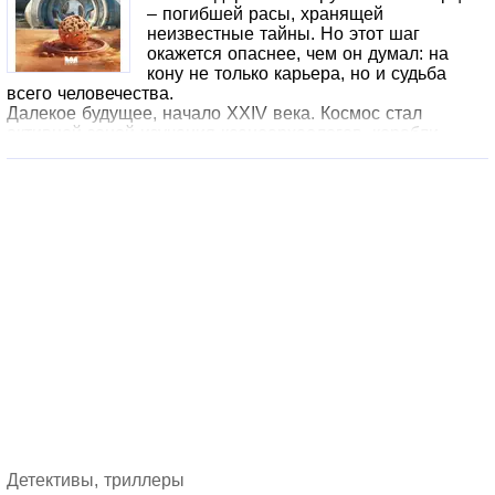
– погибшей расы, хранящей
неизвестные тайны. Но этот шаг
окажется опаснее, чем он думал: на
кону не только карьера, но и судьба
всего человечества.
Далекое будущее, начало XXIV века. Космос стал
активной зоной изучения ксеноархеологов, корабли
беспрепятственно бороздят просторы Вселенной, а
роботы с искусственным интеллектом поддержат беседу
и составят компанию на пути к другим галактикам.
Сергей Светлов – молодой ученый-ксеноархеолог,
специализирующийся на расе неккарцев. Неожиданное
приглашение от уважаемого профессора оказывается
лишь наживкой для честолюбивых: команде космических
авантюристов нужен специалист по некарристике. Честь
и принципы никогда бы не позволили Сергею
отправиться в сомнительную поездку, однако страсть к
изучению руин погибшей цивилизации толкает ученого
на опасный и опрометчивый шаг…Шаг, который изменит
не только его, но и ход человеческой истории.
Детективы, триллеры