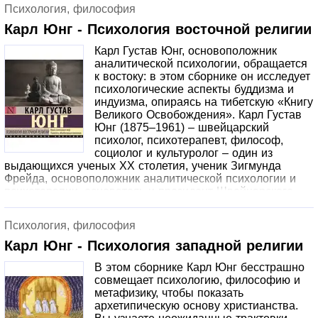
Психология, философия
Карл Юнг - Психология восточной религии
Карл Густав Юнг, основоположник
аналитической психологии, обращается
к востоку: в этом сборнике он исследует
психологические аспекты буддизма и
индуизма, опираясь на тибетскую «Книгу
Великого Освобождения». Карл Густав
Юнг (1875–1961) – швейцарский
психолог, психотерапевт, философ,
социолог и культуролог – один из
выдающихся ученых ХХ столетия, ученик Зигмунда
Фрейда, основоположник аналитической психологии и
психотерапии, основатель и президент Швейцарского
общества практической психологии.Религиозная
проблематика всегда была важной составляющей
Психология, философия
исследований Юнга. В настоящем сборнике
представлены работы, в которых автор исследует
Карл Юнг - Психология западной религии
психологические аспекты философии различных течений
В этом сборнике Карл Юнг бесстрашно
буддизма и индуизма, в том числе на основе тибетской
совмещает психологию, философию и
«Книги Великого Освобождения», рассуждает о причинах
метафизику, чтобы показать
популярности йоги на Западе, сравнивает понимание
архетипическую основу христианства.
идей свободы и святости в восточной и западной