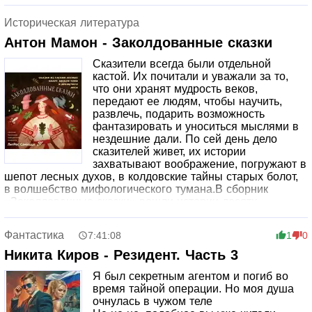
Историческая литература
Антон Мамон - Заколдованные сказки
Сказители всегда были отдельной
кастой. Их почитали и уважали за то,
что они хранят мудрость веков,
передают ее людям, чтобы научить,
развлечь, подарить возможность
фантазировать и уноситься мыслями в
нездешние дали. По сей день дело
сказителей живет, их истории
захватывают воображение, погружают в
шепот лесных духов, в колдовские тайны старых болот,
в волшебство мифологического тумана.В сборник
«Заколдованные сказки» вошли истории десяти
победителей одноименного конкурса. Каждый рассказ
самобытен, наполнен мистическими тайнами,
Фантастика
7:41:08
1
0
невероятными созданиями, пропитан терпким зельем
седой старины.Авторы отправляют читателей в
Никита Киров - Резидент. Часть 3
невероятное путешествие. Здесь есть суровая
Я был секретным агентом и погиб во
Скандинавия на заре Средневековья, погибающая от
время тайной операции. Но моя душа
засухи Русь, есть и земли, никогда не существовавшие,
очнулась в чужом теле
но рожденные неукротимой писательской волей.