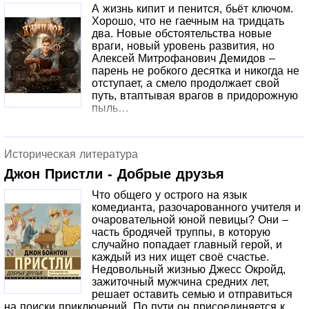
А жизнь кипит и пенится, бьёт ключом.
Хорошо, что не гаечным на тридцать
два. Новые обстоятельства новые
враги, новый уровень развития, но
Алексей Митрофанович Демидов –
парень не робкого десятка и никогда не
отступает, а смело продолжает свой
путь, втаптывая врагов в придорожную
пыль…
Историческая литература
Джон Пристли - Добрые друзья
Что общего у острого на язык
комедианта, разочарованного учителя и
очаровательной юной певицы? Они –
часть бродячей труппы, в которую
случайно попадает главный герой, и
каждый из них ищет своё счастье.
Недовольный жизнью Джесс Окройд,
зажиточный мужчина средних лет,
решает оставить семью и отправиться
на поиски приключений. По пути он присоединяется к