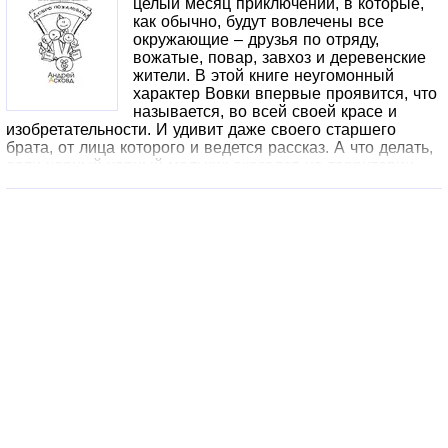
целый месяц приключений, в которые,
Оформление. ООО «Издательство АСТ», 2021
как обычно, будут вовлечены все
окружающие – друзья по отряду,
вожатые, повар, завхоз и деревенские
жители. В этой книге неугомонный
характер Вовки впервые проявится, что
называется, во всей своей красе и
изобретательности. И удивит даже своего старшего
брата, от лица которого и ведется рассказ. А что делать,
если черный-черный мальчик оказался на территории
пионерского лагеря? А что, если на кружке выжигания
попытаться выжечь кое-что особенное? А что, если во
время игры «Зарница» оставить свой жужжащий след в
истории? А что, если для конкурса военно-
патриотической песни подготовить для всего лагеря
сюрприз с особенным спецэффектом? Взрослым книга
позволит окунуться в советское детство. А детям –
лучше узнать, как их родители когда-то проводили своё
лето.