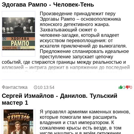
Эдогава Рампо - Человек-Тень
Произведение принадлежит перу
Эдогавы Рампо – основоположника
японского детективного жанра.
Захватывающий сюжет о
человеке‑загадке, который владеет
искусством перевоплощения: от
искателя приключений до вымогателя.
Предложение спланировать идеальное
преступление запускает цепочку
событий, где стираются границы между реальностью и
иллюзией – интрига держит в напряжении до последней
страницы.Он обладает множеством имен, талантов и
обличий. В совершенстве познал искусство маскировки и
мастерство перевоплощения. Одним он известен как
Фантастика
10:13:54
3
0
искатель приключений, другим – как беспечный повеса, а
третьим – как популярный писатель. На самом же деле
Сергей Измайлов - Данилов. Тульский
человек-тень зарабатывает на жизнь вымогательством.
мастер 1
Но однажды владелец компании, занимающейся
заказными убийствами, предлагает ему спланировать
Я управлял армиями каменных воинов,
идеальное преступление…«Человек-тень», один из
которые помогали мне расширить
лучших романов Эдогавы Рампо, заслуживший
владения и стал императором. К
упоминания у братьев Стругацких в «Хромой судьбе»,
сожалению крысы есть везде, в том
публикуется на русском языке впервые!© Перевод. У.
числе нашлись и в моём окружении.