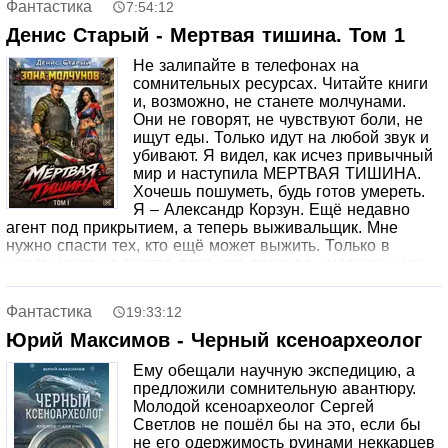
Фантастика
7:54:12
Денис Старый - Мертвая тишина. Том 1
Не залипайте в телефонах на
сомнительных ресурсах. Читайте книги
и, возможно, не станете молчунами.
Они не говорят, не чувствуют боли, не
ищут еды. Только идут на любой звук и
убивают. Я видел, как исчез привычный
мир и наступила МЕРТВАЯ ТИШИНА.
Хочешь пошуметь, будь готов умереть.
Я – Александр Корзун. Ещё недавно
агент под прикрытием, а теперь выживальщик. Мне
нужно спасти тех, кто ещё может выжить. Только в
новом мире не всегда ясно, кто опаснее , молчуны или
люди. Без системы и государства человек становится
хищником.
Фантастика
19:33:12
Теперь я сам себе закон. И если у этой катастрофы есть
причина, я найду того, кто за ней стоит.
Юрий Максимов - Черный ксеноархеолог
Ему обещали научную экспедицию, а
предложили сомнительную авантюру.
Молодой ксеноархеолог Сергей
Светлов не пошёл бы на это, если бы
не его одержимость руинами неккарцев