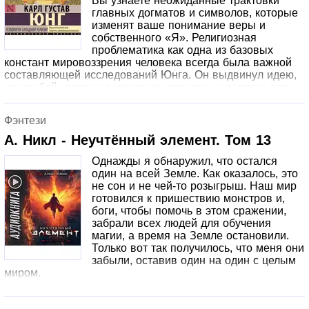
Вы узнаете неожиданные трактовки
традиции, рассматривает психологию восточной
главных догматов и символов, которые
медитации.© Издание на русском языке AST Publishers,
изменят ваше понимание веры и
2025
собственного «Я». Религиозная
проблематика как одна из базовых
констант мировоззрения человека всегда была важной
составляющей исследований Юнга. Он выдвинул идею,
что любой человек религиозен априори, а религия есть
особая установка ума, отражающая врожденную
потребность человека в благочестии и высшем
Фэнтези
священном руководстве. В работах, составивших
сборник, автор исследует не только метафизику и
А. Никл - Неучтённый элемент. Том 13
философию западной религии, но рассматривает ее
Однажды я обнаружил, что остался
также с точки зрения психологии, представляя
один на всей Земле. Как оказалось, это
оригинальное видение архетипичной основы
не сон и не чей-то розыгрыш. Наш мир
христианства и неожиданные трактовки основных
готовился к пришествию монстров и,
христианских символов и догматов.© Издание на
боги, чтобы помочь в этом сражении,
русском языке AST Publishers, 2023
забрали всех людей для обучения
магии, а время на Земле остановили.
Только вот так получилось, что меня они
забыли, оставив один на один с целым
миром.