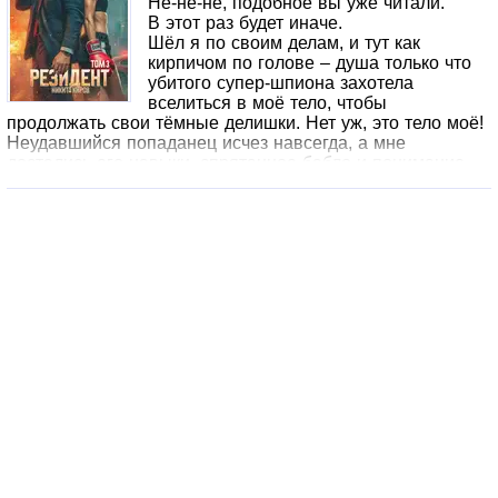
Не-не-не, подобное вы уже читали.
Легенды смешиваются с былью и вымыслом, позволяют
В этот раз будет иначе.
ощутить корни, которыми мы крепко привязаны к родной
Шёл я по своим делам, и тут как
земле, дающей память и жизнь.
кирпичом по голове – душа только что
убитого супер-шпиона захотела
вселиться в моё тело, чтобы
продолжать свои тёмные делишки. Нет уж, это тело моё!
Неудавшийся попаданец исчез навсегда, а мне
достались его навыки, спрятанное бабло и понимание,
что именно он хотел устроить в моём городе.
И теперь мне нужно разрушить тайную сеть шпионов и
предателей, пока замысел врага не воплотился в жизнь
и не вылететь из универа из-за долгов по прошлой
сессии.