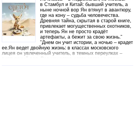
в Стамбул и Китай: бывший учитель, а
ныне ночной вор Ян втянут в авантюру,
где на кону – судьба человечества.
Древняя тайна, скрытая в старой книге,
привлекает могущественных охотников,
и теперь Ян не просто крадёт
артефакты, а бежит за свою жизнь."
"Днем он учит истории, а ночью – крадет
ее.Ян ведет двойную жизнь: в классах московского
лицея он увлеченный учитель, в темных переулках –
виртуозный вор. Все меняется, когда заказ на кражу
старинной книги из Ленинской библиотеки открывает ему
дверь в мир древней тайны, способной изменить судьбу
человечества. Теперь за ним охотятся могущественные
силы, а путь к разгадке пролегает через рынки Китая,
подземелья Стамбула и бескрайние пустыни. Одно
неверное движение – и история лишится еще одного
героя. Но Ян не намерен становиться ее жертвой.©
Оформление. ООО «Издательство АСТ», 2024