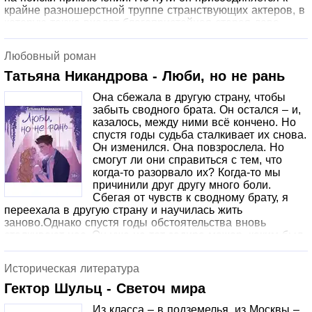
крайне разношерстной труппе странствующих актеров, в
которую также входят благопристойная старая дева,
легкомысленный юный танцор, разочаровавшийся в
своей профессии учитель, острый на язык комедиант,
Любовный роман
играющий на банджо фокусник, обаятельная супржеская
пара и очаровательная юная певица. Вешедший в 1929
Татьяна Никандрова - Люби, но не рань
году роман «Добрые друзья» завоевал своему автору
Она сбежала в другую страну, чтобы
славу выдающегося прозаика. Публику покорило, что, в
забыть сводного брата. Он остался – и,
отличие от многих другмх писателей «потерянного
казалось, между ними всё кончено. Но
поколения», Пристли не утратил оптимизма и искренне
спустя годы судьба сталкивает их снова.
верил, что многие послевоенные тяготы получится
Он изменился. Она повзрослела. Но
пережить. Роман завоевал Мемориальную премию
смогут ли они справиться с тем, что
Джеймса Тейта Блэка, трижды экранизировался и
когда-то разорвало их? Когда-то мы
несколько десятилетий не покидал списков
причинили друг другу много боли.
бестселлеров.© J.B. Priestley, 1929© Перевод. Е.
Сбегая от чувств к сводному брату, я
Романова, 2026© Школа перевода В. Баканова, 2026©
переехала в другую страну и научилась жить
ООО «Издательство АСТ», 2026
заново.Однако спустя годы обстоятельства вновь
сталкивают нас. Он уже не тот задира-мажор, каким был
раньше. Да и я повзрослела.Сможем ли мы справиться
со старыми обидами? Или вновь встанем на тропу
Историческая литература
войны?© Оформление. ООО «Издательство АСТ», 2021
Гектор Шульц - Светоч мира
Из класса – в подземелья, из Москвы –