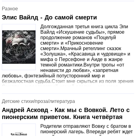
шпионов и предателей, пока замысел врага не
Разное
воплотился в жизнь… и не вылететь из универа из-за
долгов по прошлой сессии.
Элис Вайлд - До самой смерти
Долгожданная третья книга цикла Эли
Вайлд «Искушение судьбы», прямое
продолжение романов «Поцелуй
смерти» и «Прикосновение
смерти».Мрачный ретеллинг сказок
«Золушка», «Красавица и чудовище» и
мифа о Персефоне и Аиде в жанре
темной романтики.Внутри тропы «от
ненависти до любви», «запретная
любовь», фэнтезийный потусторонний мир и
безжалостная судьба.Стоит мне скрыться из поля зрения
Смерти – и последствий нашей сделки, – как меня
накрывает сожаление. Сердце сжимается от жестокости
собственных слов, и я невольно думаю: не совершила
Детские стихи/проза/литература
ли роковую ошибку?Нет. Я отгоняю эти мысли, не
позволяя им вновь ранить мое и без того измученное
Андрей Асковд - Как мы с Вовкой. Лето с
сердце. Я продолжаю бежать – наперекор собственным
пионерским приветом. Книга четвёртая
чувствам.С каждым шагом моя ошибка становится лишь
неизбежнее. Ошибка, рожденная
Родители отправляют Вовку с братом в
непослушанием.Однажды судьба заставит меня пасть на
пионерский лагерь. Впереди ребят ждет
колени ради тех, кого я люблю.Ради него.Ради… нас.©