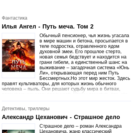
Фантастика
Илья Ангел - Путь меча. Том 2
Обычный пенсионер, чья жизнь угасала
в мире машин и бетона, просыпается в
теле подростка, отравленного ядом
духовной змеи. Его прошлое стерто,
новая семья бедствует и находится на
грани гибели, а единственный шанс на
выживание – загадочная система «Юнь
Ли», открывающая перед ним Путь
Бессмертных.Но этот мир жесток. Здесь
правят культиваторы, для которых жизнь обычного
человека – пыль. Они решают судьбу мира в битвах,
разрывающих саму реальность.Чтобы защитить тех, кто
стал ему дорог, герою предстоит пройти через боль,
отточить свою волю как клинок и доказать, что смертный,
Детективы, триллеры
вставший на Путь Меча, может бросить вызов небесам.
Александр Цеханович - Страшное дело
Страшное дело – роман Александра
Цехановича, жанр классический