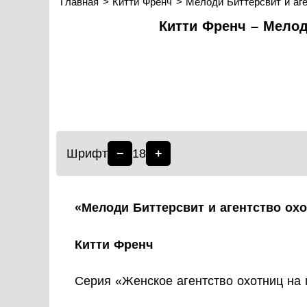
Главная
Китти Френч
Мелоди Биттерсвит и аге
Китти Френч – Мелоди
Шрифт
−
18
+
«Мелоди Биттерсвит и агентство охо
Китти Френч
Серия «Женское агентство охотниц на 