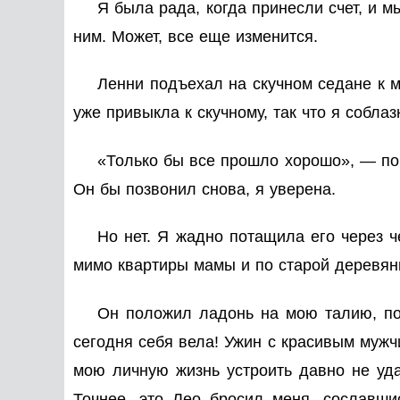
Я была рада, когда принесли счет, и м
ним. Может, все еще изменится.
Ленни подъехал на скучном седане к м
уже привыкла к скучному, так что я собла
«Только бы все прошло хорошо», — по
Он бы позвонил снова, я уверена.
Но нет. Я жадно потащила его через ч
мимо квартиры мамы и по старой деревян
Он положил ладонь на мою талию, пок
сегодня себя вела! Ужин с красивым мужч
мою личную жизнь устроить давно не уд
Точнее, это Лео бросил меня, сославши