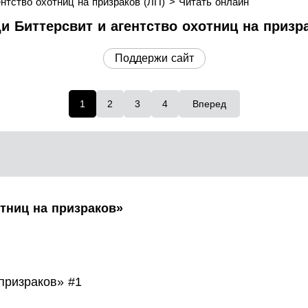
нтство охотниц на призраков (ЛП)
Читать онлайн
 Биттерсвит и агентство охотниц на призра
Поддержи сайт
1
2
3
4
Вперед
тниц на призраков»
призраков» #1