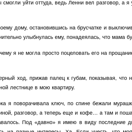
ы смогли уйти оттуда, ведь Ленни вел разговор, а я
оему дому, остановившись на брусчатке и выключив
знительно улыбнулась ему, понадеялась, что мама бу
чему я не могла просто поцеловать его на прощани
ерный ход, прижав палец к губам, показывая, что 
ной лестнице в мою квартиру.
а я поворачивала ключ, по спине бежали мурашки
иной, разговор, а теперь еще и кофе… а там и пош
авалось. Под «давно» я имею в виду последние дв
сь на разные интересы. Ха. Если учесть, что м