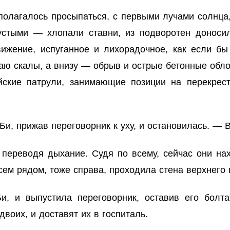
и полагалось просыпаться, с первыми лучами солнц
стыми — хлопали ставни, из подворотен доносил
ижение, испуганное и лихорадочное, как если б
раю скалы, а внизу — обрыв и острые бетонные об
ские патрули, занимающие позиции на перекрест
, прижав переговорник к уху, и остановилась. — В
 переводя дыхание. Судя по всему, сейчас они на
сем рядом, тоже справа, проходила стена верхнего 
 и выпустила переговорник, оставив его болтат
воих, и доставят их в госпиталь.