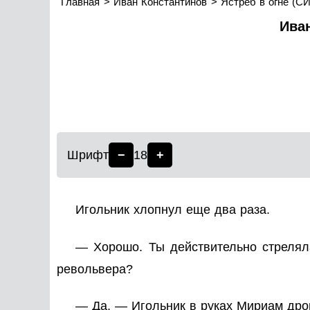
Главная
Иван Константинов
Ястреб в огне (СИ
Иван
Шрифт
−
18
+
Игольник хлопнул еще два раза.
— Хорошо. Ты действительно стреляла
револьвера?
— Да. — Игольник в руках Мириам дрог