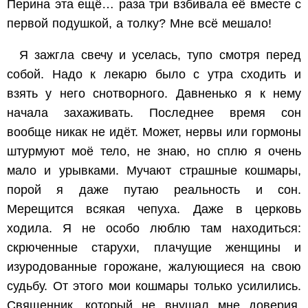
Перина эта ещё… раза три взбивала её вместе с
первой подушкой, а толку? Мне всё мешало!
Я зажгла свечу и уселась, тупо смотря перед
собой. Надо к лекарю было с утра сходить и
взять у него снотворного. Давненько я к нему
начала захаживать. Последнее время сон
вообще никак не идёт. Может, нервы или гормоны
штурмуют моё тело, не знаю, но сплю я очень
мало и урывками. Мучают страшные кошмары,
порой я даже путаю реальность и сон.
Мерещится всякая чепуха. Даже в церковь
ходила. Я не особо люблю там находиться:
скрюченные старухи, плачущие женщины и
изуродованные горожане, жалующиеся на свою
судьбу. От этого мои кошмары только усилились.
Священник, который не внушал мне доверия,