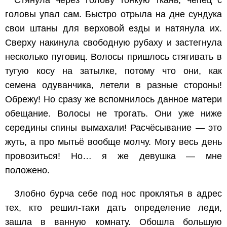
Стянула через голову тонкую ткань, чепец с
головы упал сам. Быстро отрыла на дне сундука
свои штаны для верховой езды и натянула их.
Сверху накинула свободную рубаху и застегнула
несколько пуговиц. Волосы пришлось стягивать в
тугую косу на затылке, потому что они, как
семена одуванчика, летели в разные стороны!
Обрежу! Но сразу же вспомнилось данное матери
обещание. Волосы не трогать. Они уже ниже
середины спины вымахали! Расчёсывание — это
жуть, а про мытьё вообще молчу. Могу весь день
провозиться! Но… я же девушка — мне
положено.
Злобно бурча себе под нос проклятья в адрес
тех, кто решил-таки дать определение леди,
зашла в ванную комнату. Обошла большую