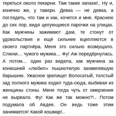
тереться около пекарни. Там такие запахи!.. Ну и,
конечно же, у таверн. Девка — не девка, а
поглядеть, что там и как, хочется и мне. Краснею
до сих пор, видя целующиеся парочки на улицах.
Как мужчины зажимают дам, те стонут от
удовольствия и ещё сильнее вцепляются в
своего партнёра. Меня это сильно возмущало.
Слюни… чужого мужика… Фу! Аж передёрнулась.
А потом… один раз видела, как мужчина за
конюшней «любил» пышнотелую захмелевшую
барышню. Ужасное зрелище! Волосатый, толстый
зад полного мужика ходил туда-сюда, выбивая из
женщины стоны. Меня тогда чуть от омерзения
не вырвало. Фу! Как же так можно?!.. Потом
подумала об Авдее. Он ведь тоже этим
занимается! Какой кошмар!..