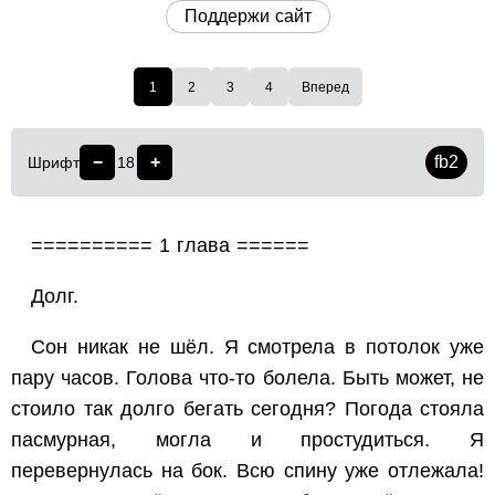
Поддержи сайт
1
2
3
4
Вперед
−
+
fb2
Шрифт
18
========== 1 глава ======
Долг.
Сон никак не шёл. Я смотрела в потолок уже
пару часов. Голова что-то болела. Быть может, не
стоило так долго бегать сегодня? Погода стояла
пасмурная, могла и простудиться. Я
перевернулась на бок. Всю спину уже отлежала!