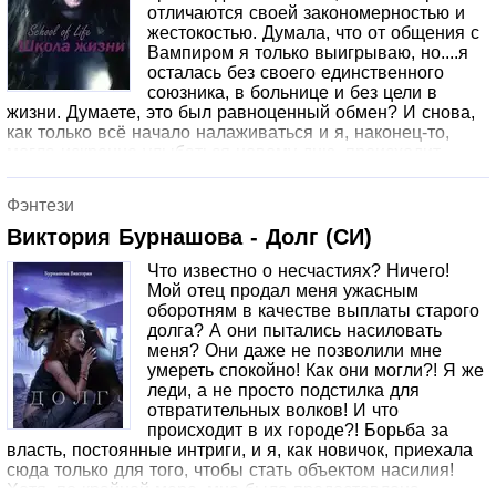
отличаются своей закономерностью и
жестокостью. Думала, что от общения с
Вампиром я только выигрываю, но....я
осталась без своего единственного
союзника, в больнице и без цели в
жизни. Думаете, это был равноценный обмен? И снова,
как только всё начало налаживаться и я, наконец-то,
могла искренне улыбаться новому дню, происходит
очередная роковая случайность.
Фэнтези
Виктория Бурнашова - Долг (СИ)
Что известно о несчастиях? Ничего!
Мой отец продал меня ужасным
оборотням в качестве выплаты старого
долга? А они пытались насиловать
меня? Они даже не позволили мне
умереть спокойно! Как они могли?! Я же
леди, а не просто подстилка для
отвратительных волков! И что
происходит в их городе?! Борьба за
власть, постоянные интриги, и я, как новичок, приехала
сюда только для того, чтобы стать объектом насилия!
Хотя, по крайней мере, мне была предоставлена