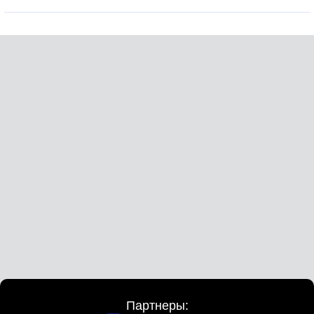
возможность быть просто хозяйкой в доме, а не просто
инструментом для удовлетворения грязных оборотней!..
Партнеры: