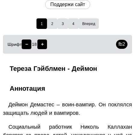
Поддержи сайт
1
2
3
4
Вперед
−
+
fb2
Шрифт
18
Тереза Гэйблмен - Деймон
Аннотация
Деймон Демастес – воин-вампир. Он поклялся
защищать людей и вампиров.
Социальный работник Николь Каллахан