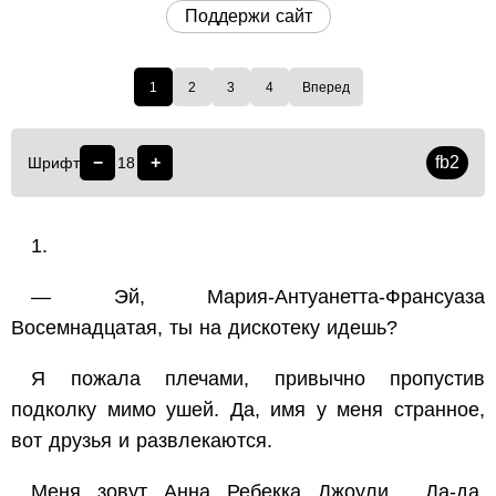
Поддержи сайт
1
2
3
4
Вперед
−
+
fb2
Шрифт
18
1.
— Эй, Мария-Антуанетта-Франсуаза
Восемнадцатая, ты на дискотеку идешь?
Я пожала плечами, привычно пропустив
подколку мимо ушей. Да, имя у меня странное,
вот друзья и развлекаются.
Меня зовут Анна Ребекка Джоули… Да-да,