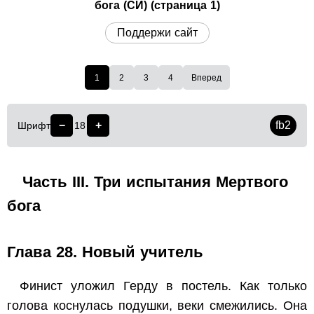
бога (СИ) (страница 1)
Поддержи сайт
1
2
3
4
Вперед
−
+
fb2
Шрифт
18
Часть III. Три испытания Мертвого
бога
Глава 28. Новый учитель
Финист уложил Герду в постель. Как только
голова коснулась подушки, веки смежились. Она