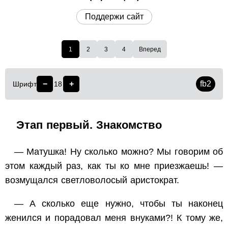
Поддержи сайт
1
2
3
4
Вперед
−
+
fb2
Шрифт
18
Этап первый. Знакомство
— Матушка! Ну сколько можно? Мы говорим об
этом каждый раз, как ты ко мне приезжаешь! —
возмущался светловолосый аристократ.
— А сколько еще нужно, чтобы ты наконец
женился и порадовал меня внуками?! К тому же,