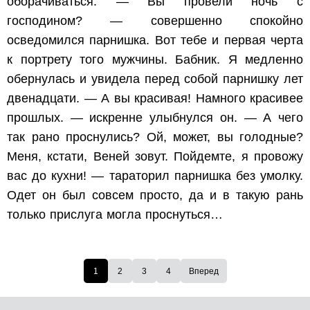
оборачиваться. — Вы провели ночь с
господином? — совершенно спокойно
осведомился парнишка. Вот тебе и первая черта
к портрету того мужчины. Бабник. Я медленно
обернулась и увидела перед собой парнишку лет
двенадцати. — А вы красивая! Намного красивее
прошлых. — искренне улыбнулся он. — А чего
так рано проснулись? Ой, может, вы голодные?
Меня, кстати, Веней зовут. Пойдемте, я провожу
вас до кухни! — тараторил парнишка без умолку.
Одет он был совсем просто, да и в такую рань
только прислуга могла проснуться…
1
2
3
4
Вперед