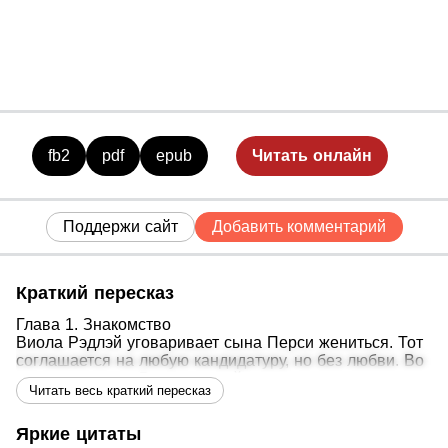
fb2
pdf
epub
Читать онлайн
Поддержи сайт
Добавить комментарий
Краткий пересказ
Глава 1. Знакомство
Виола Рэдлэй уговаривает сына Перси жениться. Тот
соглашается на любую кандидатуру, но без любви. Во
время прогулки Виола случайно сталкивается с
Читать весь краткий пересказ
девушкой, которая дарит ей орхидею. Виола решает,
что эта девушка должна стать её невесткой.
Яркие цитаты
Глава 2. Новая жизнь