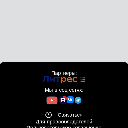
нетрезвом виде заплетает Перси косу. Странное
магическое притяжение между ними исчезает, они
целуются уже по-настоящему. Перси признаётся, что
она ему нравится.
Глава 6. Знакомство с матерью
Перси знакомит Рию со своей матерью Виолой. Рия
смущается, но Виола её принимает. Ночью Рия
остаётся в особняке, они с Перси проводят ночь
вместе. Утром Рия готовит с Виолой блинчики.
Глава 7. Свадьба
После полугода отношений Рия и Перси женятся. На
свадьбе выясняется, что перемещения были вызваны
Партнеры:
древним заклинанием, которое помогла подруга
Виолы Мотильда. Все счастливы.
Мы в соц сетях:
Связаться
Для правообладателей
Пользовательское соглашение