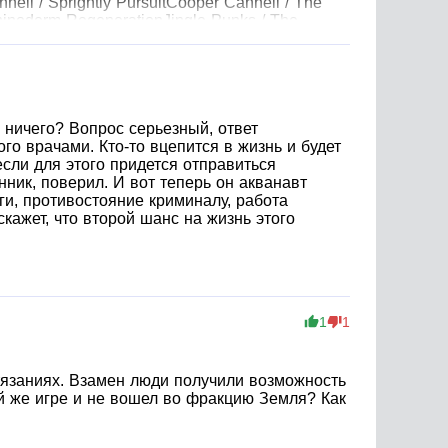
ll / Sprightly PursuitCooper Cannell / The
hinoderm RegenerationJingle Punks / The
ght / Turn© Кош Алекс© ИДДК
о ничего? Вопрос серьезный, ответ
ого врачами. Кто-то вцепится в жизнь и будет
сли для этого придется отправиться
ник, поверил. И вот теперь он акванавт
ги, противостояние криминалу, работа
скажет, что второй шанс на жизнь этого
1
1
тязаниях. Взамен люди получили возможность
ой же игре и не вошел во фракцию Земля? Как