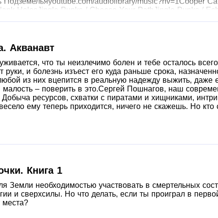
Подземельяyoutube.com/audiolibrary/music?nv=1Cooper Canne
lank HolesJingle Punks / Choose Your PathJingle Punks / Ec
le Punks / The Story UnfoldsMyuu / TipToesThe Tower of Li
а. Акванавт
руживается, что ты неизлечимо болен и тебе осталось всег
 руки, и болезнь изъест его куда раньше срока, назначенн
любой из них вцепится в реальную надежду выжить, даже е
я малость – поверить в это.Сергей Пошнагов, наш современ
 Добыча ресурсов, схватки с пиратами и хищниками, интри
весело ему теперь приходится, ничего не скажешь. Но кто 
очки. Книга 1
ля Земли необходимостью участвовать в смертельных сос
ии и сверхсилы. Но что делать, если ты проиграл в перв
т места?