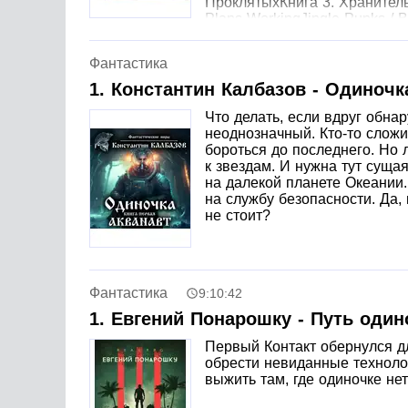
ПроклятыхКнига 3. Хранитель 
Plans WorkingJingle Punks / B
Driving ForceJingle Punks / The FrameworkJing
Фантастика
1. Константин Калбазов - Одиночк
Что делать, если вдруг обна
неоднозначный. Кто-то сложит
бороться до последнего. Но 
к звездам. И нужна тут суща
на далекой планете Океании.
на службу безопасности. Да, 
не стоит?
Фантастика
9:10:42
1. Евгений Понарошку - Путь один
Первый Контакт обернулся д
обрести невиданные технолог
выжить там, где одиночке не