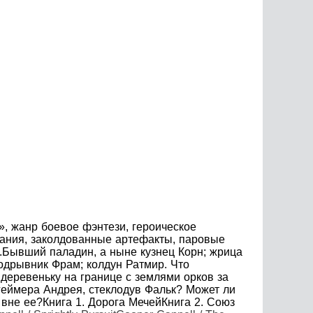
, жанр боевое фэнтези, героическое
инания, заколдованные артефакты, паровые
.Бывший паладин, а ныне кузнец Корн; жрица
подрывник Фрам; колдун Ратмир. Что
 деревеньку на границе с землями орков за
геймера Андрея, стеклодув Фальк? Может ли
 вне ее?Книга 1. Дорога МечейКнига 2. Союз