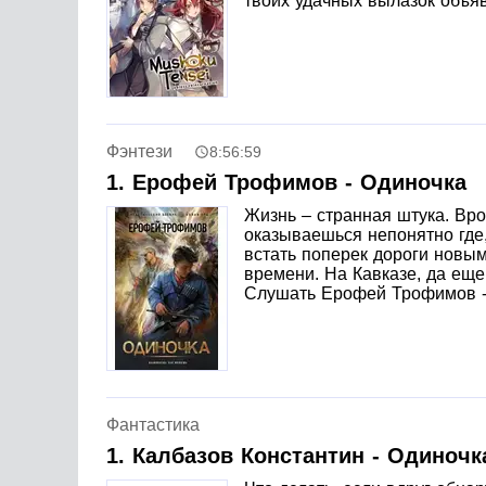
твоих удачных вылазок объя
Фэнтези
8:56:59
1. Ерофей Трофимов - Одиночка
Жизнь – странная штука. Вр
оказываешься непонятно где,
встать поперек дороги новым
времени. На Кавказе, да еще
Слушать Ерофей Трофимов -
Фантастика
1. Калбазов Константин - Одиночк