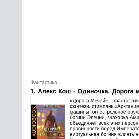
Книга 3. Хранитель Подземелья
Фантастика
1. Алекс Кош - Одиночка. Дорога 
«Дорога Мечей» – фантастич
фэнтези, стимпанк.«Арктания
машины, огнестрельное оруж
богини Элении, знахарка Ами
объединяет всех этих персон
провинности перед Императо
виртуальная богиня влиять н