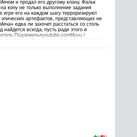
Мечом и продал его другому клану, Фальк
 на кону не только выполнение задания
 в игре его на каждом шагу терроризируют
 эпических артефактов, представляющих не
еча» едва ли захочет расстаться со столь
найдется всегда, пусть ради этого и
нитель Подземельяyoutube.comMyuu /
Aaron Kenny / The Curious KittenAaron Kenny /
 Ош. Рядомhttps://incompetech.com/Kevin
8
0