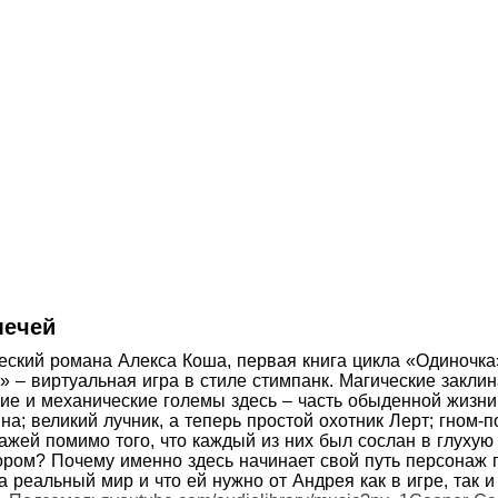
мечей
еский романа Алекса Коша, первая книга цикла «Одиночка»
» – виртуальная игра в стиле стимпанк. Магические закл
ие и механические големы здесь – часть обыденной жизни
на; великий лучник, а теперь простой охотник Лерт; гном-
ажей помимо того, что каждый из них был сослан в глухую
ром? Почему именно здесь начинает свой путь персонаж 
а реальный мир и что ей нужно от Андрея как в игре, так и