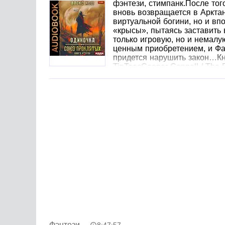
фэнтези, стимпанк.После тог
вновь возвращается в Арктан
виртуальной богини, но и вп
«крысы», пытаясь заставить
только игровую, но и немалу
ценным приобретением, и Фал
придется нарушить закон…Кн
TipToesCooper Cannell / The 
English Country GardenSpazz Cardigan / The S
Macleod / HitmanKevin Macleod / Clash Defia
Фэнтези
8:47:57