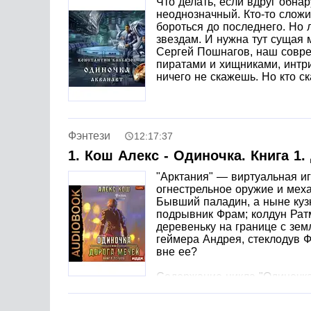
Что делать, если вдруг обна
неоднозначный. Кто-то сложит
бороться до последнего. Но 
звездам. И нужна тут сущая 
Сергей Пошнагов, наш соврем
пиратами и хищниками, интри
ничего не скажешь. Но кто ск
Фэнтези
12:17:37
1. Кош Алекс - Одиночка. Книга 1.
"Арктания" — виртуальная и
огнестрельное оружие и мех
Бывший паладин, а ныне кузн
подрывник Фрам; колдун Ратм
деревеньку на границе с зе
геймера Андрея, стеклодув Ф
вне ее?
Содержание цикла "Одиночка
Книга 1. Дорога Мечей
Книга 2. Союз Проклятых