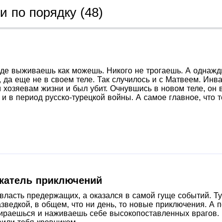
и по порядку (48)
оде выживаешь как можешь. Никого не трогаешь. А однаж
 да еще не в своем теле. Так случилось и с Матвеем. Ин
 хозяевам жизни и был убит. Очнувшись в новом теле, он в
 и в период русско-турецкой войны. А самое главное, что 
скатель приключений
власть предержащих, а оказался в самой гуще событий. Тут
зведкой, в общем, что ни день, то новые приключения. А п
ираешься и наживаешь себе высокопоставленных врагов. Б