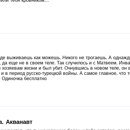
вили тебя кровником…
оде выживаешь как можешь. Никого не трогаешь. А однаж
 да еще не в своем теле. Так случилось и с Матвеем. Ин
 хозяевам жизни и был убит. Очнувшись в новом теле, он в
 и в период русско-турецкой войны. А самое главное, что 
 Одиночка бесплатно
а. Акванавт