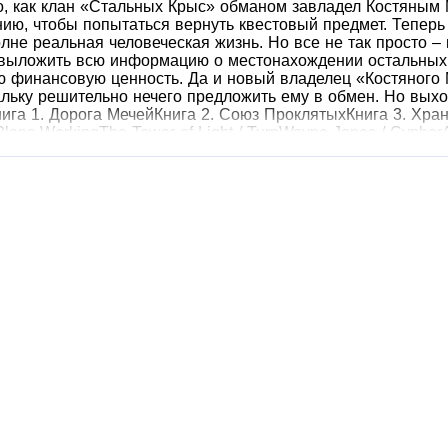
о, как клан «Стальных Крыс» обманом завладел Костяным 
ию, чтобы попытаться вернуть квестовый предмет. Теперь
олне реальная человеческая жизнь. Но все не так просто –
 выложить всю информацию о местонахождении остальных
ю финансовую ценность. Да и новый владелец «Костяного М
ьку решительно нечего предложить ему в обмен. Но выход 
ига 1. Дорога МечейКнига 2. Союз ПроклятыхКнига 3. Хра
Plans WorkingThe Tower of Light / TurnWayne Jones / Cypher
chooner The BetterDoug Maxwell / Wild FiresРадион Нечаев /
nt© Кош Алекс© ИДДК