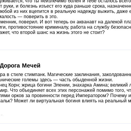
руживается, что ты неизлечимо болен и тебе осталось всег
 руки, и болезнь изъест его куда раньше срока, назначенн
любой из них вцепится в реальную надежду выжить, даже е
малость — поверить в это.
енник, поверил. И вот теперь он акванавт на далекой пла
ги, противостояние криминалу, работа на службу безопасно
ажет, что второй шанс на жизнь этого не стоит?
 Дорога Мечей
гра в стиле стимпанк. Магические заклинания, заколдова
анические големы здесь — часть обыденной жизни.
ец Корн; жрица богини Элении, знахарка Амина; великий лу
ир. Что объединяет всех этих персонажей помимо того, чт
млями орков за провинности перед Императором? Почему и
альк? Может ли виртуальная богиня влиять на реальный мир
":