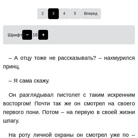
2
3
4
5
Вперед
−
+
Шрифт
18
– А отцу тоже не рассказывать? – нахмурился
принц.
– Я сама скажу.
Он разглядывал пистолет с таким искренним
восторгом! Почти так же он смотрел на своего
первого пони. Потом – на первую в своей жизни
шпагу.
На роту личной охраны он смотрел уже по –