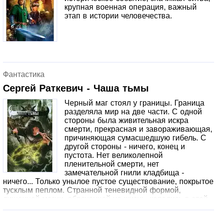
крупная военная операция, важный
этап в истории человечества.
Фантастика
Сергей Раткевич - Чаша тьмы
Черный маг стоял у границы. Граница
разделяла мир на две части. С одной
стороны была живительная искра
смерти, прекрасная и завораживающая,
причиняющая сумасшедшую гибель. С
другой стороны - ничего, конец и
пустота. Нет великолепной
пленительной смерти, нет
замечательной гнили кладбища -
ничего... Только унылое пустое существование, покрытое
тусклым пеплом. Странной теневидной формой,
лишенной магии, обреченной на жизнь, копались в этой
пустоте, и маг не мог дарить им радость смерти. Хотя
обязан был. Он обещал.