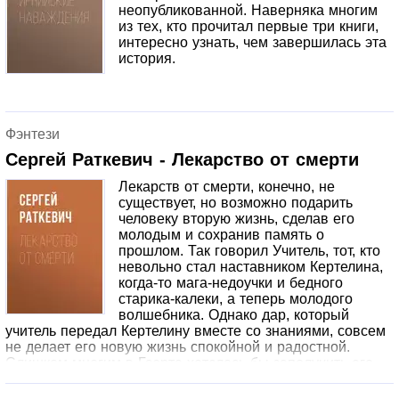
неопубликованной. Наверняка многим
из тех, кто прочитал первые три книги,
интересно узнать, чем завершилась эта
история.
Фэнтези
Сергей Раткевич - Лекарство от смерти
Лекарств от смерти, конечно, не
существует, но возможно подарить
человеку вторую жизнь, сделав его
молодым и сохранив память о
прошлом. Так говорил Учитель, тот, кто
невольно стал наставником Кертелина,
когда-то мага-недоучки и бедного
старика-калеки, а теперь молодого
волшебника. Однако дар, который
учитель передал Кертелину вместе со знаниями, совсем
не делает его новую жизнь спокойной и радостной.
Слишком многим в Гаэрте хотелось бы заполучить его
необычное волшебство, и нет преград, которые
остановили бы их в охоте за магом. Ему еще только