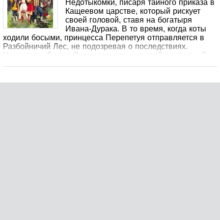
Недотыкомки, писаря тайного приказа в
Кащеевом царстве, который рискует
своей головой, ставя на богатыря
Ивана-Дурака. В то время, когда коты
ходили босыми, принцесса Перепетуя отправляется в
Разбойничий Лес, не подозревая о последствиях.
Начинающий поэт Элам, несмотря на свой природный
талант, не может привлечь внимание могущественного
главы Ордена Виршетворцев. Однако, мы предлагаем
вам читать сами и наслаждаться этими захватывающими
историями, созданными Романом Злотниковым, Верой
Камшей, Сергеем и Элеонорой Раткевичами, Майком
Гелприном и другими друзьями, коллегами и учениками
Михаила Успенского.