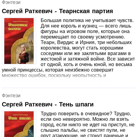
Фэнтези
предстоит научиться противостоять врагам, так же как и
находить друзей, готовых поддержать в трудные
Сергей Раткевич - Теарнская партия
времена.
Большая политика не учитывает чувств.
Для нее король и кузнец — всего лишь
фигуры на игровом поле, которые она
перемещает по своему усмотрению.
Теарн, Вирдис и Ирния, три небольших
королевства, могут стать хорошими
соседями или же заклятыми врагами в
жестокой и затяжной войне. Все зависит
от одной, хоть и очень юной, но весьма
умной принцессы, которая неизбежно совершит
множество ошибок, поскольку неопытность и
доверчивость сталкиваются с искушенностью и
цинизмом. Однако и у королей есть друзья, которые
способны прийти на помощь в самый нужный момент…
Фэнтези
Сергей Раткевич - Тень шпаги
Трудно поверить в очевидное? Трудно,
если оно невероятно. Можно ли взять
город, если никто не идет на приступ, не
слышно пальбы, не свистят пули, не
орут атакующие, не стонут раненые и