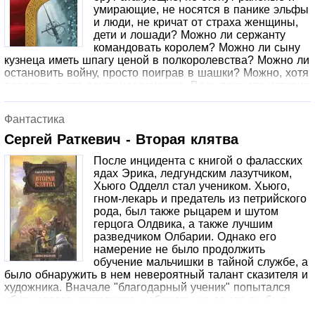
умирающие, не носятся в панике эльфы
и люди, не кричат от страха женщины,
дети и лошади? Можно ли сержанту
командовать королем? Можно ли сыну
кузнеца иметь шпагу ценой в полкоролевства? Можно ли
остановить войну, просто поиграв в шашки? Можно, хотя
поверить в это почти невозможно. Ведь пока эта история
еще не стала очевидной. Пока Карвен, седьмой сын
кузнеца, только что ушел из родного дома с одним
Фантастика
молотом в котомке. А уважаемый Верген, старый воин,
которого и звали когда-то совсем иначе, даже и не
Сергей Раткевич - Вторая клятва
думает отправляться в маленький городок Фриниль.
После инцидента с книгой о фаласских
Пока они еще не встретились…
ядах Эрика, ледгундским лазутчиком,
Хьюго Одделл стал учеником. Хьюго,
гном-лекарь и предатель из петрийского
рода, был также рыцарем и шутом
герцога Олдвика, а также лучшим
разведчиком Олбарии. Однако его
намерение не было продолжить
обучение мальчишки в тайной службе, а
было обнаружить в нем невероятный талант сказителя и
художника. Вначале "благодарный ученик" попытался
убить своего наставника и сбежать, но за это он был
награжден новой жизнью и признательностью. В этой