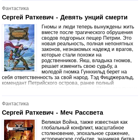
новой жизни появилось место не только для слепого
Фантастика
повиновения, крови и жестокости, но и для любви,
радости и понимания. Однако, если бы все закончилось
Сергей Раткевич - Девять унций смерти
так, не было бы этой книги.
Гномы и люди теперь вынуждены жить
вместе после трагического обрушения
сводов подгорных пещер Петрии. Это
новая реальность, полная непонятных
законов, незнакомых надежд и врагов,
которые стали похожи на
родственников. Якш, владыка гномов,
решает изменить свою судьбу, а
молодой гномка Гуннхильд берет на
себя ответственность за свой народ. Тэд Фицджеральд,
комендант Петрийского острова, ранее полный
ненависти к гномам, мечтает о мести, а Шарц, лазутчик и
предатель, теперь искусный лекарь. Но прошлое не
отпускает никого без расплаты...
Фантастика
Сергей Раткевич - Меч Рассвета
Великая Война, также известная как
глобальный конфликт, масштабное
столкновение, эпохальное сражение,
историческое событие, значимая битва,