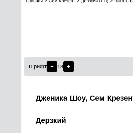
Главная
Сем Крезент
Дерзкий (ЛП)
Читать о
Шрифт
−
18
+
Дженика Шоу, Сем Крезен
Дерзкий