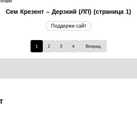
нлайн
Сем Крезент – Дерзкий (ЛП) (страница 1)
Поддержи сайт
1
2
3
4
Вперед
т