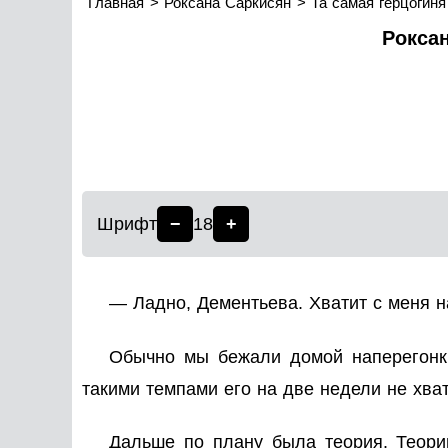
Главная
Роксана Саркисян
Та самая герцогиня
Роксан
Шрифт
−
18
+
— Ладно, Дементьева. Хватит с меня н
Обычно мы бежали домой наперегонки
такими темпами его на две недели не хват
Дальше по плану была теория. Теори