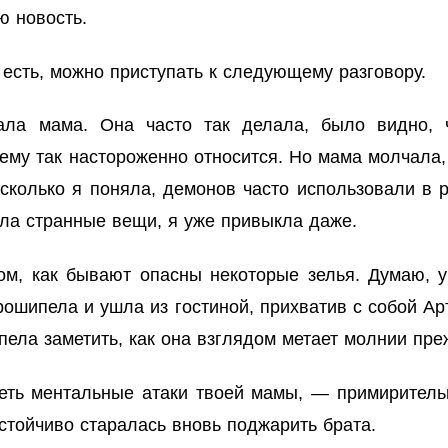
ю новость.
 есть, можно приступать к следующему разговору.
ала мама. Она часто так делала, было видно, 
ему так настороженно относится. Но мама молчала,
асколько я поняла, демонов часто использовали в 
ила странные вещи, я уже привыкла даже.
ом, как бывают опасны некоторые зелья. Думаю, 
рошипела и ушла из гостиной, прихватив с собой А
спела заметить, как она взглядом метает молнии пре
еть ментальные атаки твоей мамы, — примирительн
астойчиво старалась вновь поджарить брата.