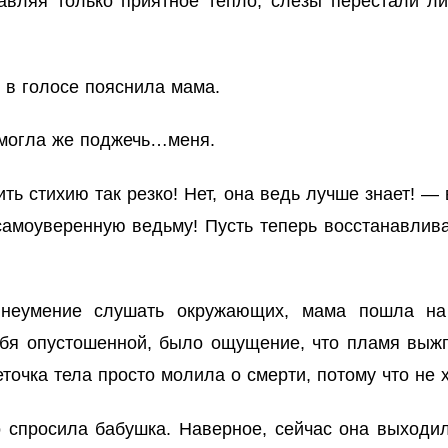
авляя только приятное тепло, слезы перестали л
 в голосе пояснила мама.
смогла же поджечь…меня.
ть стихию так резко! Нет, она ведь лучше знает! —
самоуверенную ведьму! Пусть теперь восстанавливае
неумение слушать окружающих, мама пошла на 
ебя опустошенной, было ощущение, что пламя выжг
очка тела просто молила о смерти, потому что не х
 спросила бабушка. Наверное, сейчас она выходил