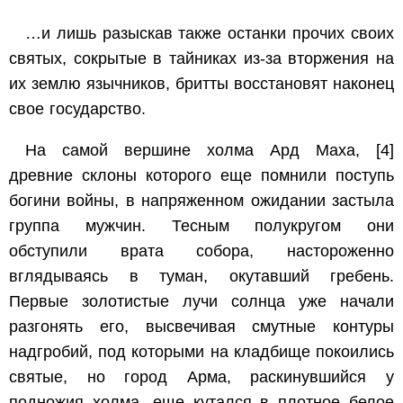
…и лишь разыскав также останки прочих своих
святых, сокрытые в тайниках из-за вторжения на
их землю язычников, бритты восстановят наконец
свое государство.
На самой вершине холма Ард Маха,
[4]
древние склоны которого еще помнили поступь
богини войны, в напряженном ожидании застыла
группа мужчин. Тесным полукругом они
обступили врата собора, настороженно
вглядываясь в туман, окутавший гребень.
Первые золотистые лучи солнца уже начали
разгонять его, высвечивая смутные контуры
надгробий, под которыми на кладбище покоились
святые, но город Арма, раскинувшийся у
подножия холма, еще кутался в плотное белое