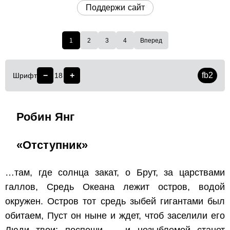
Поддержи сайт
1
2
3
4
Вперед
−
+
fb2
Шрифт
18
Робин Янг
«Отступник»
…там, где солнца закат, о Брут, за царствами
галлов,
Средь Океана лежит остров, водой
окружен.
Остров тот средь зыбей гигантами был
обитаем,
Пуст он ныне и ждет, чтоб заселили его
Люди твои; поспеши — и незыблемой станет