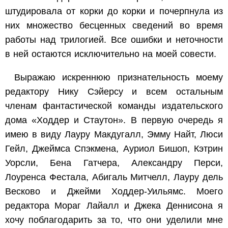
штудировала от корки до корки и почерпнула из
них множество бесценных сведений во время
работы над трилогией. Все ошибки и неточности
в ней остаются исключительно на моей совести.
Выражаю искреннюю признательность моему
редактору Нику Сэйерсу и всем остальным
членам фантастической команды издательского
дома «Ходдер и Стаутон». В первую очередь я
имею в виду Лауру Макдугалл, Эмму Найт, Люси
Гейл, Джеймса Спэкмена, Ауриол Бишоп, Кэтрин
Уорсли, Бена Гатчера, Александру Перси,
Лоуренса Фестала, Абигаль Митчелл, Лауру дель
Весково и Джейми Ходдер-Уильямс. Моего
редактора Мораг Лайалл и Джека Деннисона я
хочу поблагодарить за то, что они уделили мне