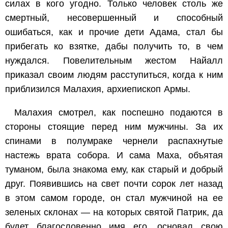
силах в кого угодно. Только человек столь же
смертный, несовершенный и способный
ошибаться, как и прочие дети Адама, стал бы
прибегать ко взятке, дабы получить то, в чем
нуждался. Повелительным жестом Найалл
приказал своим людям расступиться, когда к ним
приблизился Малахия, архиепископ Армы.
Малахия смотрел, как поспешно подаются в
стороны стоящие перед ним мужчины. За их
спинами в полумраке чернели распахнутые
настежь врата собора. И сама Маха, объятая
туманом, была знакома ему, как старый и добрый
друг. Появившись на свет почти сорок лет назад
в этом самом городе, он стал мужчиной на ее
зеленых склонах — на которых святой Патрик, да
будет благословенно имя его, основал свою