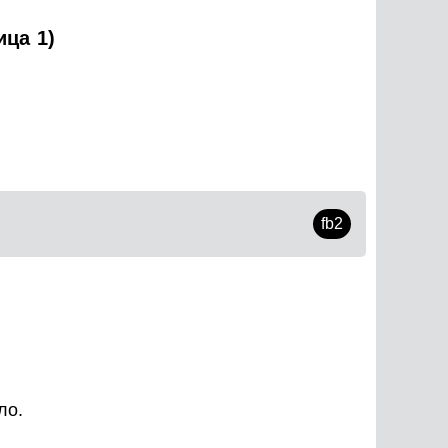
ица 1)
fb2
ло.