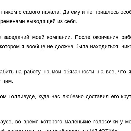
тником с самого начала. Да ему и не пришлось особ
 временами выводящей из себя.
е заседаний моей компании. После окончания ра
в котором я вообще
не должна
была находиться,
ник
абить на работу, на мои обязанности, на все, что
 ним.
ом Голливуде, куда нас любезно доставил его кру
аусе, во время которого маленькие голосочки у м
рой знакомится, ты не особенная, ты ИДИОТКА»
.