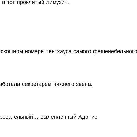
 в тот проклятый лимузин.
оскошном номере пентхауса самого фешенебельног
работала секретарем нижнего звена.
чаровательный… вылепленный Адонис.