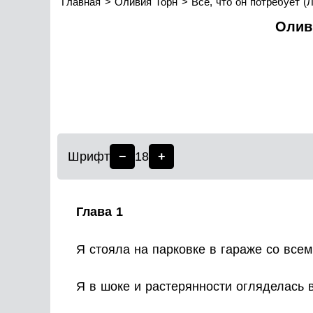
Главная
Оливия Торн
Все, что он потребует (
Оливи
Шрифт
−
18
+
Глава 1
Я стояла на парковке в гараже со всем
Я в шоке и растерянности огляделась в