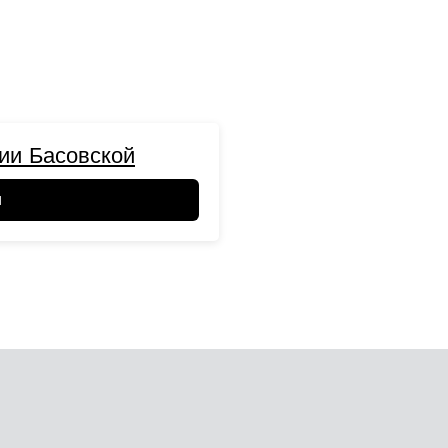
ии Басовской
и