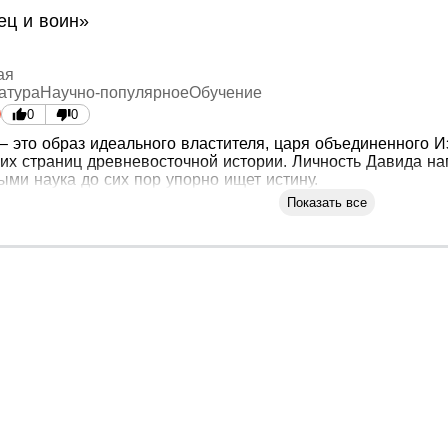
ец и воин»
ая
атура
Научно-популярное
Обучение
0
0
– это образ идеального властителя, царя объединенного И
ких страниц древневосточной истории. Личность Давида 
ыми наука до сих пор упорно ищет истину.
Показать все