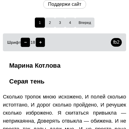
Поддержи сайт
1
2
3
4
Вперед
−
+
fb2
Шрифт
18
Марина Котлова
Серая тень
Сколько тропок мною исхожено,
И полей сколько
истоптано,
И дорог сколько пройдено,
И речушек
сколько изброжено.
Я скитаться привыкла —
неприкаянна,
Доверять отвыкла — обижена.
И не
просто так лапы дали мне,
И не просто рана