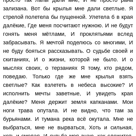
зализана.
Вот бы крылья мне дали светлые.
Я
стрелой полетела бы пущенной.
Улетела б в края
далёкие,
Где меня посчитают нужною.
И не будут
гонять меня мётлами,
И проклятьями вслед
забрасывать.
Я мечтой поделюсь со многими,
И
не буду бояться рассказывать.
О судьбе своей и
скитаниях,
И о жизни, которой не было.
И о
мыслях своих, о терзаниях
Я тому, кто рядом,
поведаю.
Только где же мне крылья взять
светлые?
Как взлететь в небеса высокие?
И
исполнить мечты заветные,
И увидеть края
далёкие?
Меня держит земля капканами.
Мои
ноги трава опутала.
И не видно, что там за
бурьянами.
И тумана река всё окутала.
Мне не
выбраться, мне не вырваться,
Хоть и сильная,
хоть и смелая.
И судьба моя знаю, как сложится,