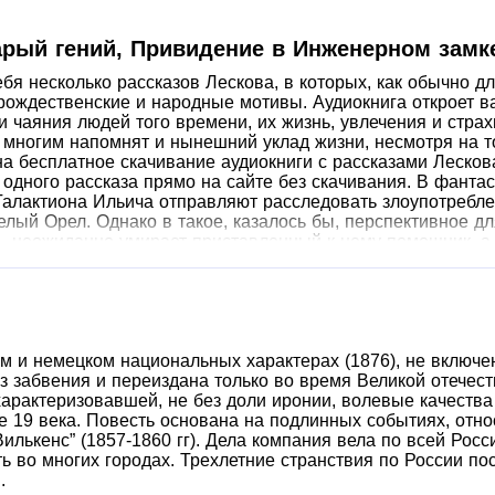
арый гений, Привидение в Инженерном замке
ебя несколько рассказов Лескова, в которых, как обычно д
рождественские и народные мотивы. Аудиокнига откроет в
 чаяния людей того времени, их жизнь, увлечения и страх
многим напомнят и нынешний уклад жизни, несмотря на то
 бесплатное скачивание аудиокниги с рассказами Лескова
одного рассказа прямо на сайте без скачивания. В фанта
Галактиона Ильича отправляют расследовать злоупотреблен
елый Орел. Однако в такое, казалось бы, перспективное 
– неожиданно умирает приставленный к нему помощник, а 
в… Святочный рассказ «Привидение в Инженерном замке» 
асивым, спокойным русским языком подлинной классики, р
разыгрывающие из себя привидений, неожиданно встречаю
описывает увлечение одной княгини нравоучительными ро
 всех вопросах: в любой затруднительной ситуации она пр
казывает ей, как нужно поступать. И все это до тех пор, п
ом и немецком национальных характерах (1876), не включ
 который был знаменит своим умением штопать любую оде
из забвения и переиздана только во время Великой отече
у барину, который неожиданно оказывается его однофами
арактеризовавшей, не без доли иронии, волевые качества
ьщика всем необходимым навсегда только для того, чтобы
 19 века. Повесть основана на подлинных событиях, отно
ом» с юмором описывается ситуация, о которых еще русски
Вилькенс” (1857-1860 гг). Дела компания вела по всей Рос
амые обычные люди – военный, купцы, дьячок, — обсуждая,
ь во многих городах. Трехлетние странствия по России по
 которых присутствующие опасаются как людей подозритель
.