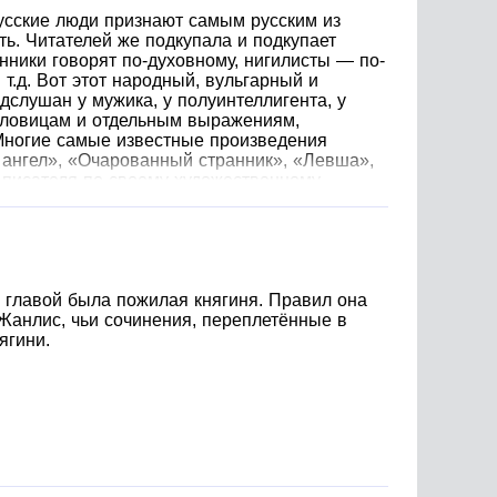
усские люди признают самым русским из
ть. Читателей же подкупала и подкупает
ники говорят по-духовному, нигилисты — по-
т.д. Вот этот народный, вульгарный и
дслушан у мужика, у полуинтеллигента, у
ословицам и отдельным выражениям,
. Многие самые известные произведения
ангел», «Очарованный странник», «Левша»,
 писателя по своему художественному
 «Грабеж», «Жемчужное ожерелье»,
й, высоко ценивший талант писателя и его
«Отборное зерно» 4. «Жемчужное ожерелье»
е главой была пожилая княгиня. Правил она
 Жанлис, чьи сочинения, переплетённые в
ягини.