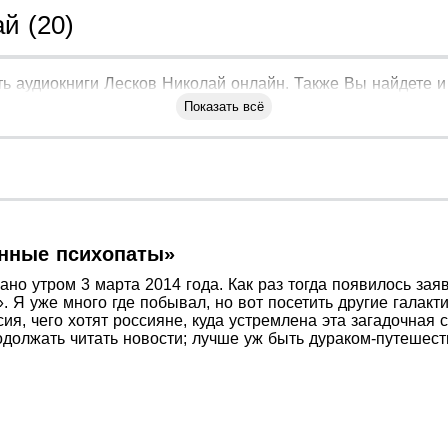
й (20)
ь аудиокниги Лесков Николай онлайн. Также Вы найдете и 
Показать всё
инные психопаты»
но утром 3 марта 2014 года. Как раз тогда появилось зая
. Я уже много где побывал, но вот посетить другие галакт
сия, чего хотят россияне, куда устремлена эта загадочная
должать читать новости; лучше уж быть дураком-путешеств