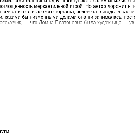
блике этой женщины вдруг проступают совсем иные черты:
поглощенность меркантильной игрой. Но автор дорожит и 
 превратиться в ловкого торгаша, человека выгоды и рас
, какими бы низменными делами она ни занималась, посто
рассказчик, — что Домна Платоновна была художница — ув
сти