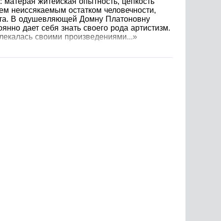
 матерая житейская опытность, цепкость
тем неиссякаемым остатком человечности,
чета. В одушевляющей Домну Платоновну
янно дает себя знать своего рода артистизм.
лекалась своими произведениями...»