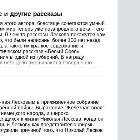
 и другие рассказы
ля этого автора, блестяще сочетаются умный
ам мир теперь уже позапрошлого века – его
и. В чем-то рассказы Лескова покажутся нам
, что были написаны более 100 лет назад.
, а также их краткое содержание и
стическом рассказе «Белый Орел»
ия в одной из губерний. В награду
для него дело вмешиваются совершенно
общество обвиняет чиновника в том, что он
– эдакая история с привидениями. Блестяще
ассказ повествует о легенде
т настоящее. Спиритический случай «Дух
манами французской писательницы Жанлис.
осто раскрывает один из романов в
ока дух не решает подшутить над княгиней.
енная Лесковым в прижизненное собрание
жду так, что не было видно и следа.
ственной войны. Выражение “Железная воля”
льцем. Барина оскорбляет такое
 немецкого народа, и широко
 тот сменил фамилию на французский манер —
сящихся к жизни Николая Лескова, когда он
й народ сказал: «У страха глаза велики». В
сии, и Лескову как представителю фирмы
 как лучше путешествовать – на поезде или
служили причиной того, что Николай Лесков
ных. Замечая странного пассажира, они