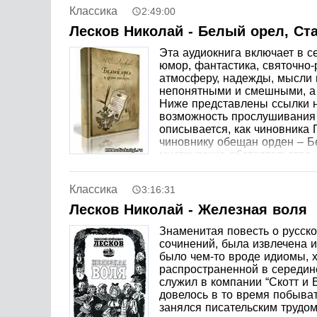
Классика
2:49:00
Лесков Николай - Белый орел, Ст
Эта аудиокнига включает в с
юмор, фантастика, святочно-
атмосферу, надежды, мысли и
непонятными и смешными, а 
Ниже представлены ссылки на
возможность прослушивания 
описывается, как чиновника 
чиновнику обещан орден – Б
мистические обстоятельства 
его… сглазил! Теперь уже ему не до ордено
выдержанный в рамках жанра, написанный кр
Классика
3:16:31
Петропавловского дворца. Молодые кадеты, 
госпожи Жанлис» в юмористических красках 
Лесков Николай - Железная воля
Княгиня всецело полагается на эти романы во
случайном месте, считая, что дух Жанлис подс
Знаменитая повесть о русск
«Штопальщик» — рассказ о портном Лапутине,
сочинений, была извлечена 
Однажды он заштопывает фрак одному важном
было чем-то вроде идиомы, х
совпадение, и он решает обеспечить штопал
распространенной в середине
Лепутан. В рассказе «Путешествие с нигилист
служил в компании “Скотт и 
рождественскую ночь в вагоне поезда едут с
довелось в то время побыват
на лошадях. Заводится речь и о нигилистах,
занялся писательским трудом