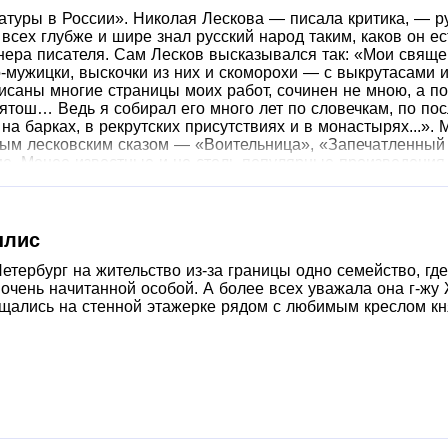
ратуры в России». Николая Лескова — писала критика, — р
 всех глубже и шире знал русский народ таким, каков он ес
нера писателя. Сам Лесков высказывался так: «Мои священ
-мужицки, выскочки из них и скоморохи — с выкрутасами и 
саны многие страницы моих работ, сочинен не мною, а по
вятош… Ведь я собирал его много лет по словечкам, по п
, на барках, в рекрутских присутствиях и в монастырях...»
ым лесковским сказом — «Воительница», «Запечатленный 
ие. Менее известные и не столь популярные произведения
их числу относятся повесть «Отборное зерно» и рассказы
ским юмором, фольклорностью и поэтичностью. Лев Толсто
ль будущего». Содержание: 1. «Грабеж» 2. «Чертогон» 3. 
нлис
етербург на жительство из-за границы одно семейство, гд
очень начитанной особой. А более всех уважала она г-жу
ещались на стенной этажерке рядом с любимым креслом кн