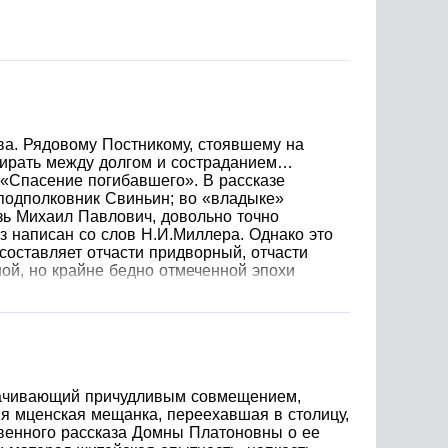
ва. Рядовому Постникому, стоявшему на
ыбирать между долгом и состраданием…
 «Спасение погибавшего». В рассказе
 подполковник Свиньин; во «владыке»
зь Михаил Павлович, довольно точно
з написан со слов Н.И.Миллера. Однако это
составляет отчасти придворный, отчасти
ой, но крайне бедно отмеченной эпохи
адачивающий причудливым совмещением,
яя мценская мещанка, переехавшая в столицу,
ственного рассказа Домны Платоновны о ее