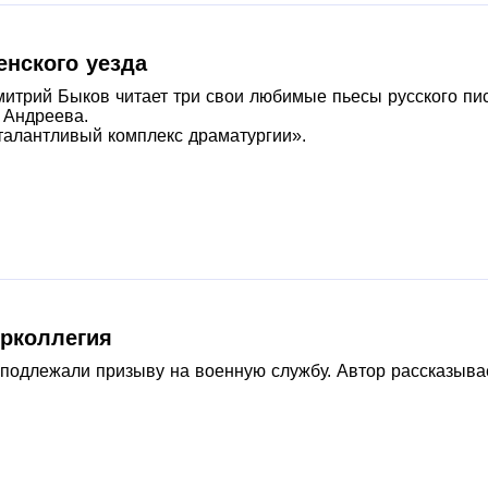
енского уезда
митрий Быков читает три свои любимые пьесы русского пи
 Андреева.
 талантливый комплекс драматургии».
ырколлегия
подлежали призыву на военную службу. Автор рассказывае