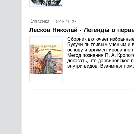
решают, что именно он-то и есть нигилист. К
он… прокурор! «Старый гений» — это история
выручившей его когда-то старушке. Молодой 
помощь старушке приходят два загадочных пе
Классика
16:10:27
самый последний момент, когда должник уже п
Лесков Николай - Легенды о перв
Сборник включает избранные
Будучи пытливым учёным и в
основу и аргументированно 
Метод познания П. А. Кропот
доказать, что дарвиновское
внутри видов. Взаимная пом