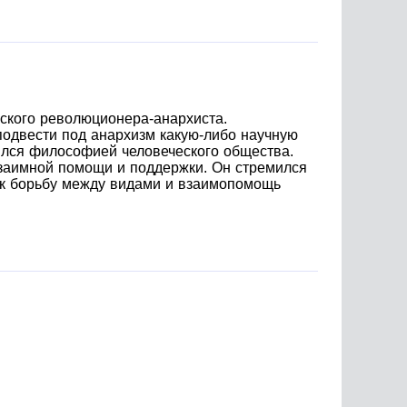
тор, начальник и жандарм, то выясняется, что
ое время отказывающегося вернуть деньги
ивается вручить документ о взыскании. На
екалкой, они заставляют его вернуть долг в
ского революционера-анархиста.
подвести под анархизм какую-либо научную
ялся философией человеческого общества.
взаимной помощи и поддержки. Он стремился
как борьбу между видами и взаимопомощь