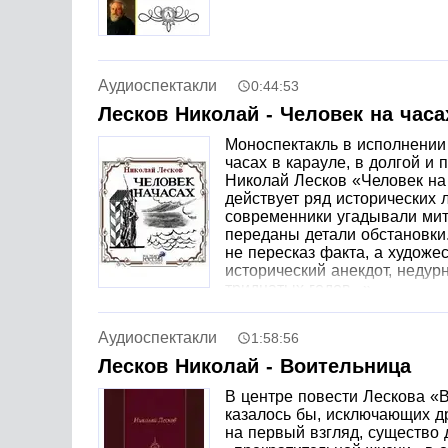
Аудиоспектакли
0:44:53
Лесков Николай - Человек на часа
Моноспектакль в исполнении
часах в карауле, в долгой 
Николай Лесков «Человек на
действует ряд исторических 
современники угадывали мит
переданы детали обстановки.
не пересказ факта, а художе
исторический анекдот, неду
тридцатых годов...».
Аудиоспектакли
1:58:56
Лесков Николай - Воительница
В центре повести Лескова «
казалось бы, исключающих д
на первый взгляд, существо 