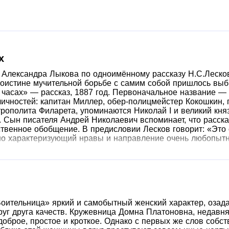
х
 Александра Лыкова по одноимённому рассказу Н.С.Леско
и поистине мучительной борьбе с самим собой пришлось в
 часах» — рассказ, 1887 год. Первоначальное название —
личностей: капитан Миллер, обер-полицмейстер Кокошкин,
рополита Филарета, упоминаются Николай I и великий кня
 Сын писателя Андрей Николаевич вспоминает, что расска
ственное обобщение. В предисловии Лесков говорит: «Это 
рно характеризующий нравы и направление очень любопытн
Воительница» яркий и самобытный женский характер, оз
руг друга качеств. Кружевница Домна Платоновна, недавн
доброе, простое и кроткое. Однако с первых же слов соб