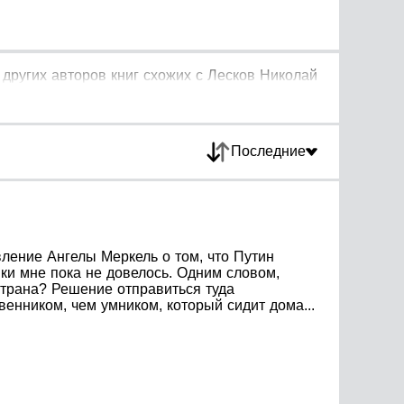
других авторов книг схожих с Лесков Николай
Последние
вление Ангелы Меркель о том, что Путин
ики мне пока не довелось. Одним словом,
 страна? Решение отправиться туда
енником, чем умником, который сидит дома...