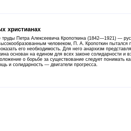
огда же на станции пассажира начинают допрашивать кондук
 о взыскании денежного долга с молодого человека, долг
барин имеет большое влияние, поэтому ему никто не осмел
рсонажа — «гений по мысли» и исполнитель. Пользуясь см
рактически уехал за границу.
ых христианах
 труды Петра Алексеевича Кропоткина (1842—1921) — рус
ысокообразованным человеком, П. А. Кропоткин пытался 
показать его необходимость. Для него анархизм представл
кина основан на едином для всех законе солидарности и 
 положение о борьбе за существование следует понимать 
ощь и солидарность — двигатели прогресса.