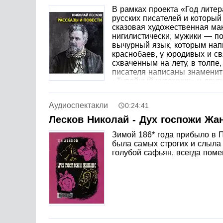
В рамках проекта «Год лите
русских писателей и который
сказовая художественная ма
нигилистически, мужики — по
вычурный язык, которым напи
краснобаев, у юродивых и с
схваченным на лету, в толпе
писателя написаны знаменит
«Тупейный художник» и друг
совершенству не уступают этому списку — к 
«Чертогон», наполненные знаменитым лесков
Аудиоспектакли
0:24:41
народность, как-то сказал «Лесков — писате
Лесков Николай - Дух госпожи Жа
Зимой 186* года прибыло в П
была самых строгих и слыла 
голубой сафьян, всегда пом