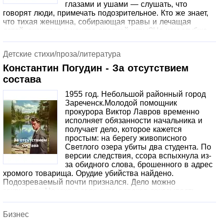
глазами и ушами — слушать, что
говорят люди, примечать подозрительное. Кто же знает,
что тихая женщина, собирающая травы и лечащая
детей, окажется в центре опасной игры?Но чем глубже
Агафья входит в расследование, тем страшнее
открытия: у убитого найден странный амулет —
Детские стихи/проза/литература
медвежий клык в серебре. Точно такой же она
обнаруживает в вещах мужа. А вскоре выясняется: в
Константин Погудин - За отсутствием
тайге, на старом языческом капище, собираются те, кто
состава
не принял церковную реформу, — староверы, беглые,
остяцкие шаманы. И Григорий, её молчаливый,
1955 год. Небольшой районный город
надёжный Григорий, — среди них.
Зареченск.Молодой помощник
прокурора Виктор Лавров временно
исполняет обязанности начальника и
получает дело, которое кажется
простым: на берегу живописного
Светлого озера убиты два студента. По
версии следствия, ссора вспыхнула из-
за обидного слова, брошенного в адрес
хромого товарища. Орудие убийства найдено.
Подозреваемый почти признался. Дело можно
закрывать. Но уже в зале суда адвокат доказывает:
подследственный физически не мог нанести те
страшные удары, что значатся в акте вскрытия.
Бизнес
Протоколы осмотра составлены с нарушениями.