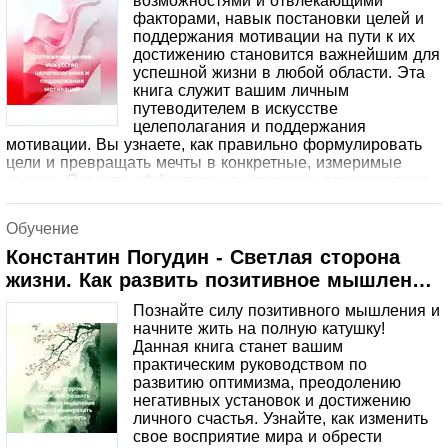
возможностями и отвлекающими
факторами, навык постановки целей и
поддержания мотивации на пути к их
достижению становится важнейшим для
успешной жизни в любой области. Эта
книга служит вашим личным
путеводителем в искусстве
целеполагания и поддержания
мотивации. Вы узнаете, как правильно формулировать
цели и превращать мечты в конкретные, измеримые
задачи. Освоите эффективные стратегии планирования
и деления больших целей на более мелкие шаги, что
сделает процесс достижения не только управляемым, но
Обучение
и увлекательным. Книга предлагает глубокий анализ
внутренних факторов, влияющих на мотивацию. Вы
Константин Погудин - Светлая сторона
научитесь осознавать свои ценности, находить
жизни. Как развить позитивное мышление
внутренние источники энергии и преодолевать
и трансформировать свою реальность
распространенные преграды на пути к успеху, такие как
Познайте силу позитивного мышления и
прокрастинация, страх неудачи и перфекционизм. В этой
начните жить на полную катушку!
книге вы найдете: Практические инструменты:
Данная книга станет вашим
пошаговые инструкции, упражнения и шаблоны для
практическим руководством по
эффективного целеполагания.
развитию оптимизма, преодолению
негативных установок и достижению
личного счастья. Узнайте, как изменить
свое восприятие мира и обрести