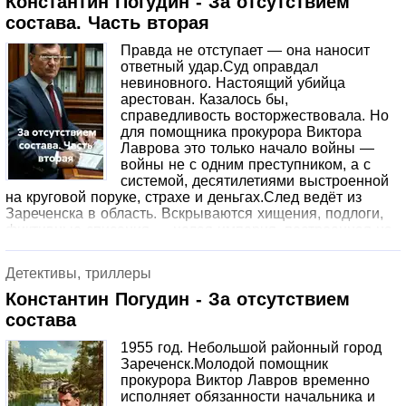
Константин Погудин - За отсутствием
читателей, интересующихся развитием креативности и
состава. Часть вторая
продуктивного мышления.
Правда не отступает — она наносит
ответный удар.Суд оправдал
невиновного. Настоящий убийца
арестован. Казалось бы,
справедливость восторжествовала. Но
для помощника прокурора Виктора
Лаврова это только начало войны —
войны не с одним преступником, а с
системой, десятилетиями выстроенной
на круговой поруке, страхе и деньгах.След ведёт из
Зареченска в область. Вскрываются хищения, подлоги,
фиктивные списания — целая империя, построенная на
продаже институтской мебели, лабораторного
оборудования и человеческих судеб. А на вершине этой
Детективы, триллеры
империи сидят люди, для которых закон — лишь
инструмент, а чужая жизнь — разменная монета.Теперь
Константин Погудин - За отсутствием
Лаврову предстоит пройти путь от районной
состава
прокуратуры до кабинетов Прокуратуры Союза. От
ночных допросов в полуподвале — до разговора с
1955 год. Небольшой районный город
генеральным прокурором Руденко. От борьбы за одно
Зареченск.Молодой помощник
дело — до схватки с партийной номенклатурой, которая
прокурора Виктор Лавров временно
не привыкла проигрывать.Ему будут угрожать. Но он
исполняет обязанности начальника и