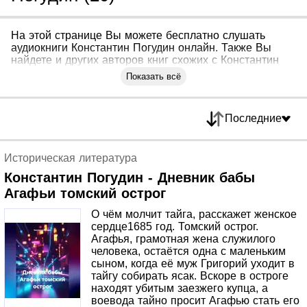
На этой странице Вы можете бесплатно слушать
аудиокниги Константин Погудин онлайн. Также Вы
найдете и других авторов книг схожих с Константин
Погудин
Показать всё
Последние
Историческая литература
Константин Погудин - Дневник бабы
Агафьи томский острог
О чём молчит тайга, расскажет женское
сердце1685 год. Томский острог.
Агафья, грамотная жена служилого
человека, остаётся одна с маленьким
сыном, когда её муж Григорий уходит в
тайгу собирать ясак. Вскоре в остроге
находят убитым заезжего купца, а
воевода тайно просит Агафью стать его