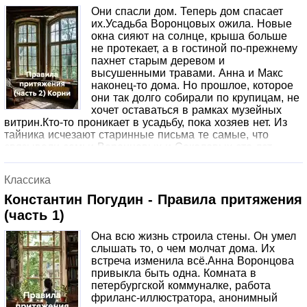
Они спасли дом. Теперь дом спасает
их.Усадьба Воронцовых ожила. Новые
окна сияют на солнце, крыша больше
не протекает, а в гостиной по-прежнему
пахнет старым деревом и
высушенными травами. Анна и Макс
наконец-то дома. Но прошлое, которое
они так долго собирали по крупицам, не
хочет оставаться в рамках музейных
витрин.Кто-то проникает в усадьбу, пока хозяев нет. Из
тайника исчезают старинные письма те самые, что
связывали семьи Воронцовых и Соколовых сто лет
назад. Анна и Макс начинают расследование, даже не
подозревая, что след приведёт их к человеку, которого
Классика
они совсем не ждали.Появление Андрея Сергеевича
Соколова отца Макса, которого он не видел двадцать
Константин Погудин - Правила притяжения
лет, раскалывает тихую жизнь усадьбы. Он пришёл не за
(часть 1)
деньгами и не за славой. Он пришёл за правдой. За той
правдой, которая была скрыта в письмах Марии и
Она всю жизнь строила стены. Он умел
Алексея их предков, чья любовь оказалась сильнее
слышать то, о чем молчат дома. Их
времени, веры и смерти.
встреча изменила всё.Анна Воронцова
привыкла быть одна. Комната в
петербургской коммуналке, работа
фриланс-иллюстратора, анонимный