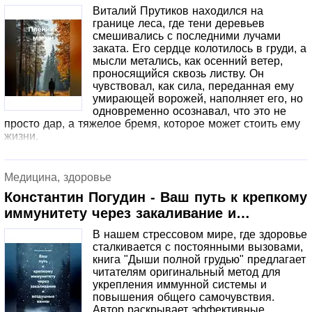
Виталий Прутиков находился на
границе леса, где тени деревьев
смешивались с последними лучами
заката. Его сердце колотилось в груди, а
мысли метались, как осенний ветер,
проносящийся сквозь листву. Он
чувствовал, как сила, переданная ему
умирающей ворожей, наполняет его, но
одновременно осознавал, что это не
просто дар, а тяжелое бремя, которое может стоить ему
жизни.
Медицина, здоровье
Константин Погудин - Ваш путь к крепкому
иммунитету через закаливание и
воздушные ванны
В нашем стрессовом мире, где здоровье
сталкивается с постоянными вызовами,
книга "Дыши полной грудью" предлагает
читателям оригинальный метод для
укрепления иммунной системы и
повышения общего самочувствия.
Автор раскрывает эффективные