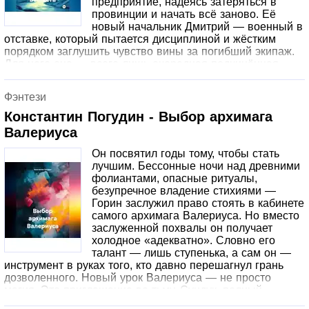
предприятие, надеясь затеряться в
провинции и начать всё заново. Её
новый начальник Дмитрий — военный в
отставке, который пытается дисциплиной и жёстким
порядком заглушить чувство вины за погибший экипаж.
Для него она — всего лишь очередная подчинённая.
Для неё он — строгий, циничный начальник, которого
она панически боится. Но однажды ночью, под
Фэнтези
холодным осенним дождём, между ними происходит то,
чего никто не ожидал. Один поцелуй, разделивший жизнь
Константин Погудин - Выбор архимага
на «до» и «после». Смогут ли два сломленных человека,
Валериуса
боящихся доверять и любить, построить нечто прочное?
Или их чувства, как химическая реакция, рискуют
Он посвятил годы тому, чтобы стать
взорвать всё, что у них было? Роман о том, что дом —
лучшим. Бессонные ночи над древними
это не место, а люди. И что от себя и своего счастья
фолиантами, опасные ритуалы,
убегать бесполезно — оно всегда догонит.
безупречное владение стихиями —
Горин заслужил право стоять в кабинете
самого архимага Валериуса. Но вместо
заслуженной похвалы он получает
холодное «адекватно». Словно его
талант — лишь ступенька, а сам он —
инструмент в руках того, кто давно перешагнул грань
дозволенного. Новый урок Валериуса — не просто
магия. Это приглашение во тьму. Сундук, полный
артефактов, шепчущих забытые проклятия, и знание о