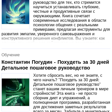
руководство для тех, кто стремится
научиться устанавливать глубокие,
честные и продуктивные связи с
окружающими. Книга сочетает
современные исследования в области
психологии общения с реальными
примерами, предлагая инструменты для
развития эмпатии, уверенного самовыражения и
конструктивного решения конфликтов. Вы узнаете: как
слушать так, чтобы вас действительно понимали; как
задавать вопросы и давать обратную связь без
обвинений; как управлять эмоциями и устанавливать
Обучение
здоровые границы; техники убеждения и дипломатии,
которые пригодятся в личной жизни и на работе;
Константин Погудин - Похудеть за 30 дней
принципы цифровой этики общения в эпоху
Детальное пошаговое руководство
мессенджеров и социальных сетей.
Хотите сбросить вес, но не знаете, с
чего начать? "Похудеть за 30 дней:
Детальное пошаговое руководство"
станет вашим личным тренером в мире
стройности! Эта книга - не просто
сборник диет и упражнений, а
полноценная программа, разработанная
для достижения заметных результатов
всего за месяц. Забудьте о мучительных