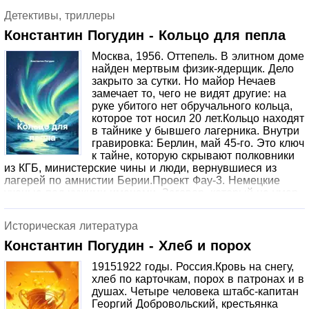
примеряет на себя человеческую жизнь, тем больше он
Детективы, триллеры
хочет остаться в ней навсегда. А Тим вдруг понимает:
быть самим собой это не слабость, а самая настоящая
Константин Погудин - Кольцо для пепла
суперсила.Смогут ли два Тима найти общий язык? И что
Москва, 1956. Оттепель. В элитном доме
важнее идеальная копия или живой, несовершенный, но
найден мертвым физик-ядерщик. Дело
настоящий друг?Тим-2 это современная история о
закрыто за сутки. Но майор Нечаев
дружбе, поиске себя и о том, что даже у робота может
замечает то, чего не видят другие: на
быть душа. А у человека право оставаться собой.
руке убитого нет обручального кольца,
которое тот носил 20 лет.Кольцо находят
в тайнике у бывшего лагерника. Внутри
гравировка: Берлин, май 45-го. Это ключ
к тайне, которую скрывают полковники
из КГБ, министерские чины и люди, вернувшиеся из
лагерей по амнистии Берии.Проект Фау-3. Немецкие
ученые под чужими именами. Заговор, который не умер
вместе с Берией. И один хромой следователь, который
не умеет отступать.Правда дороже жизни. Но в 1956
Историческая литература
году за правду убивают так же, как в 1937-м.
Константин Погудин - Хлеб и порох
19151922 годы. Россия.Кровь на снегу,
хлеб по карточкам, порох в патронах и в
душах. Четыре человека штабс-капитан
Георгий Добровольский, крестьянка