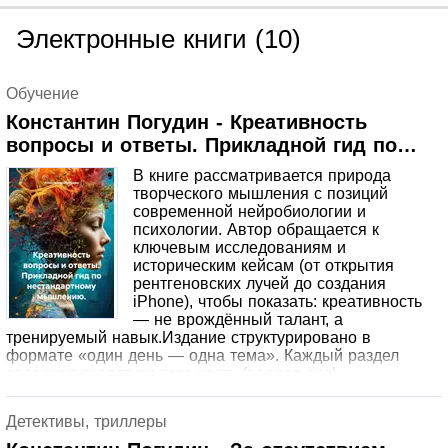
Электронные книги (10)
Обучение
Константин Погудин - Креативность
вопросы и ответы. Прикладной гид по
нестандартному мышлению.
В книге рассматривается природа
творческого мышления с позиций
современной нейробиологии и
психологии. Автор обращается к
ключевым исследованиям и
историческим кейсам (от открытия
рентгеновских лучей до создания
iPhone), чтобы показать: креативность
— не врождённый талант, а
тренируемый навык.Издание структурировано в
формате «один день — одна тема». Каждый раздел
содержит теоретическую часть (вопрос дня),
иллюстративный кейс и практическую технику для
самостоятельной отработки. Предложены методы
Детективы, триллеры
генерации идей, преодоления творческих блоков и
развития дивергентного мышления.Для широкого круга