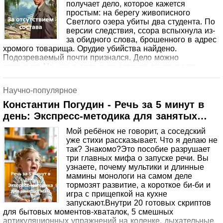
знает: если остановиться сейчас — всё было зря.
получает дело, которое кажется
простым: на берегу живописного
Светлого озера убиты два студента. По
версии следствия, ссора вспыхнула из-
за обидного слова, брошенного в адрес
хромого товарища. Орудие убийства найдено.
Подозреваемый почти признался. Дело можно
закрывать.Но уже в зале суда адвокат доказывает:
подследственный физически не мог нанести те
страшные удары, что значатся в акте вскрытия.
Научно-популярное
Протоколы осмотра составлены с нарушениями.
Понятые — подставные. А на настоящем орудии
Константин Погудин - Речь за 5 минут в
убийства — чужие отпечатки пальцев.Теперь Лаврову,
день: Экспресс-методика для занятых
оставшемуся без поддержки уехавшего начальника,
мам
предстоит выбирать: спустить дело на тормозах и
Мой ребёнок не говорит, а соседский
сохранить карьеру — или начать расследование заново,
уже стихи рассказывает. Что я делаю не
понимая, что за убийцей стоят люди из областной
так? Знакомо?Это пособие разрушает
власти, бывшие лагерные кадры и та самая система,
три главных мифа о запуске речи. Вы
которая не прощает честности.
узнаете, почему мультики и длинные
мамины монологи на самом деле
тормозят развитие, а короткое би-би и
игра с прищепкой на кухне
запускают.Внутри 20 готовых скриптов
для бытовых моментов-хваталок, 5 смешных
артикуляционных упражнений на коленке, дыхательные