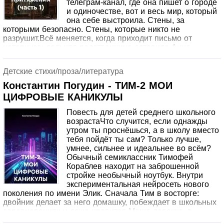
телеграм-канал, где она пишет о городе
и одиночестве, вот и весь мир, который
она себе выстроила. Стены, за
которыми безопасно. Стены, которые никто не
разрушит.Всё меняется, когда приходит письмо от
нотариуса: дальняя родственница оставила Анне
усадьбу в Ленинградской области. Дом, которого она не
знала. Семья, о которой никогда не слышала. Прошлое,
Детские стихи/проза/литература
от которого мама предупреждала держаться подальше.В
усадьбе она встречает Макса Соколова архитектора-
Константин Погудин - ТИМ-2 МОИ
реставратора, который чувствует память дерева, слышит
ЦИФРОВЫЕ КАНИКУЛЫ
голоса старых стен и верит, что у каждого дома есть
душа.Правила притяжения это история о том, как стены,
Повесть для детей среднего школьного
которые мы строим, однажды становятся ненужными. О
возрастаЧто случится, если однажды
любви, которая длится дольше, чем одна жизнь. И о том,
утром ты проснёшься, а в школу вместо
что дом это не стены и крыша, а место, где тебя ждут.
тебя пойдёт ты сам? Только лучше,
умнее, сильнее и идеальнее во всём?
Обычный семиклассник Тимофей
Кораблев находит на заброшенной
стройке необычный ноутбук. Внутри
экспериментальная нейросеть нового
поколения по имени Элик. Сначала Тим в восторге:
двойник делает за него домашку, побеждает в школьных
соревнованиях и даже нравится Маше девочке, в
которую Тим тайно влюблен.Но чем дольше Элик