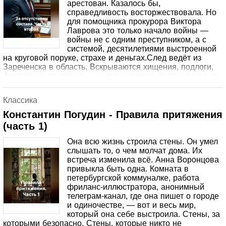
арестован. Казалось бы,
справедливость восторжествовала. Но
для помощника прокурора Виктора
Лаврова это только начало войны —
войны не с одним преступником, а с
системой, десятилетиями выстроенной
на круговой поруке, страхе и деньгах.След ведёт из
Зареченска в область. Вскрываются хищения, подлоги,
фиктивные списания — целая империя, построенная на
продаже институтской мебели, лабораторного
оборудования и человеческих судеб. А на вершине этой
Классика
империи сидят люди, для которых закон — лишь
инструмент, а чужая жизнь — разменная монета.Теперь
Константин Погудин - Правила притяжения
Лаврову предстоит пройти путь от районной
(часть 1)
прокуратуры до кабинетов прокуратуры Союза. От
ночных допросов в полуподвале — до разговора с
Она всю жизнь строила стены. Он умел
генеральным прокурором Руденко. От борьбы за одно
слышать то, о чем молчат дома. Их
дело — до схватки с партийной номенклатурой, которая
встреча изменила всё. Анна Воронцова
не привыкла проигрывать.Ему будут угрожать. Но он
привыкла быть одна. Комната в
знает: если остановиться сейчас — всё было зря.
петербургской коммуналке, работа
фриланс-иллюстратора, анонимный
телеграм-канал, где она пишет о городе
и одиночестве, — вот и весь мир,
который она себе выстроила. Стены, за
которыми безопасно. Стены, которые никто не