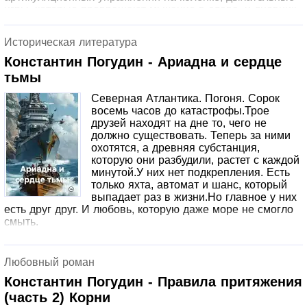
игры, которые превращают мычание в слова, и дневник
успеха, чтобы вы видели прогресс каждую неделю.Эта
книга не про заниматься. Она про то, как изменить 5
Историческая литература
минут в дне и стать лучшим логопедом для своего
ребёнка без стресса и специальной подготовки.
Константин Погудин - Ариадна и сердце
тьмы
Северная Атлантика. Погоня. Сорок
восемь часов до катастрофы.Трое
друзей находят на дне то, чего не
должно существовать. Теперь за ними
охотятся, а древняя субстанция,
которую они разбудили, растет с каждой
минутой.У них нет подкрепления. Есть
только яхта, автомат и шанс, который
выпадает раз в жизни.Но главное у них
есть друг друг. И любовь, которую даже море не смогло
смыть.
Любовный роман
Константин Погудин - Правила притяжения
(часть 2) Корни