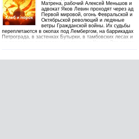
Матрена, рабочий Алексей Меньшов и
адвокат Яков Левин проходят через ад
Первой мировой, огонь Февральской и
Октябрьской революций и ледяные
ветры Гражданской войны. Их судьбы
переплетаются в окопах под Лембергом, на баррикадах
Петрограда, в застенках Бутырки, в тамбовских лесах и
на последних пароходах, уходящих из Крыма.Это роман
о выборе, которого нет, и о надежде, которая остаётся
даже тогда, когда рушится империя. О любви на фоне
пожарищ и о том, как становятся врагами те, кто ещё
вчера сидел в одном окопе. О цене революции, которую
платят не вожди, а простые люди, и о том, можно ли
остаться человеком, когда вокруг перестают быть
людьми.