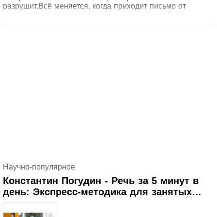
разрушит.Всё меняется, когда приходит письмо от
нотариуса: дальняя родственница оставила Анне
усадьбу в Ленинградской области. Дом, которого она не
знала. Семья, о которой никогда не слышала. Прошлое,
от которого мама предупреждала держаться подальше.В
усадьбе она встречает Макса Соколова — архитектора-
реставратора, который чувствует память дерева, слышит
голоса старых стен и верит, что у каждого дома есть
душа.«Правила притяжения» — это история о том, как
стены, которые мы строим, однажды становятся
ненужными. О любви, которая длится дольше, чем одна
жизнь. И о том, что дом — это не стены и крыша, а
место, где тебя ждут.
Научно-популярное
Константин Погудин - Речь за 5 минут в
день: Экспресс-методика для занятых
мам