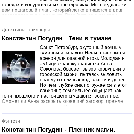
голодах и изнурительных тренировках! Мы предлагаем
вам пошаговый план, который легко впишется в ваш
распорядок дня и поможет: Разобраться в основах
здорового питания. Освоить эффективные упражнения.
Сформировать полезные привычки. Получить
Детективы, триллеры
мотивацию и поддержку: найдите вдохновение в
реальных историях успеха и получите ценные советы,
Константин Погудин - Тени в тумане
которые помогут вам не сдаться на полпути. "Похудеть
Санкт-Петербург, окутанный вечным
за 30 дней" - это ваш шанс изменить свою жизнь к
туманом и запахом Невы, становится
лучшему. Начните свой путь к стройности уже сегодня!
ареной для опасной игры. Молодая и
«Администрация сайта Литрес не несет ответственности
амбициозная журналистка Анна
за представленную информацию. Могут иметься
Соколова бросает вызов коррупции в
медицинские противопоказания, необходима
городской мэрии, пытаясь выловить
консультация специалиста».
правду из темных вод власти и денег.
Но чем глубже она погружается в этот
лабиринт, тем сильнее ощущает, как
тени прошлого и настоящего сгущаются вокруг нее.
Сможет ли Анна раскрыть зловещий заговор, прежде
чем сама станет его частью?
Фэнтези
Константин Погудин - Пленник магии.