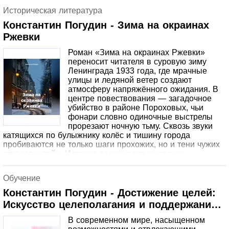
том, как подчинять чужую волю. Валериус обещает силу.
Историческая литература
Но Горин чувствует: платой станет его собственная
душа. Что выберет тот, кто привык идти к цели? Остаться
Константин Погудин - Зима на окраинах
«адекватным» или заглянуть в обсидиановую гладь, где
Ржевки
вместо отражения — бездна?
Роман «Зима на окраинах Ржевки»
переносит читателя в суровую зиму
Ленинграда 1933 года, где мрачные
улицы и ледяной ветер создают
атмосферу напряжённого ожидания. В
центре повествования — загадочное
убийство в районе Пороховых, чьи
фонари словно одиночные выстрелы
прорезают ночную тьму. Сквозь звуки
катящихся по булыжнику колёс и тишину города
пробиваются не только шаги прохожих, но и тени чужих
страхов и тайн. История раскрывает не только
криминальную загадку, но и глубины человеческой души,
вплетая в сюжет память города и его жителей, где
Обучение
каждый предмет и каждый звук становятся частью
общей, застывшей в холоде зимы, истории.
Константин Погудин - Достижение целей:
Искусство целеполагания и поддержания
мотивации
В современном мире, насыщенном