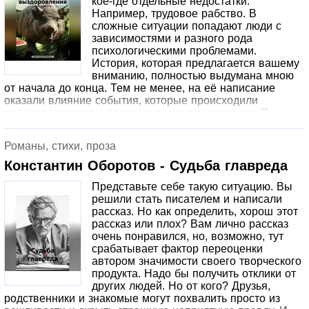
кое-где отдельные недостатки.
Например, трудовое рабство. В
сложные ситуации попадают люди с
зависимостями и разного рода
психологическими проблемами.
История, которая предлагается вашему
вниманию, полностью выдумана мною
от начала до конца. Тем не менее, на её написание
оказали влияние события, которые происходили
непосредственно с автором или его знакомыми. Я не
предлагаю чётких и универсальных методов решения
этой проблемы. Я просто ставлю в известность всех, кто
Романы, стихи, проза
прочитает эту маленькую повесть, что такая проблема
существует и о ней надо думать.
Константин Оборотов - Судьба главреда
Представьте себе такую ситуацию. Вы
решили стать писателем и написали
рассказ. Но как определить, хорош этот
рассказ или плох? Вам лично рассказ
очень понравился, но, возможно, тут
срабатывает фактор переоценки
автором значимости своего творческого
продукта. Надо бы получить отклики от
других людей. Но от кого? Друзья,
родственники и знакомые могут похвалить просто из