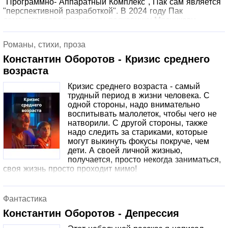
"Программно- Аппаратный Комплекс", Пак сам является
"перспективной разработкой". В 2024 году Пак
демонстрировал заказчику, полковнику Мясникову,
перспективные разработки компании, включая новые
модели микро-беспилотников (рассказ
Романы, стихи, проза
"Межгалактический Заслон").В 2025 году Пак лично
принимал участие в тестировании новой версии своей
Константин Оборотов - Кризис среднего
модели в реальных боевых условиях (рассказ "Бегущий
возраста
генерал").В 2026 году самой перспективной разработкой
считается замена вражеской человеческой персоны на
Кризис среднего возраста - самый
точную нейро копию. Тут Пак является крупным
трудный период в жизни человека. С
специалистом в этой области с большим практическим
одной стороны, надо внимательно
опытом. Ему и карты в руки.
воспитывать малолеток, чтобы чего не
натворили. С другой стороны, также
надо следить за стариками, которые
могут выкинуть фокусы покруче, чем
дети. А своей личной жизнью,
получается, просто некогда заниматься,
своя жизнь просто проходит мимо!
Фантастика
Константин Оборотов - Депрессия