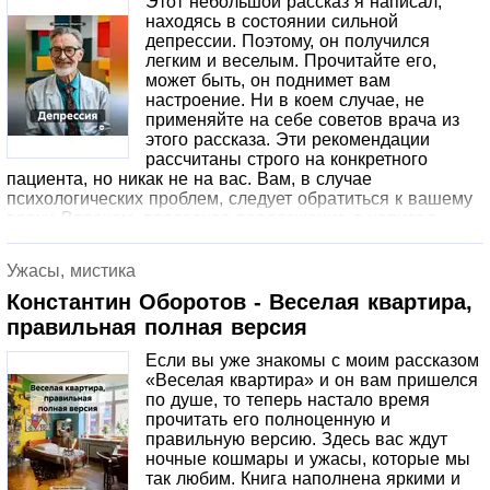
Этот небольшой рассказ я написал,
находясь в состоянии сильной
депрессии. Поэтому, он получился
легким и веселым. Прочитайте его,
может быть, он поднимет вам
настроение. Ни в коем случае, не
применяйте на себе советов врача из
этого рассказа. Эти рекомендации
рассчитаны строго на конкретного
пациента, но никак не на вас. Вам, в случае
психологических проблем, следует обратиться к вашему
врачу. Впрочем, последнее предложение я написал
просто для того, чтобы снять с себя всю ответственность
за ваше здоровье. Степана, время от времени, на
Ужасы, мистика
протяжении всей жизни, мучали приступы депрессии. По
указанию своей супруги он обратился к
Константин Оборотов - Веселая квартира,
профессиональному психотерапевту. Врач внимательно
правильная полная версия
выслушал пациента и оказал ему персональную
медицинскую помощь высшего качества.
Если вы уже знакомы с моим рассказом
«Веселая квартира» и он вам пришелся
по душе, то теперь настало время
прочитать его полноценную и
правильную версию. Здесь вас ждут
ночные кошмары и ужасы, которые мы
так любим. Книга наполнена яркими и