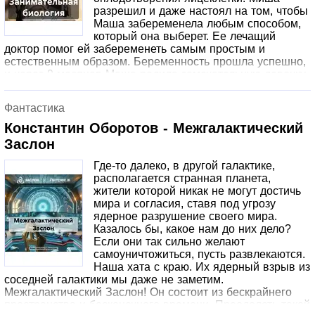
разрешил и даже настоял на том, чтобы
Маша забеременела любым способом,
который она выберет. Ее лечащий
доктор помог ей забеременеть самым простым и
естественным образом. Беременность прошла успешно,
и через 9 месяцев Маша родила замечательную девочку,
которую назвали Надей. Это имя предложил Миша, и
доктор с Машей не возражали, позволив ему
Фантастика
участвовать в выборе имени. Все шло хорошо, но Маше
очень понравился процесс создания детей, включая
Константин Оборотов - Межгалактический
зачатие, беременность и роды. Она ощутила
Заслон
своеобразный азарт и начала рожать одного ребенка за
другим с небольшими промежутками.
Где-то далеко, в другой галактике,
располагается странная планета,
жители которой никак не могут достичь
мира и согласия, ставя под угрозу
ядерное разрушение своего мира.
Казалось бы, какое нам до них дело?
Если они так сильно желают
самоуничтожиться, пусть развлекаются.
Наша хата с краю. Их ядерный взрыв из
соседней галактики мы даже не заметим.
Межгалактический Заслон! Он состоит из бескрайнего
пространства и бесконечного времени. Преодолеть такой