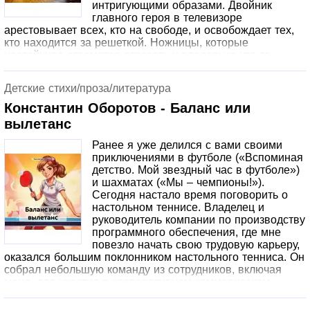
интригующими образами. Двойник
главного героя в телевизоре
арестовывает всех, кто на свободе, и освобождает тех,
кто находится за решеткой. Ножницы, которые
настойчиво стремятся отрезать у владельца что-то
ненужное. Скелет в шкафу, который кусает и обучает
жизни. Удары топором по голове и лужа крови. Также
Детские стихи/проза/литература
присутствует один повесившийся самоубийца.
Оригинальное начало сюжета, захватывающие события
Константин Оборотов - Баланс или
и совершенно неожиданная развязка, которую
вылетанс
невозможно предсказать. Приятного чтения всем
истинным ценителям жанра ужасов!
Ранее я уже делился с вами своими
приключениями в футболе («Вспоминая
детство. Мой звездный час в футболе»)
и шахматах («Мы – чемпионы!»).
Сегодня настало время поговорить о
настольном теннисе. Владелец и
руководитель компании по производству
программного обеспечения, где мне
повезло начать свою трудовую карьеру,
оказался большим поклонником настольного тенниса. Он
собрал небольшую команду из сотрудников, включая
меня, для участия в корпоративном коммерческом
турнире. Это история о том, как можно повысить шансы
на победу в турнире, имея в команде одного сильного