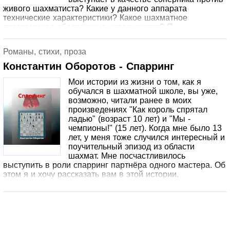
живого шахматиста? Какие у данного аппарата
технические характеристики? Какое шахматное
программное обеспечение используется? Я
протестировал популярную в 2025 году бюджетную
модель смартфона Xiaomi Смартфон Redmi 14C 8/256.
Романы, стихи, проза
Софт: приложение Chess производителя CanaryDroid.
Борьба получилось жёсткой и упорной. Подробное
Константин Оборотов - Спарринг
описание этой эпической битвы я предлагаю вашему
Мои истории из жизни о том, как я
вниманию. Что делать, если вы не умеете играть в
обучался в шахматной школе, вы уже,
шахматы или хотите вспомнить некоторые правила? В
возможно, читали ранее в моих
этом случае я советую предварительно прочитать здесь
произведениях "Как король спрятал
на ЛитРес мою книгу "Шахматы, самоучитель для
ладью" (возраст 10 лет) и "Мы -
новичков".
чемпионы!" (15 лет). Когда мне было 13
лет, у меня тоже случился интересный и
поучительный эпизод из области
шахмат. Мне посчастливилось
выступить в роли спарринг партнёра одного мастера. Об
этом я и хочу рассказать вам в этой истории.