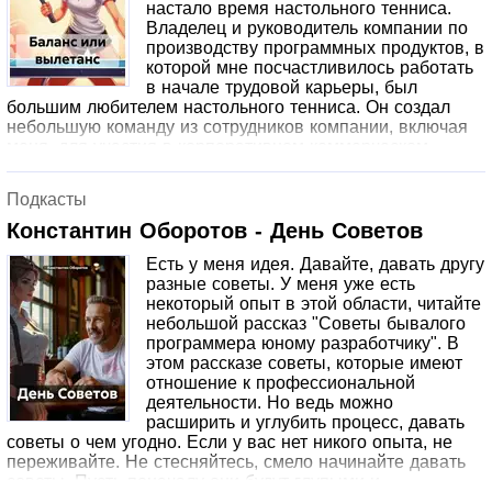
настало время настольного тенниса.
Владелец и руководитель компании по
производству программных продуктов, в
которой мне посчастливилось работать
в начале трудовой карьеры, был
большим любителем настольного тенниса. Он создал
небольшую команду из сотрудников компании, включая
меня, для участия в корпоративном коммерческом
турнире. Это рассказ о том, как можно увеличить шансы
на победу в турнире, имея в составе команды одного
Подкасты
сильного игрока, одного среднего и одного
посредственного.
Константин Оборотов - День Советов
Есть у меня идея. Давайте, давать другу
разные советы. У меня уже есть
некоторый опыт в этой области, читайте
небольшой рассказ "Советы бывалого
программера юному разработчику". В
этом рассказе советы, которые имеют
отношение к профессиональной
деятельности. Но ведь можно
расширить и углубить процесс, давать
советы о чем угодно. Если у вас нет никого опыта, не
переживайте. Не стесняйтесь, смело начинайте давать
советы. Пусть поначалу они будут глупыми и