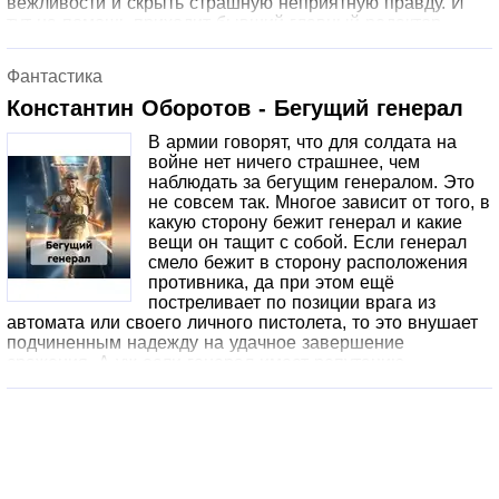
вежливости и скрыть страшную неприятную правду. И
тут на помощь приходит бывший главный редактор,
профессиональный литератор, человек с непростой
судьбой.
Фантастика
Константин Оборотов - Бегущий генерал
В армии говорят, что для солдата на
войне нет ничего страшнее, чем
наблюдать за бегущим генералом. Это
не совсем так. Многое зависит от того, в
какую сторону бежит генерал и какие
вещи он тащит с собой. Если генерал
смело бежит в сторону расположения
противника, да при этом ещё
постреливает по позиции врага из
автомата или своего личного пистолета, то это внушает
подчиненным надежду на удачное завершение
сражения. А уж если генерал имеет репутацию
активного и продвинутого пользователя новейших
технических штучек компании "Заслон", то в победе у
солдат не остаётся никаких сомнений.