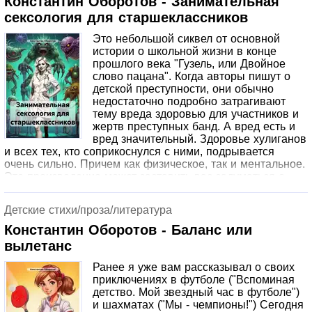
Константин Оборотов - Занимательная
заключительной главе я позволяю себе немного
сексология для старшеклассников
пофантазировать и представить, как будут "работать"
жулики и мошенники в ближайшем будущем, в 2044 году
Это небольшой сиквел от основной
и далее. Таким образом, я надеюсь, что этот опус будет
истории о школьной жизни в конце
полезен не только для сегодняшнего читателя, но и для
прошлого века "Гузель, или Двойное
будущих поколений. Приятного чтения! И не попадайтесь
слово пацана". Когда авторы пишут о
в лапы мошенников!
детской преступности, они обычно
недостаточно подробно затрагивают
тему вреда здоровью для участников и
жертв преступных банд. А вред есть и
вред значительный. Здоровье хулиганов
и всех тех, кто соприкоснулся с ними, подрывается
очень сильно. Причем как физическое, так и ментальное.
Это произведение может заставить вас задуматься о
своем здоровье и о здоровье ваших детей. Написано
оно в легком юмористическом стиле, но темы затронуты
Детские стихи/проза/литература
очень серьезные. Берегите здоровье смолоду! Если уж
не получилось с детства.
Константин Оборотов - Баланс или
вылетанс
Ранее я уже вам рассказывал о своих
приключениях в футболе ("Вспоминая
детство. Мой звездный час в футболе")
и шахматах ("Мы - чемпионы!") Сегодня