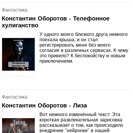
заслон можно лишь силой воображения, и не у каждого
это получится. Тем не менее, не хотелось бы, чтобы эта
Фантастика
странная планета сама себя уничтожила. Поэтому наши
герои обсуждают новые способы ведения современной
Константин Оборотов - Телефонное
войны, с помощью которых можно избежать тотальной
хулиганство
ядерной катастрофы и одновременно нанести врагам
точечные болезненные удары. Боевые комары —
У одного моего близкого друга немного
разведчики, другие насекомые и животные, робот Надя,
поехала крыша, и он стал
точная копия человеческой девочки — это лишь краткий
регистрировать меня без моего
список новейших изобретений компании АО «Заслон»,
согласия в различных сервисах. К чему
находящихся на стадии бета-теста.
это привело? К беспокойству и новым
приключениям.
Фантастика
Константин Оборотов - Лиза
Вот немного изменённый текст: Эта
короткая развлекательная зарисовка
рассказывает о том, как происходило
внедрение "нейронки" в нашей