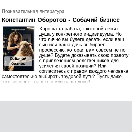
неуместными. Главное, тренировка. Понемногу, ваши
советы будут становиться все лучше и точнее,
Познавательная литература
постепенно вы станете настоящим профессиональным
советчиком.
Константин Оборотов - Собачий бизнес
Хороша та работа, к которой лежит
душа у конкретного индивидуума. Но
что лично вы будете делать, если ваш
сын или ваша дочь выбирает
профессию, которая вам совсем не по
душе? Будете доказывать свою правоту
с привлечением родственников для
усиления своей позиции? Или
согласитесь с правом каждого человека
самостоятельно выбирать трудовой путь? Пусть даже
этот человек - ваш сын или ваша дочь?