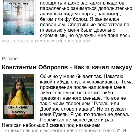
поощрять и даже заставлять кадетов
параллельно заниматься дополнительно
активным видом спорта, например,
бегом или футболом. Я занимался
плаваньем. Спортивные показатели по
плаванью у меня были довольно
скромными, но однажды мне пришлось
участвовать в местных соревнованиях.
Разное
Константин Оборотов - Как я качал макуху
Обычно у меня бывает так. Накатаю
какой-нибудь опус и успокаиваюсь. Тема
произведения после написания меня
либо совсем не беспокоит, либо
тревожит намного меньше. Но все не
так с моим творением "Гузель, или
Двойное слово пацана". Не отпускает
меня Гузель! Я уж что только не делал.
Перечитал не менее десяти раз.
Написал небольшой сиквел под названием
"Занимательная сексология для старшеклассников". И