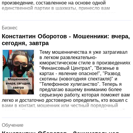
произведение, составленное на основе одной
единственной партии в шахматы, принесло вам
максимальное удовольствие и пользу, советую для
разогрева вашего шахматного таланта прочитать мою
книжку "Шахматы, самоучитель для новичков". Да, она
Бизнес
тоже есть здесь, на этом книжном портале. Хорошо
освоив теорию, можно будет уверенно перейти к
Константин Оборотов - Мошенники: вчера,
изучению практических примеров. Один из которых в
сегодня, завтра
этом опусе.
Тему мошенничества я уже затрагивал
в легком развлекательно-
юмористическом стиле в произведениях
"Финансовый Централ", "Везенье в
картах - явление опасное!", "Развод
скотины (новогодняя спектакля)" и
"Телефонное хулиганство". Теперь я
предлагаю вашему вниманию более
серьезную работу, которая поможет вам
легко и достаточно достоверно определить, кто вошел с
вами в контакт, мошенник или честный порядочный
человек. Произведение состоит из трех глав. В первой
мы заглянем назад, в недалекое прошлое, примерно в
год 2004 и чуть раньше этого года. Во второй, основной
Обучение
главе этого произведения опишем ситуацию, которая
сложилась в текущем, 2024 году. В третьей