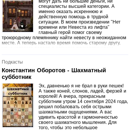
могут дать ни большие деньги, ни
специалисты высшей категории. А
именно оказать искреннюю и
действенную помощь в трудной
ситуации. В моем произведении "Нет
времени или Невеста из лифта"
главный герой помог своему
троюродному племяннику найти невесту в неожиданном
месте. А теперь настало время помочь старому другу,
жена которого попала в сложную психологическую
ситуацию по причине своей крайней впечатлительности.
Если вам нравится классическая вечная шекспировская
Подкасты
тема "Роман и Юлия" ("Ромео и Джульетта") конца XVI
века, то вам наверняка должна понравиться и новая
Константин Оборотов - Шахматный
современная вариация на эту тему образца 2024 года.
субботник
Эх, давненько я не брал в руки пешек!
А также коней, слонов, ладей, ферзей и
королей! А вчера, прекрасным
субботним утром 14 сентября 2024 года,
решил побаловать себя острыми
шахматными ощущениями. А вас
удивить красотой и гармоничностью
своего шахматного мышления. Для
того, чтобы это небольшое