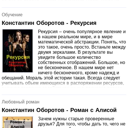
во сне ее просил. Ничего не помогает. Гузель никак не
хочет меня отпускать. Потому решил написать вот этот
спин-офф. Вдруг, поможет? Вы, наверняка, не знаете,
Обучение
что такое "качать макуху". Это выражение используется
крайне редко, я и сам толком не знаю точного смысла.
Константин Оборотов - Рекурсия
Из контекста событий тех прошедших дней, могу
Рекурсия – очень популярное явление и
предположить, что имеется в виду "наглое
в нашем реальном мире, и в мире
проникновение на чужую территорию с целью унижения
математической абстракции. Понять, что
местного населения". Но это неточно.
это такое, очень просто. Встаньте между
двумя зеркалами. В результате вы
увидите большое количество
собственных отображений. Большое, но
не бесконечное. В нашем мире нет
ничего бесконечного, кроме надежд и
обещаний. Мораль этой истории такая. Всегда следует
учитывать объем имеющихся в распоряжении ресурсов,
включая терпение задействованных в процессе персон.
Любовный роман
Константин Оборотов - Роман с Алисой
Зачем нужны старые проверенные
друзья? Для того, чтобы дать то, чего не