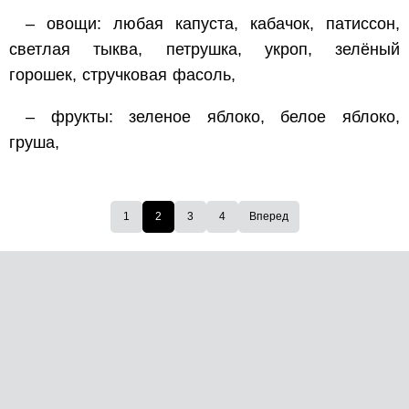
– овощи: любая капуста, кабачок, патиссон,
светлая тыква, петрушка, укроп, зелёный
горошек, стручковая фасоль,
– фрукты: зеленое яблоко, белое яблоко,
груша,
1
2
3
4
Вперед