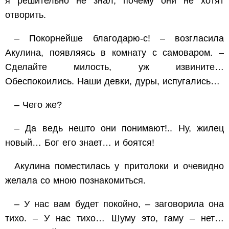
я решительно не знал, почему
они
не хотят
отворить.
– Покорнейше благодарю-с! – возгласила
Акулина, появляясь в комнату с самоваром. –
Сделайте милость, уж извините…
Обеспокоились. Наши девки, дуры, испугались…
– Чего же?
– Да ведь нешто они понимают!.. Ну, жилец
новый… Бог его знает… и боятся!
Акулина поместилась у притолоки и очевидно
желала со мною познакомиться.
– У нас вам будет покойно, – заговорила она
тихо. – У нас тихо… Шуму это, гаму – нет…