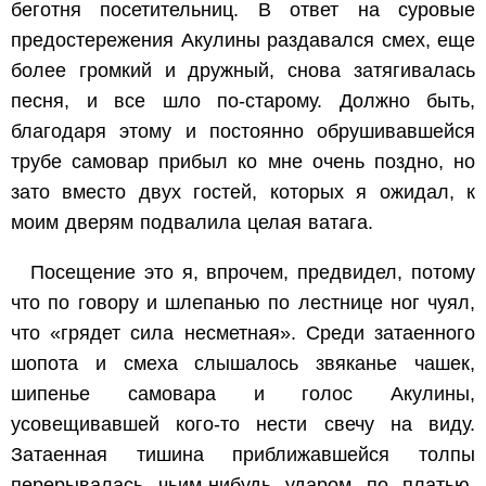
беготня посетительниц. В ответ на суровые
предостережения Акулины раздавался смех, еще
более громкий и дружный, снова затягивалась
песня, и все шло по-старому. Должно быть,
благодаря этому и постоянно обрушивавшейся
трубе самовар прибыл ко мне очень поздно, но
зато вместо двух гостей, которых я ожидал, к
моим дверям подвалила целая ватага.
Посещение это я, впрочем, предвидел, потому
что по говору и шлепанью по лестнице ног чуял,
что «грядет сила несметная». Среди затаенного
шопота и смеха слышалось звяканье чашек,
шипенье самовара и голос Акулины,
усовещивавшей кого-то нести свечу на виду.
Затаенная тишина приближавшейся толпы
перерывалась чьим-нибудь ударом по платью,