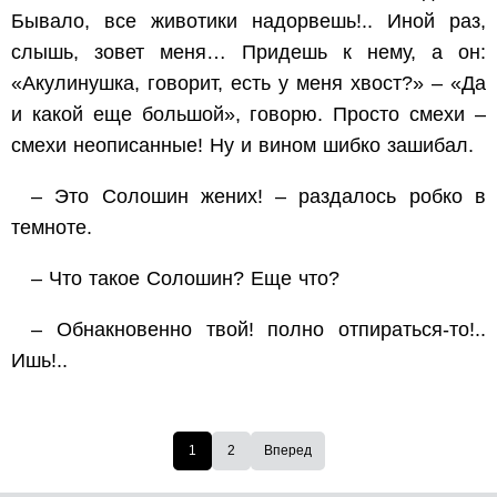
Бывало, все животики надорвешь!.. Иной раз,
слышь, зовет меня… Придешь к нему, а он:
«Акулинушка, говорит, есть у меня хвост?» – «Да
и какой еще большой», говорю. Просто смехи –
смехи неописанные! Ну и вином шибко зашибал.
– Это Солошин жених! – раздалось робко в
темноте.
– Что такое Солошин? Еще что?
– Обнакновенно твой! полно отпираться-то!..
Ишь!..
1
2
Вперед