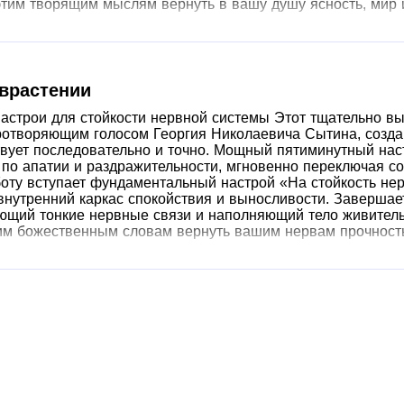
этим творящим мыслям вернуть в вашу душу ясность, мир 
еврастении
астрои для стойкости нервной системы Этот тщательно вы
отворяющим голосом Георгия Николаевича Сытина, создан
вует последовательно и точно. Мощный пятиминутный нас
 по апатии и раздражительности, мгновенно переключая с
оту вступает фундаментальный настрой «На стойкость нер
нутренний каркас спокойствия и выносливости. Завершае
ующий тонкие нервные связи и наполняющий тело живитель
им божественным словам вернуть вашим нервам прочность