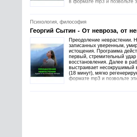
в формате mp3 и позвольте 
Психология, философия
Георгий Сытин - От невроза, от н
Преодоление неврастении. Н
записанных уверенным, умир
истощения. Программа дейст
первый, стремительный удар
восстановления. Далее в раб
выстраивает несокрушимый в
(18 минут), мягко регенерир
формате mp3 и позвольте эт