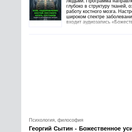
людьми. Программа направле
глубоко в структуру тканей,
работу костного мозга. Наст
широком спектре заболеваний
входит аудиозапись «Божеств
Психология, философия
Георгий Сытин - Божественное ус