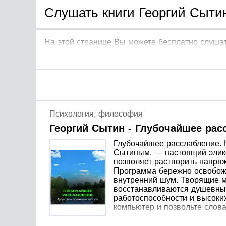
Слушать книги Георгий Сытин
На этой странице Вы можете бесплатно слушат
Психология, философия
Георгий Сытин - Глубочайшее рас
Глубочайшее расслабление. 
Сытиным, — настоящий эликси
позволяет растворить напря
Программа бережно освобожд
внутренний шум. Творящие м
восстанавливаются душевные
работоспособности и высоких
компьютер и позвольте слов