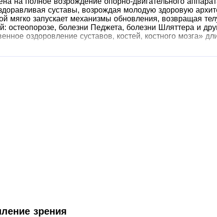
на на полное возрождение опорно-двигательного аппара
 оздоравливая суставы, возрождая молодую здоровую архи
рой мягко запускает механизмы обновления, возвращая телу
: остеопорозе, болезни Педжета, болезни Шляттера и дру
енное оздоровление суставов, костей, костного мозга» дли
иление зрения