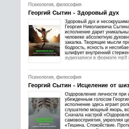
Психология, философия
Георгий Сытин - Здоровый дух
Здоровый дух и несокрушима
Георгия Николаевича Сытина,
исполнение дарит уникальны
человеке абсолютную духовну
закалка. Творящие мысли про
бодрость, ясность и несгиба
шлифует внутренний стержен
аудиозаписи в формате mp3 
Психология, философия
Георгий Сытин - Исцеление от ш
Оздоровление личности при 
убежденным голосом Георгия
исполнение здесь играет рол
слушателю мощный якорь, во
Сначала настрой «Оздоровле
самовосприятия, укрепляя це
«Тишина. Спокойствие. Прот