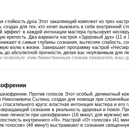
я стойкость духа Этот закаляющий комплект из трех наст
 создан для тех, кто хочет выковать в себе внутренний ст
й эффект: в каждой интонации мастера пульсирует несок
ю крепость. Два варианта настроя «Здоровый дух» (11 и 
никают в самые глубины сознания, вытесняя слабость, со
емую волю к жизни. Завершает программу настрой «Несокру
ь до абсолютной прочности, делая вас неуязвимым для лю
и позвольте этим божественным словам превратить ваш ду
изофрении
шизофрении. Против голосов Этот особый, деликатный ком
 Николаевича Сытина, создан для помощи при сложнейших
ь спасательного круга: властная интонация мастера и его 
звращающий сознание в реальность здоровья и покоя. Пр
ние личности при шизофрении» (16 минут, для мужчин) мяг
лостность внутреннего «Я». Настрой «От голосов» (41 ми
ив голосов» (48 минут) выстраивают в сознании священну