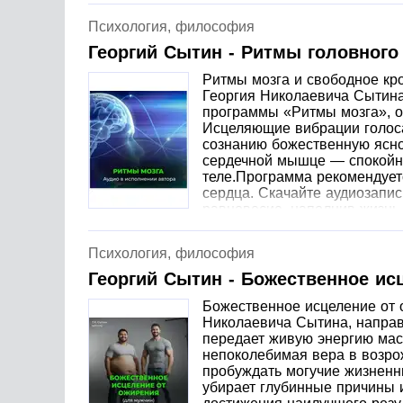
Психология, философия
Георгий Сытин - Ритмы головного
Ритмы мозга и свободное кр
Георгия Николаевича Сытина
программы «Ритмы мозга», от
Исцеляющие вибрации голоса
сознанию божественную яснос
сердечной мышце — спокойну
теле.Программа рекомендует
сердца. Скачайте аудиозапис
равновесие, наполнив жизнь 
Психология, философия
Георгий Сытин - Божественное ис
Божественное исцеление от 
Николаевича Сытина, направ
передает живую энергию мас
непоколебимая вера в возро
пробуждать могучие жизненн
убирает глубинные причины 