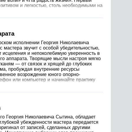
ние воли» и «На радость жизни». Первый
зитивом и легкостью, столь необходимыми на
арата
рском исполнении Георгия Николаевича
с мастера звучит с особой убедительностью,
т исцеления и непоколебимую уверенность в
го аппарата. Творящие мысли настроя мягко
тканям — от связок и хрящей до глубоких
зма, пробуждая внутренние ресурсы
венное возрождение юного опорно-
ефон или компьютер и начинайте практику
в
ого Георгия Николаевича Сытина, обладает
 глубокой убежденности мастера передается
оригинал от записей, сделанных другими