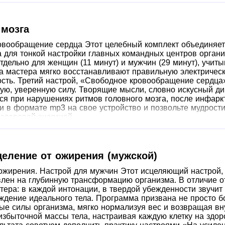
 мозга
овообращение сердца Этот целебный комплект объединяет
 для тонкой настройки главных командных центров органи
дельно для женщин (11 минут) и мужчин (29 минут), учиты
 мастера мягко восстанавливают правильную электрическ
ть. Третий настрой, «Свободное кровообращение сердца» (
ю, уверенную силу. Творящие мысли, словно искусный д
ся при нарушениях ритмов головного мозга, после инфарк
и в формате mp3 на свое устройство и позвольте мудрост
здоровой энергией.
целение от ожирения (мужской)
ожирения. Настрой для мужчин Этот исцеляющий настрой,
лен на глубинную трансформацию организма. В отличие от
тера: в каждой интонации, в твердой убежденности звучи
ждение идеального тела. Программа призвана не просто б
ые силы организма, мягко нормализуя вес и возвращая в
избыточной массы тела, настраивая каждую клетку на здо