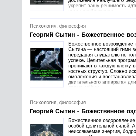
достижения наилучшего резу
укрепит вашу решимость идт
пути преображения.
Психология, философия
Георгий Сытин - Божественное во
Божественное возрождение ю
Сытина — настоящий гимн воз
передавая слушателю не тол
успехе. Целительная програ
проникают в каждую клетку, 
костных структур. Словно ис
омоложения и восстанавлива
двигательного аппарата» дл
прямо сейчас.
Психология, философия
Георгий Сытин - Божественное озд
Божественное оздоровление 
особой целительной силой. А
неиссякаемая энергия, бодро