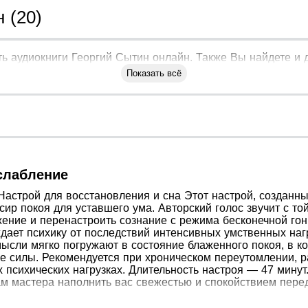
 (20)
ь аудиокниги Георгий Сытин онлайн. Также Вы найдете и д
Показать всё
слабление
Настрой для восстановления и сна Этот настрой, созданн
р покоя для уставшего ума. Авторский голос звучит с то
жение и перенастроить сознание с режима бесконечной гон
ает психику от последствий интенсивных умственных нагру
ысли мягко погружают в состояние блаженного покоя, в ко
 силы. Рекомендуется при хроническом переутомлении, р
 психических нагрузках. Длительность настроя — 47 минут
ам мастера наполнить вас свежестью и спокойствием перед