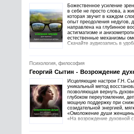
Божественное усиление зрен
в себе не просто слова, а ж
которая звучит в каждом сло
опыт преодоления недугов, 
направлена на глубинное вос
астигматизме и анизометропи
естественные механизмы омо
Скачайте аудиозапись в удо
Психология, философия
Георгий Сытин - Возрождение ду
Исцеляющие настрои Г.Н. Сы
уникальный метод восстанов
позволяющая вернуть духовн
глубоком переутомлении, деп
мощную поддержку при сниже
созидательной энергией, мяг
«Омоложение души женщины» 
«На возрождение духовной с