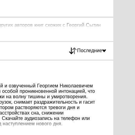
ругих авторов книг схожих с Георгий Сытин
Последние
ый и озвученный Георгием Николаевичем
й особой проникновенной интонацией, что
ки на волну тишины и умиротворения.
зок, снимает раздражительность и гасит
тором растворяются тревоги дня и
асстройствах сна, снижении
. Скачайте аудиозапись на телефон или
 наступлением нового дня.