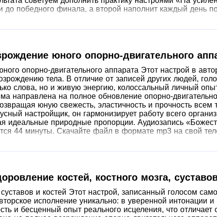
льтата советуем дополнить практику настроями «На усиле
и до победного финала, а второй наполнит каждый день по
зрождение юного опорно-двигательного апп
ного опорно-двигательного аппарата Этот настрой в авто
рождению тела. В отличие от записей других людей, голо
ько слова, но и живую энергию, колоссальный личный опы
мма направлена на полное обновление опорно-двигательно
возвращая юную свежесть, эластичность и прочность всем 
кусный настройщик, он гармонизирует работу всего органи
я идеальные природные пропорции. Аудиозапись «Божест
ится 44 минуты. Скачайте файл в формате mp3 на свой тел
оровление костей, костного мозга, суставо
суставов и костей Этот настрой, записанный голосом сам
вторское исполнение уникально: в уверенной интонации и
сть и бесценный опыт реального исцеления, что отличает 