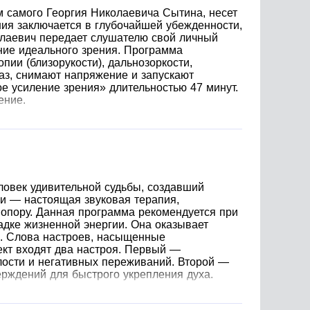
м самого Георгия Николаевича Сытина, несет
ния заключается в глубочайшей убежденности,
колаевич передает слушателю свой личный
ние идеального зрения. Программа
ии (близорукости), дальнозоркости,
аз, снимают напряжение и запускают
е усиление зрения» длительностью 47 минут.
ение.
ловек удивительной судьбы, создавший
и — настоящая звуковая терапия,
опору. Данная программа рекомендуется при
адке жизненной энергии. Она оказывает
и. Слова настроев, насыщенные
ект входят два настроя. Первый —
ости и негативных переживаний. Второй —
рждений для быстрого укрепления духа.