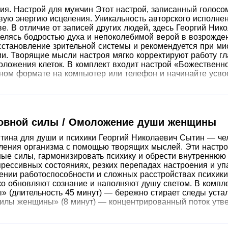
ия. Настрой для мужчин Этот настрой, записанный голосо
ивую энергию исцеления. Уникальность авторского исполне
ве. В отличие от записей других людей, здесь Георгий Ни
делясь бодростью духа и непоколебимой верой в возрожде
становление зрительной системы и рекомендуется при миоп
и. Творящие мысли настроя мягко корректируют работу гл
ложения клеток. В комплект входит настрой «Божественно
бном формате на компьютер или телефон и начинайте усво
ховной силы / Омоложение души женщины
тина для души и психики Георгий Николаевич Сытин — че
ления организма с помощью творящих мыслей. Эти настро
ые силы, гармонизировать психику и обрести внутреннюю 
рессивных состояниях, резких перепадах настроения и уп
нии работоспособности и сложных расстройствах психик
ко обновляют сознание и наполняют душу светом. В компл
(длительность 45 минут) — бережно стирает следы устал
илы женщины» (8 минут) — концентрированный поток утве