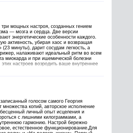
 три мощных настроя, созданных гением
зма — мозга и сердца. Две версии
вают энергетические особенности каждого.
ую активность, убирая хаос и возвращая
23 минуты), дарит сосудам легкость, а
ирижер, налаживают идеальный ритм во всем
та миокарда и при ишемической болезни
и этих настроев возродить ваше внутреннее
 записанный голосом самого Георгия
 множества копий, авторское исполнение
т бесценный личный опыт исцеления и
ороться с лишними килограммами, а
нутреннюю гармонию. Настрой бережно
ровое, естественное функционирование.Для