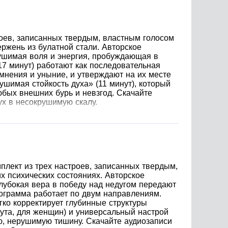
роев, записанных твердым, властным голосом
ержень из булатной стали. Авторское
рушимая воля и энергия, пробуждающая в
17 минут) работают как последовательная
мнения и уныние, и утверждают на их месте
шимая стойкость духа» (11 минут), который
бых внешних бурь и невзгод. Скачайте
х в несокрушимую скалу.
плект из трех настроев, записанных твердым,
 психических состояниях. Авторское
глубокая вера в победу над недугом передают
ограмма работает по двум направлениям.
ко корректирует глубинные структуры
нута, для женщин) и универсальный настрой
ю, нерушимую тишину. Скачайте аудиозаписи