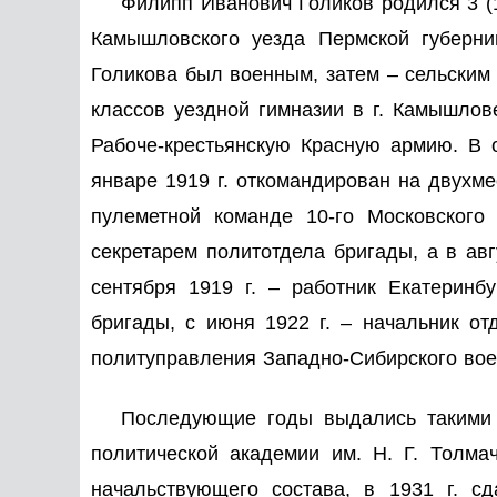
Филипп Иванович Голиков родился 3 (1
Камышловского уезда Пермской губерни
Голикова был военным, затем – сельским 
классов уездной гимназии в г. Камышлове
Рабоче-крестьянскую Красную армию. В о
январе 1919 г. откомандирован на двухме
пулеметной команде 10-го Московского
секретарем политотдела бригады, а в авг
сентября 1919 г. – работник Екатеринбу
бригады, с июня 1922 г. – начальник от
политуправления Западно-Сибирского воен
Последующие годы выдались такими 
политической академии им. Н. Г. Толма
начальствующего состава, в 1931 г. с