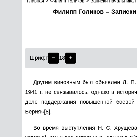
Главная
Филипп Голиков
Записки начальника 
Филипп Голиков – Записки 
Шрифт
−
18
+
Другим виновным был объявлен Л. П.
1941 г. не связывалось, однако в истори
деле поддержания повышенной боевой г
Берия»
[8]
.
Во время выступления Н. С. Хрущева 