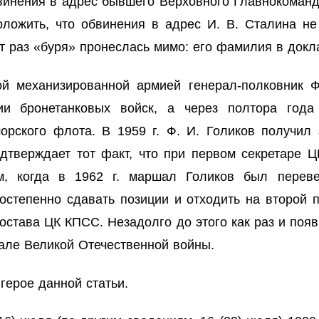
бвинения в адрес бывшего Верховного Главнокоманд
оложить, что обвинения в адрес И. В. Сталина не
от раз «буря» пронеслась мимо: его фамилия в докл
ой механизированной армией генерал-полковник 
ии бронетанковых войск, а через полтора года 
рского флота. В 1959 г. Ф. И. Голиков получил 
дтверждает тот факт, что при первом секретаре Ц
м, когда в 1962 г. маршал Голиков был переве
степенно сдавать позиции и отходить на второй п
состава ЦК КПСС. Незадолго до этого как раз и поя
але Великой Отечественной войны.
герое данной статьи.