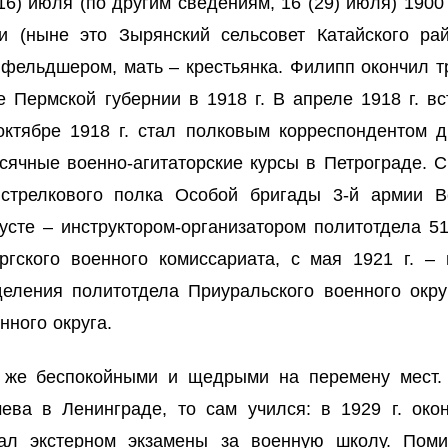
6) июля (по другим сведениям, 16 (29) июля) 1900
и (ныне это Зырянский сельсовет Катайского рай
фельдшером, мать – крестьянка. Филипп окончил тр
 Пермской губернии в 1918 г. В апреле 1918 г. вс
ктябре 1918 г. стал полковым корреспондентом д
сячные военно-агитаторские курсы в Петрограде. С
 стрелкового полка Особой бригады 3-й армии В
усте – инструктором-организатором политотдела 5
ргского военного комиссариата, с мая 1921 г. –
деления политотдела Приуральского военного округ
ного округа.
же беспокойными и щедрыми на перемену мест. 
чева в Ленинграде, то сам учился: в 1929 г. ок
дал экстерном экзамены за военную школу. Поми