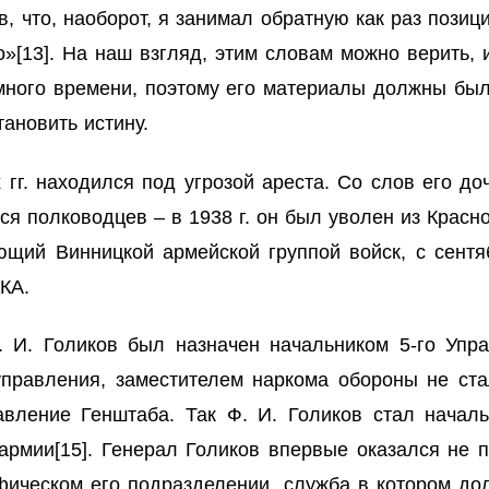
в, что, наоборот, я занимал обратную как раз пози
о»
[13]
. На наш взгляд, этим словам можно верить, 
 много времени, поэтому его материалы должны бы
тановить истину.
х гг. находился под угрозой ареста. Со слов его 
я полководцев – в 1938 г. он был уволен из Красн
ющий Винницкой армейской группой войск, с сентя
КА.
. И. Голиков был назначен начальником 5-го Упр
управления, заместителем наркома обороны не ста
вление Генштаба. Так Ф. И. Голиков стал начал
 армии
[15]
. Генерал Голиков впервые оказался не 
фическом его подразделении, служба в котором д