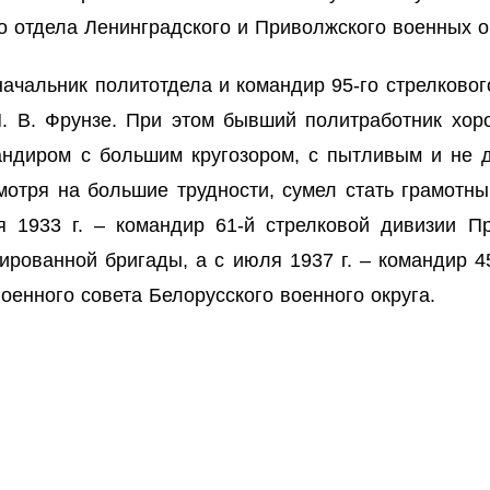
о отдела Ленинградского и Приволжского военных о
начальник политотдела и командир 95-го стрелкового
. В. Фрунзе. При этом бывший политработник хоро
андиром с большим кругозором, с пытливым и не
смотря на большие трудности, сумел стать грамотн
я 1933 г. – командир 61-й стрелковой дивизии П
зированной бригады, а с июля 1937 г. – командир 4
военного совета Белорусского военного округа.