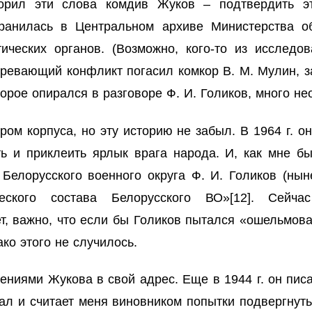
ворил эти слова комдив Жуков – подтвердить э
хранилась в Центральном архиве Министерства 
ических органов. (Возможно, кого-то из исследов
зревающий конфликт погасил комкор В. М. Мулин, з
торое опирался в разговоре Ф. И. Голиков, много не
ом корпуса, но эту историю не забыл. В 1964 г. он
ь и приклеить ярлык врага народа. И, как мне б
 Белорусского военного округа Ф. И. Голиков (ны
ческого состава Белорусского ВО»
[12]
. Сейча
, важно, что если бы Голиков пытался «ошельмова
ко этого не случилось.
ениями Жукова в свой адрес. Еще в 1944 г. он писа
л и считает меня виновником попытки подвергнуть