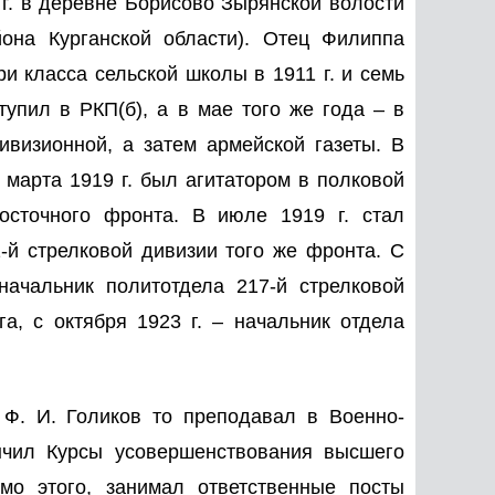
 г. в деревне Борисово Зырянской волости
она Курганской области). Отец Филиппа
и класса сельской школы в 1911 г. и семь
тупил в РКП(б), а в мае того же года – в
ивизионной, а затем армейской газеты. В
 марта 1919 г. был агитатором в полковой
осточного фронта. В июле 1919 г. стал
1-й стрелковой дивизии того же фронта. С
 начальник политотдела 217-й стрелковой
а, с октября 1923 г. – начальник отдела
Ф. И. Голиков то преподавал в Военно-
ончил Курсы усовершенствования высшего
мо этого, занимал ответственные посты