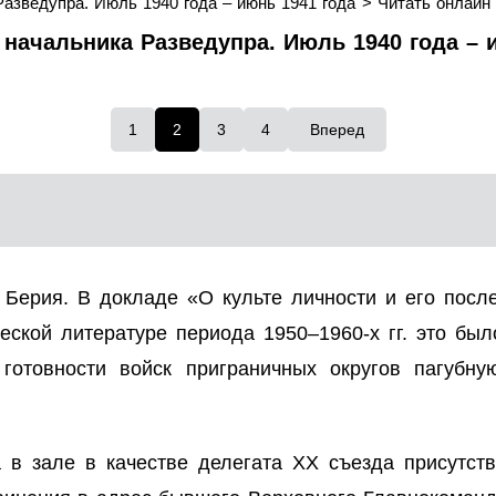
Разведупра. Июль 1940 года – июнь 1941 года
Читать онлайн
начальника Разведупра. Июль 1940 года – и
1
2
3
4
Вперед
 Берия. В докладе «О культе личности и его посл
ческой литературе периода 1950–1960-х гг. это бы
отовности войск приграничных округов пагубну
в зале в качестве делегата XX съезда присутств