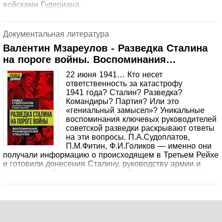
войсками Гудериана.
Документальная литература
Валентин Мзареулов - Разведка Сталина
на пороге войны. Воспоминания
руководителей спецслужб
22 июня 1941… Кто несет
ответственность за катастрофу
1941 года? Сталин? Разведка?
Командиры? Партия? Или это
«гениальный замысел»? Уникальные
воспоминания ключевых руководителей
советской разведки раскрывают ответы
на эти вопросы. П.А.Судоплатов,
П.М.Фитин, Ф.И.Голиков — именно они
получали информацию о происходящем в Третьем Рейхе
и готовили донесения Сталину, руководству армии и
государства. Книга поможет разобраться в том, верить
ли этим признаниям и кто именно был обманут
или обманул.