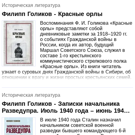
Историческая литература
Филипп Голиков - Красные орлы
Воспоминания Ф. И. Голикова «Красные
орлы» представляют собой
дневниковые заметки за 1918–1920 гг.
о событиях Гражданской войны в
России, когда их автор, будущий
Маршал Советского Союза, служил в
составе 1-го крестьянского
коммунистического стрелкового полка
«Красные орлы». Из книги читатель
узнает о суровых днях Гражданской войны в Сибири, об
отношении к врагу и жизни простых крестьянских семей.
Историческая литература
Филипп Голиков - Записки начальника
Разведупра. Июль 1940 года – июнь 1941
года
В июле 1940 года Сталин назначил
начальником советской военной
разведки бывшего командующего 6-й