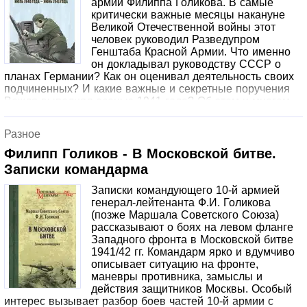
армии Филиппа Голикова. В самые
критически важные месяцы накануне
Великой Отечественной войны этот
человек руководил Разведупром
Генштаба Красной Армии. Что именно
он докладывал руководству СССР о
планах Германии? Как он оценивал деятельность своих
подчиненных? И какие важные и секретные поручения
Вождя выполнял осенью 1941 года? Об этом и многом
другом Филипп Голиков рассказал в своих «записках»,
которые много лет хранились в спецхране.
Разное
Филипп Голиков - В Московской битве.
Записки командарма
Записки командующего 10-й армией
генерал-лейтенанта Ф.И. Голикова
(позже Маршала Советского Союза)
рассказывают о боях на левом фланге
Западного фронта в Московской битве
1941/42 гг. Командарм ярко и вдумчиво
описывает ситуацию на фронте,
маневры противника, замыслы и
действия защитников Москвы. Особый
интерес вызывает разбор боев частей 10-й армии с