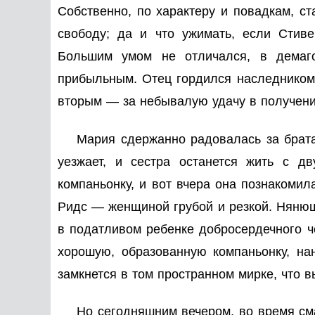
Собственно, по характеру и повадкам, с
свободу; да и что ужимать, если Стиве
Большим умом не отличался, в демаго
прибыльным. Отец гордился наследником,
вторым — за небывалую удачу в получени
Мария сдержанно радовалась за брата
уезжает, и сестра останется жить с 
компаньонку, и вот вчера она познакомил
Ридс — женщиной грубой и резкой. Нянюш
в податливом ребенке добросердечного ч
хорошую, образованную компаньонку, на
замкнется в том пространном мирке, что 
Но сегодняшним вечером, во время см