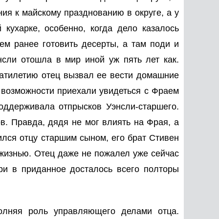
ия к майскому празднованию в округе, а у
 кухарке, особенно, когда дело казалось
м ранее готовить десерты, а там поди и
энсли отошла в мир иной уж пять лет как.
цатилетию отец вызвал ее вести домашние
о возможности приехали увидеться с Фраем
оддерживала отпрысков Уэнсли-старшего.
в. Правда, дядя не мог влиять на Фрая, а
ился отцу старшим сыном, его брат Стивен
жизнью. Отец даже не пожалел уже сейчас
ри в приданное досталось всего полторы
полняя роль управляющего делами отца.