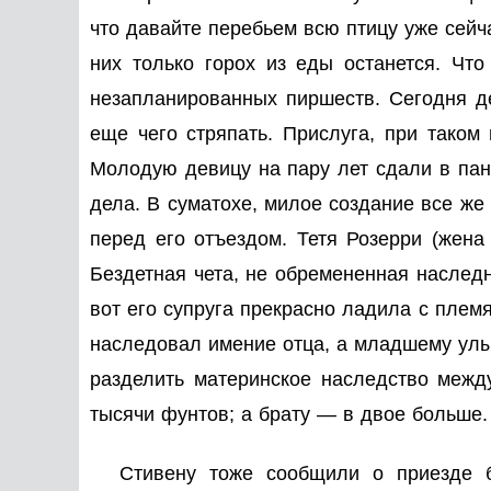
что давайте перебьем всю птицу уже сейч
них только горох из еды останется. Что
незапланированных пиршеств. Сегодня д
еще чего стряпать. Прислуга, при таком 
Молодую девицу на пару лет сдали в пан
дела. В суматохе, милое создание все же
перед его отъездом. Тетя Розерри (жен
Бездетная чета, не обремененная наследн
вот его супруга прекрасно ладила с плем
наследовал имение отца, а младшему улы
разделить материнское наследство межд
тысячи фунтов; а брату — в двое больше.
Стивену тоже сообщили о приезде б