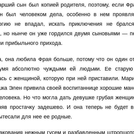
тарший сын был копией родителя, поэтому, если Фр
н был человеком дела, особенно в нем проявлял
гию не впадал, искать приключения не брался
 но нынче он уже гордился двумя сыновьями — пе
и прибыльного прихода.
, она любила Фрая больше, потому что он один от
двумя абсолютно чуждыми ей людьми. Ее стару
ась с женщиной, которую при ней приставили. Мар
ка Элен привила своей воспитаннице хорошие мане
еловека. Но что могла дать девушке грубая женщи
няв простачку задешево. И она теперь не будет в
вытесали для нее ее родные.
акования нежным гусем и разбавленным штропшотом