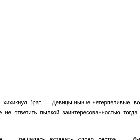
— хихикнул брат. — Девицы нынче нетерпеливые, во
 не ответить пылкой заинтересованностью тогда
е, — решилась вставить слово сестра, — бы