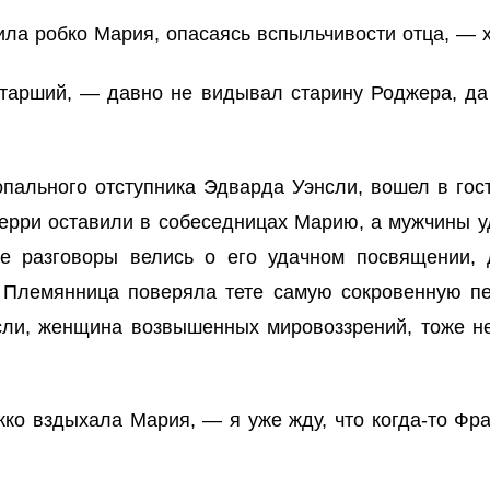
ла робко Мария, опасаясь вспыльчивости отца, — х
тарший, — давно не видывал старину Роджера, да 
пального отступника Эдварда Уэнсли, вошел в гос
зерри оставили в собеседницах Марию, а мужчины 
 разговоры велись о его удачном посвящении, 
 Племянница поверяла тете самую сокровенную п
сли, женщина возвышенных мировоззрений, тоже н
ко вздыхала Мария, — я уже жду, что когда-то Фра