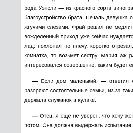
рода Уэнсли — из красного сорта виногр
благоустройство брата. Печаль девушка ос
жгучими слезами. Фрай решил не медлить
вожделенный приход уже сейчас нуждается
лад: похлопал по плечу, коротко отрезал
комнатка, то возьмет сестру. Мария аж р
интересовался совершенно, каким будет ег
— Если дом маленький, — ответил о
разоряют состоятельные семьи, из-за так
держала служанок в кулаке.
— Отец, я еще не уверен, что хочу же
потом. Она должна выдержать испытание