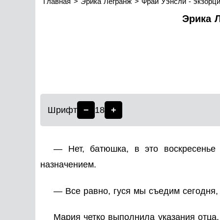
Главная
Эрика Легранж
Фрай Уэнсли - экзорци
Эрика Л
Шрифт
−
18
+
— Нет, батюшка, в это воскресенье
назначением.
— Все равно, гуся мы съедим сегодня,
Мария четко выполнила указания отца.