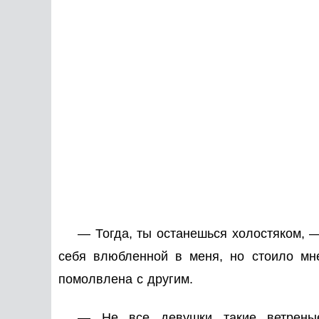
— Тогда, ты останешься холостяком, 
себя влюбленной в меня, но стоило мне
помолвлена с другим.
— Не все девушки такие ветрены