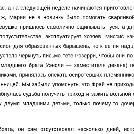
ас, а на следующей неделе начинаются приготовлен
 ж, Марии не в новинку было помогать сварливой
евушке пришлось самолично ощипывать гуся, а дне
попустительстве, эксплуатирует хозяев. Миссис У
сион для образованных барышень, но к ее пятнад
 успело черкнуть письмо тете Розерри, чтобы они п
а младшего брата Уэнсли — заместителя декана) п
иками, принялась опекать осиротевших племяннико
янницей. Мы забыли упомянуть, что Фрай не приход
бнулась судьба получить приход и зажить вольной 
у двумя младшими детьми, только почему-то доче
рата, он сам отсутствовал несколько дней, ис