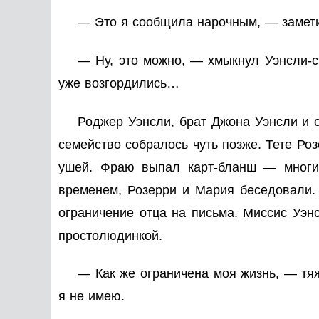
— Это я сообщила нарочным, — замети
— Ну, это можно, — хмыкнул Уэнсли-с
уже возгордились…
Роджер Уэнсли, брат Джона Уэнсли и о
семейство собралось чуть позже. Тете Ро
ушей. Фраю выпал карт-бланш — многие
временем, Розерри и Мария беседовали.
ограничение отца на письма. Миссис Уэн
простолюдинкой.
— Как же ограничена моя жизнь, — тяж
я не имею.