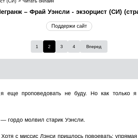
ст (СИ)
Читать онлайн
егранж – Фрай Уэнсли - экзорцист (СИ) (стр
Поддержи сайт
1
2
3
4
Вперед
 я еще проповедовать не буду. Но как только я
 — гордо молвил старик Уэнсли.
 Хотя с миссис Лэнси пришлось повоевать: упрямая