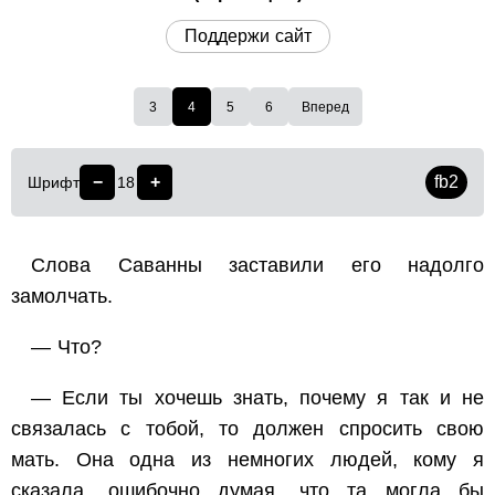
Поддержи сайт
3
4
5
6
Вперед
−
+
fb2
Шрифт
18
Слова Саванны заставили его надолго
замолчать.
— Что?
— Если ты хочешь знать, почему я так и не
связалась с тобой, то должен спросить свою
мать. Она одна из немногих людей, кому я
сказала, ошибочно думая, что та могла бы