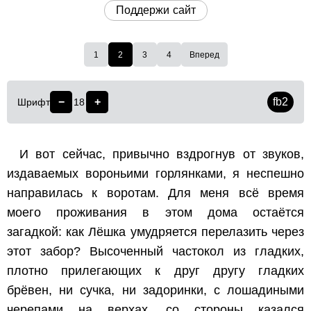
Поддержи сайт
1
2
3
4
Вперед
−
+
fb2
Шрифт
18
И вот сейчас, привычно вздрогнув от звуков,
издаваемых вороньими горлянками, я неспешно
направилась к воротам. Для меня всё время
моего проживания в этом дома остаётся
загадкой: как Лёшка умудряется перелазить через
этот забор? Высоченный частокол из гладких,
плотно прилегающих к друг другу гладких
брёвен, ни сучка, ни задоринки, с лошадиными
черепами на верхах, со стороны казался