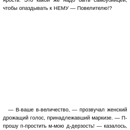
ярость. Это какой же надо быть самоубийцей,
чтобы опаздывать к НЕМУ — Повелителю!?
— В-ваше в-величество, — прозвучал женский
дрожащий голос, принадлежавший маркизе. — П-
прошу п-простить м-мою д-дерзость! — казалось,