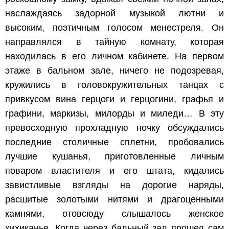
наслаждаясь задорной музыкой лютни и
высоким, поэтичным голосом менестреля. Он
направлялся в тайную комнату, которая
находилась в его личном кабинете. На первом
этаже в бальном зале, ничего не подозревая,
кружились в головокружительных танцах с
привкусом вина герцоги и герцогини, графья и
графини, маркизы, милорды и миледи… В эту
превосходную прохладную ночку обсуждались
последние столичные сплетни, пробовались
лучшие кушанья, приготовленные личным
поваром властителя и его штата, кидались
завистливые взгляды на дорогие наряды,
расшитые золотыми нитями и драгоценными
камнями, отовсюду слышалось женское
хихиканье. Когда через бальный зал прошел сам