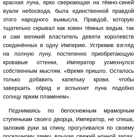
красная луна, ярко сверкающая на тёмно-синей
вуали небосвода, была единственной правдой
этого народного вымысла. Правдой, которую
тщательно скрывал как ковен тёмных ведьм, так
и сам великий властитель девяти королевств
соединённых в одну Империю. Устремив взгляд
на полную луну, постепенно приобретающую
кровавые оттенки, Император усмехнулся
собственным мыслям. «Время пришло. Осталось
только добавить капельку крови, чтобы
завершить обряд и вспыхнет луна подобно
солнцу ярким пламенем».
Поднимаясь по белоснежным мраморным
ступенькам своего дворца, Император, не спеша,
заложив руки за спину, прогуливался по своему
роскошному замку, вдыхая свежий ночной запах,