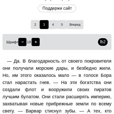
Поддержи сайт
2
3
4
5
Вперед
−
+
fb2
Шрифт
18
— Да. В благодарность от своего покровителя
они получали морские дары, и безбедно жили.
Но, им этого оказалось мало — в голосе Бора
стал нарастать гнев. — На эти богатства они
создали флот и вооружили своих пиратов
лучшим булатом. Они стали расширять империю,
захватывая новые прибрежные земли по всему
свету. — Варвар стиснул зубы. — А тех, кто