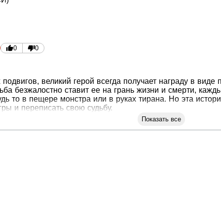
0
0
подвигов, великий герой всегда получает награду в виде 
ьба безжалостно ставит ее на грань жизни и смерти, кажд
удь то в пещере монстра или в руках тирана. Но эта исто
гры и переписать свою судьбу.
Показать все