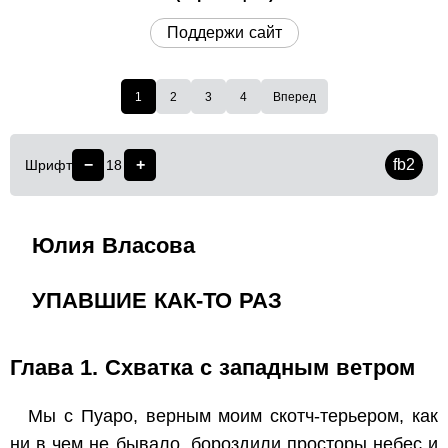
Поддержи сайт
1
2
3
4
Вперед
−
+
fb2
Шрифт
18
Юлия Власова
УПАВШИЕ КАК-ТО РАЗ
Глава 1. Схватка с западным ветром
Мы с Пуаро, верным моим скотч-терьером, как
ни в чем не бывало, бороздили просторы небес и