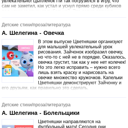
увлекательно! Цыплёнок Пи так погрузился в игру, что
сам не заметил, как устал и уснул прямо среди кубиков
под нежные звуки колыбельной. Эта серия отлично
подходит для вечернего просмотра. Рекомендация:
дайте малышу конструктор или кубики, чтобы он мог
Детские стихи/проза/литература
играть в строительство вместе с героями мультика.
А. Шелегина - Овечка
В этом выпуске Цветняшки организуют
для малышей увлекательный урок
рисования. Зайчонок изобразил овечку,
но что-то с ней не в порядке. Оказалось,
овечка грустит, так как у нее нет колечек!
Но это легко исправить – нужно всего
лишь взять краску и нарисовать на
овечке множество кружочков. Капельки
Цветняшки демонстрируют Зайчонку и
его друзьям, как правильно это сделать.
Детские стихи/проза/литература
А. Шелегина - Болельщики
Цветняшки направляются на
футбольный матч! Сегодня они