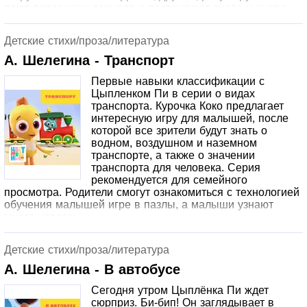
поют персонажи сериала и показывают снова и снова,
как правильно рисовать закругленные линии.
Повторяйте эти упражнения с ребенком для развития
Детские стихи/проза/литература
рисовательных навыков.
А. Шелегина - Транспорт
Первые навыки классификации с
Цыпленком Пи в серии о видах
транспорта. Курочка Коко предлагает
интересную игру для малышей, после
которой все зрители будут знать о
водном, воздушном и наземном
транспорте, а также о значении
транспорта для человека. Серия
рекомендуется для семейного
просмотра. Родители смогут ознакомиться с технологией
обучения малышей игре в пазлы, а малыши узнают
много нового.
Детские стихи/проза/литература
А. Шелегина - В автобусе
Сегодня утром Цыплёнка Пи ждет
сюрприз. Би-бип! Он заглядывает в