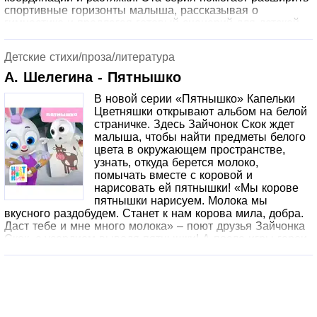
спортивные горизонты малыша, рассказывая о
гимнастике и предлагая готовый сценарий для детской
разминки в игровой форме. Кроме того, мультфильм
подсказывает родителям, как действовать, если малыш
Детские стихи/проза/литература
расстроен и не хочет играть.
А. Шелегина - Пятнышко
В новой серии «Пятнышко» Капельки
Цветняшки открывают альбом на белой
страничке. Здесь Зайчонок Скок ждет
малыша, чтобы найти предметы белого
цвета в окружающем пространстве,
узнать, откуда берется молоко,
помычать вместе с коровой и
нарисовать ей пятнышки! «Мы корове
пятнышки нарисуем. Молока мы
вкусного раздобудем. Станет к нам корова мила, добра.
Даст тебе и мне много молока» – поют друзья Зайчонка
Скок, с усердием выводя пятнышки! А после игры герои
мультфильма показывают пример малышу, убирая за
собой игрушки, и попадают в волшебный мир сказочной
колыбельной «Зимний лес».