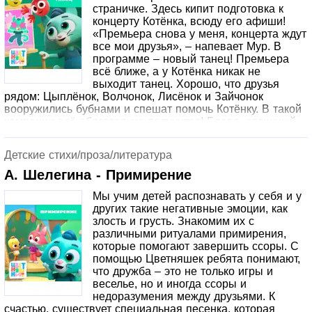
страничке. Здесь кипит подготовка к
и необходимые декорации. Будет весело!
концерту Котёнка, всюду его афиши!
«Премьера снова у меня, концерта ждут
все мои друзья», – напевает Мур. В
программе – новый танец! Премьера
всё ближе, а у Котёнка никак не
выходит танец. Хорошо, что друзья
рядом: Цыплёнок, Волчонок, Лисёнок и Зайчонок
вооружились бубнами и спешат помочь Котёнку. В такой
компании всё обязательно получится! Браво, отличный
вышел танец! Похлопаем друзьям и предложим им
подкрепиться сочными яблоками и отдохнуть. Только
Детские стихи/проза/литература
перед этим не забудем помыть ручки.
А. Шелегина - Примирение
Мы учим детей распознавать у себя и у
других такие негативные эмоции, как
злость и грусть. Знакомим их с
различными ритуалами примирения,
которые помогают завершить ссоры. С
помощью Цветняшек ребята понимают,
что дружба – это не только игры и
веселье, но и иногда ссоры и
недоразумения между друзьями. К
счастью, существует специальная песенка, которая