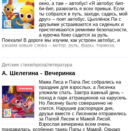
окно, а там – автобус! «Я автобус бип-
би-бип, развозить я всех привык. Если
ты собрался в путь, заходи, садись, мой
друг» – поет автобус. Цыплёнок Пи с
друзьями устраиваются на сиденьях и
пристегиваются ремнями безопасности,
а курочка Коко садится за руль.
Поехали! В дороге мы изучим, как устроен автобус, и
узнаем новые слова – мотор, руль, фары, тормоза,
щетки-дворники. Во время поездки друзья показывают
жестами, как заводится мотор, как автобус поворачивает
вправо и влево, жмут на тормоза и показывают руками,
Детские стихи/проза/литература
как движутся щетки-дворники. Предложите малышу
повторять все эти движения за героями мультика.
А. Шелегина - Вечеринка
Мама Лиса и Папа Лис собрались на
праздник для взрослых, а Лисенка
уложили спать. Завтра важный день –
поход в парк аттракционов на карусель.
Но Лисенку было совершенно не
спится. Нарушив распорядок дня,
друзья вместе с Лисенком отправились
за Папой Лисом и Мамой Лисой.
Взрослая вечеринка всем очень
понравилась, особенно танец Папы с Мамой. Однако