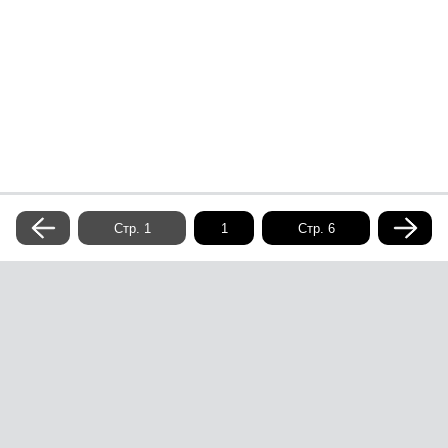
воображения и закрепление основных цветов и форм
под названием «Разноцветные стеклышки».
Стр. 1
Стр. 6