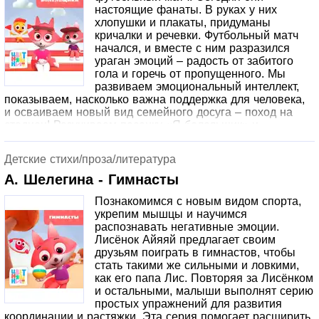
настоящие фанаты. В руках у них
хлопушки и плакаты, придуманы
кричалки и речевки. Футбольный матч
начался, и вместе с ним разразился
ураган эмоций – радость от забитого
гола и горечь от пропущенного. Мы
развиваем эмоциональный интеллект,
показываем, насколько важна поддержка для человека,
и осваиваем новый вид семейного досуга – поход на
стадион! Разучиваем песенку «Я болельщик» и
отправляемся на спортивные соревнования, чтобы
поддержать любимую команду.
Детские стихи/проза/литература
А. Шелегина - Гимнасты
Познакомимся с новым видом спорта,
укрепим мышцы и научимся
распознавать негативные эмоции.
Лисёнок Айяяй предлагает своим
друзьям поиграть в гимнастов, чтобы
стать такими же сильными и ловкими,
как его папа Лис. Повторяя за Лисёнком
и остальными, малыши выполнят серию
простых упражнений для развития
координации и растяжки. Эта серия помогает расширить