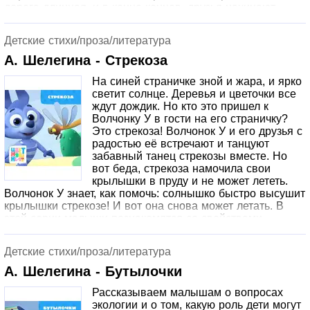
дорога длинная, и в конце концов, друзья начинают
скучать. Что же делать? Курочка Коко предлагает детям
поиграть в увлекательную игру: посмотри в окно и найди
Детские стихи/проза/литература
предметы определенной формы – сначала круглые,
потом квадратные и, наконец, треугольные.
А. Шелегина - Стрекоза
Оказывается, вокруг так много интересного! За весёлой
На синей страничке зной и жара, и ярко
игрой дорога пролетает незаметно, и приходит время
светит солнце. Деревья и цветочки все
прощаться с друзьями. Но не стоит грустить, ведь
ждут дождик. Но кто это пришел к
совсем скоро мы увидимся снова! Серия учит малышей,
Волчонку У в гости на его страничку?
как вести себя в долгом путешествии и как важно
Это стрекоза! Волчонок У и его друзья с
соблюдать правила безопасности – все герои
радостью её встречают и танцуют
пристегнуты ремнями и спокойно сидят на своих местах.
забавный танец стрекозы вместе. Но
Игра друзей помогает запомнить основные
вот беда, стрекоза намочила свои
геометрические формы и подсказывает родителям, как
крылышки в пруду и не может лететь.
развлечь детей в дороге и не только.
Волчонок У знает, как помочь: солнышко быстро высушит
крылышки стрекозе! И вот она снова может летать. В
этой серии малыши познакомятся со свойствами
предметов «мокрое-сухое», а также смогут выучить
новый красивый танец. Повторяйте вместе с детьми!
Детские стихи/проза/литература
А. Шелегина - Бутылочки
Рассказываем малышам о вопросах
экологии и о том, какую роль дети могут