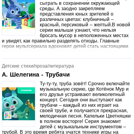
сыграть в сохранении окружающей
среды. А заодно закрепляем
представления юных зрителей о
различных цветах: клубничный –
красный, персиковый – желтый.В новой
серии малыши узнают, что нельзя
бросать мусор в неположенных местах
и увидят, как правильно разделять отходы. Главные
герои мультсериала вдохновят детей стать настоящими
друзьями планеты и на своем примере покажут, как
просто ухаживать за миром вокруг!
Детские стихи/проза/литература
А. Шелегина - Трубачи
Ту-ту-ту, труба зовёт! Срочно включайте
музыкальную серию, где Котёнок Мур и
его друзья устраивают великолепный
концерт. Сегодня они выступают как
трубачи – каждый из них играет на
своей трубе, и получается прекрасная,
мелодичная песня. Капельки Цветняшки
в полном восторге! Серия знакомит
детей с музыкальным инструментом –
трубой. В это время ребята учатся технике игры на