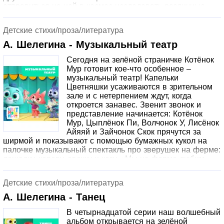
отправиться на ней в космос исследовать различные
планеты. Повторяя за героями, малыши научатся делать
аппликации из простых геометрических фигур и узнают,
Детские стихи/проза/литература
как можно перейти от творческого занятия к
увлекательной сюжетно-ролевой игре. А родителям эта
А. Шелегина - Музыкальный театр
серия подскажет хороший способ завершить детскую
Сегодня на зелёной страничке Котёнок
игру без слез и обид.
Мур готовит кое-что особенное –
музыкальный театр! Капельки
Цветняшки усаживаются в зрительном
зале и с нетерпением ждут, когда
откроется занавес. Звенит звонок и
представление начинается: Котёнок
Мур, Цыплёнок Пи, Волчонок У, Лисёнок
Айяяй и Зайчонок Скок прячутся за
ширмой и показывают с помощью бумажных кукол на
палочке музыкальный спектакль про зверушек на ферме:
лошадку, корову, овечку и козу. «Мы на ферме любим
жить, с вами мы хотим дружить!” – поют друзья. На звуки
спектакля слетаются птички, собирается полный зал
Детские стихи/проза/литература
восторженных зрителей. Эта серия знакомит детей с
таким культурным явлением как театр и правилами
А. Шелегина - Танец
поведения в нем. А еще подсказывает замечательную
В четырнадцатой серии наш волшебный
идею для творческого досуга. Предложите малышу
альбом открывается на зелёной
поиграть в театр и смастерите вместе с ним персонажей