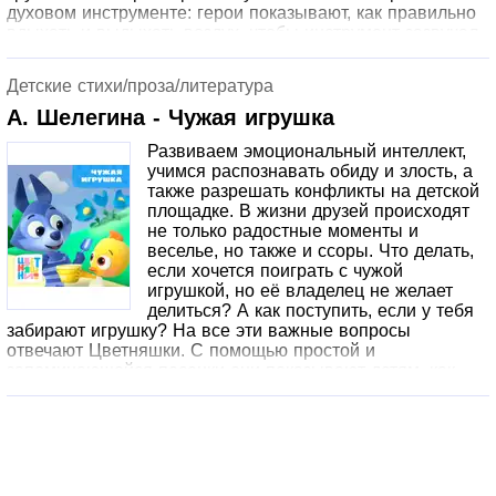
духовом инструменте: герои показывают, как правильно
вдыхать и выдыхать воздух, чтобы инструмент зазвучал.
Предложите малышу попрактиковаться с игрушечной
трубой, такая дыхательная гимнастика прекрасно
Детские стихи/проза/литература
развивает лёгкие.
А. Шелегина - Чужая игрушка
Развиваем эмоциональный интеллект,
учимся распознавать обиду и злость, а
также разрешать конфликты на детской
площадке. В жизни друзей происходят
не только радостные моменты и
веселье, но также и ссоры. Что делать,
если хочется поиграть с чужой
игрушкой, но её владелец не желает
делиться? А как поступить, если у тебя
забирают игрушку? На все эти важные вопросы
отвечают Цветняшки. С помощью простой и
запоминающейся песенки они показывают детям, как
можно вежливо попросить у друга игрушку и что делать,
если просьба игнорируется. Кроме того, серия
посвящена технике игры с песком. Цветняшки наглядно
показывают, как копать ямку, насыпать песок совком в
ведерко и строить песочную башню. А в завершение
серии малышей ждет мини-игра на развитие