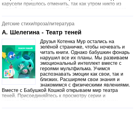
карусели пришлось отменить, так как утром никто из
друзей не смог проснуться. Серия рекомендована для
семейного просмотра. Она поможет взрослым объяснить
малышам о чувстве любви между мамой и папой
Детские стихи/проза/литература
простыми словами из песни серии «Ты и я», а детям
осознать важность соблюдения режима дня.
А. Шелегина - Театр теней
Друзья Котенка Мур остались на
зелёной страничке, чтобы ночевать и
читать книги. Однако бабушкин фонарь
нарушил все их планы. Мы развиваем
эмоциональный интеллект вместе с
героями мультфильма. Учимся
распознавать эмоции как свои, так и
близких. Расширяем свои знания и
знакомимся с физическими явлениями.
Вместе с Бабушкой Кошкой открываем мир театра
теней. Присоединяйтесь к просмотру серии и
устраивайте семейные представления перед сном.