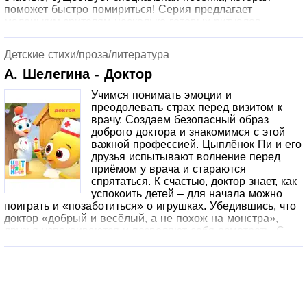
поможет быстро помириться! Серия предлагает
маленьким зрителям несколько готовых ритуалов,
которые можно разучить, повторяя за Цветняшками, и
использовать для примирения. Порепетируйте с
Детские стихи/проза/литература
малышом разные способы мириться и предлагайте
вспоминать их в конфликтных ситуациях.
А. Шелегина - Доктор
Учимся понимать эмоции и
преодолевать страх перед визитом к
врачу. Создаем безопасный образ
доброго доктора и знакомимся с этой
важной профессией. Цыплёнок Пи и его
друзья испытывают волнение перед
приёмом у врача и стараются
спрятаться. К счастью, доктор знает, как
успокоить детей – для начала можно
поиграть и «позаботиться» о игрушках. Убедившись, что
доктор «добрый и весёлый, а не похож на монстра»,
друзья успокаиваются и позволяют себя осмотреть. С
помощью забавной песенки Цветняшки наглядно
показывают детям, что доктор – это человек, который
помогает людям, заботится о них и лечит. Серия
формирует интерес к профессии медика, предлагает
идею для увлекательной игры и развивает навыки
подражания.