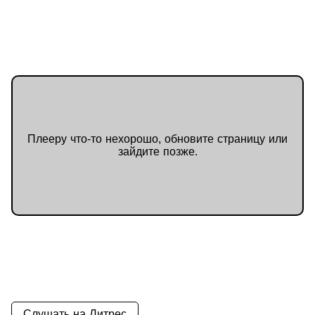
антарктическом гроте. Одна из
героинь приносит себя в жертву.
Пять лет спустя человечество
перестраивается в Содружество
Земли, где границы и войны
исчезли, а эмпатия стала основой
общества. Вера в лучшее,
подкреплённая технологией и
выбором каждого, оказывается
сильнее страха.
Плееру что-то нехорошо, обновите страницу или
зайдите позже.
Слушать на Литрес