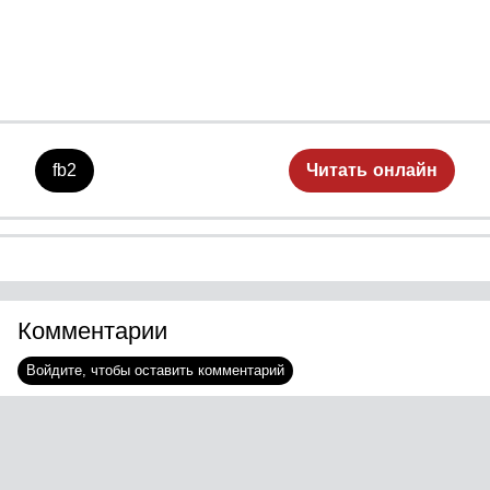
накопителем внутри. Внутри —
список из одиннадцати имён.
Люди, которые заказывают
убийства, подставляют
невиновных и управляют страной
через перепрограммированных
роботов.Его отец, бывший майор
кибербезопасности, успел научить
главному: «Доверять можно
fb2
Читать онлайн
только коду. Люди перепишут
правила под себя». Но когда отца
убивают — инсценируют
несчастный случай с дроном-
доставщиком, — Арсений
остаётся один. Один против
системы, которая сильнее, богаче
и безжалостнее.Разоблачая
Комментарии
куратора-взяточника, Арсений..
Войдите, чтобы оставить комментарий