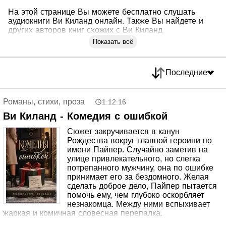
На этой странице Вы можете бесплатно слушать
аудиокниги Ви Киланд онлайн. Также Вы найдете и
других авторов книг схожих с Ви Киланд
Показать всё
Последние
Романы, стихи, проза
1:12:16
Ви Киланд - Комедия с ошибкой
Сюжет закручивается в канун
Рождества вокруг главной героини по
имени Пайпер. Случайно заметив на
улице привлекательного, но слегка
потрепанного мужчину, она по ошибке
принимает его за бездомного. Желая
сделать доброе дело, Пайпер пытается
помочь ему, чем глубоко оскорбляет
незнакомца. Между ними вспыхивает
жаркая и комичная словесная перепалка.