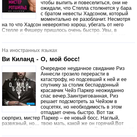
чтобы выпить и повеселиться, они не
ожидали, что Стелла столкнется у бара
с братом невесты Хадсоном, который
моментально ее разоблачит. Несмотря
на то что Хадсон невероятно хорош, убегать от него
Стелле и Фишеру пришлось очень быстро. Увы, в
спешке Стелла потеряла свой мобильный. Чтобы его
вернуть, ей придется вновь встретиться с невестой,
Хадсоном и всей их семьей. Стелла готова умереть от
На иностранных языках
стыда. А ведь это только начало!
Ви Киланд - О, мой босс!
Очередное неудачное свидание Риз
Аннесли грозило перерасти в
катастрофу, но подсевший к ней и ее
спутнику за столик беспардонный
красавчик Чейз Паркер неожиданно
спас вечер.Заинтригованная, Риз
решает подсмотреть за Чейзом в
соцсетях, но необходимость в этом
отпадает очень быстро. Вот так
сюрприз, мистер Паркер – ее новый босс. Наглый,
развязный, но… твою мать, какой же он горячий.Вот
только о любви и речи быть не может – Риз зареклась от
служебных романов, а у Чейза, как и у любого