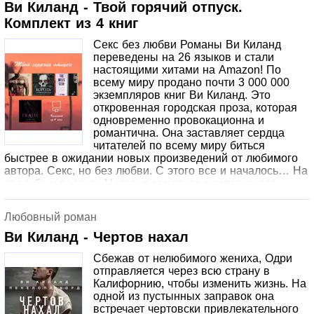
Капустюк Ю., перевод на русский язык, 2025©
Ви Киланд - Твой горячий отпуск.
Оформление.Издательство АЗБУКА®, 2025
Комплект из 4 книг
Секс без любви Романы Ви Киланд
переведены на 26 языков и стали
настоящими хитами на Amazon! По
всему миру продано почти 3 000 000
экземпляров книг Ви Киланд. Это
откровенная городская проза, которая
одновременно провокационна и
романтична. Она заставляет сердца
читателей по всему миру биться
быстрее в ожидании новых произведений от любимого
автора. Секс, но без любви. С этого все и началось… На
свадьбе у подруги Наталья заметила симпатичного
холостяка Адама и решила, что обязательно проведет с
ним вечер. Но её планы оказались под угрозой из-за
Любовный роман
ироничных комментариев Хантера, еще одного гостя,
который, похоже, решил поразвлекаться, разрушая её
Ви Киланд - Чертов нахал
романтические мечты. Хантер обладает обаянием и
Сбежав от нелюбимого жениха, Одри
остроумием, но его самоуверенность… Ох, Наталья
отправляется через всю страну в
всего лишь хотела его проучить! В итоге их знакомство
Калифорнию, чтобы изменить жизнь. На
заходит немного дальше, чем ожидалось, и это приносит
одной из пустынных заправок она
только проблемы. Потому что Наталья точно знает, что
встречает чертовски привлекательного
есть типы мужчин, которых лучше избегать. Король