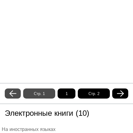
красавчика, в голове слишком много тараканов и одна-
очень-паршивая-тайна в довесок.Создана при участии
департамента Аудиокнига (АСТ)
Стр. 1
Стр. 2
Электронные книги (10)
На иностранных языках