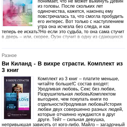
понимает, что не может выкинуть Девин
Эротика, любовь, семейные загадки и счастливый
из головы. После скольких лет
финал. Прекрасное пополнение серии.ВРАЖДА
одиночества, кажется, наконец ему
НИКОГДА НЕ БЫЛА ТАКОЙ СЕКСУАЛЬНОЙ!Вестон
повстречалась та, что смогла пробудить
Локвуд – мой враг по праву рождения.Наши деды были
его интерес. Вот только с наступлением
лучшими друзьями, но умудрились поссориться прямо на
утра она исчезла без следа, и как
свадьбе одного из них.Причиной раздора стала
теперь ее искать?Но если это судьба, то она сама стучит
женщина.С тех пор славную традицию ненавидеть
в дверь – или, скорее, Оуэн стучит в одну из сдающихся
поддерживали наши отцы. Да и бизнес, который ведут
в его доме квартир, чтобы оповестить жильцов о скором
наши семьи, делает нас естественными соперниками,
выселении за неуплату. Представьте себе его удивление,
поделившими рынок.Все становится сложнее, когда мы с
когда на пороге оказывается Девин. Прекрасная,
Разное
Вестоном получаем в наследство грандиозный отель от
восхитительная, сложная Девин с ворохом собственных
той самой роковой женщины, рассорившей наших дедов
проблем и страхов. Девин, которая отнюдь не торопится
Ви Киланд - В вихре страсти. Комплект из
на долгие годы.Что делать с наследством? И что на
сближаться. Но прежде ни одна женщина еще не
3 книг
самом деле произошло между нашими семьями в
казалась Оуэну насколько интересной, и он готов пойти
прошлом?И, главное, почему мы с Вестоном, враждуя, в
на все, чтобы добиться ее любви.
Комплект из 3 книг – платите меньше,
конечном итоге раз за разом оказываемся в одной
читайте больше!С состав входят:
постели?«Летнее предложение».Идеальный роман для
Уродливая любовь, Секс без любви,
любителей книг Аны Хуан и Т Л Свон.Романы Ви Киланд
Разрушительная любовьКомплектом
переведены на 26 языков и занимают первые строчки в
выгоднее, чем покупать книги по
рейтинге бестселлеров США, Германии, Бразилии,
отдельностиУродливая любовьИстория
Болгарии, Израиля и Венгрии. Миллионы читателей по
любви двух совершенно разных людей,
всему миру, книжные клубы, фанатские сообщества и
которые отчаянно нуждаются в друг
экранизации – все это о Ви Киланд.Парень, которого ты
друге. Тейт – сильная девушка,
не забудешь. Лето, которое изменит все.Когда хоккеист
непривыкшая зависеть от кого-либо. Майлз – загадочный