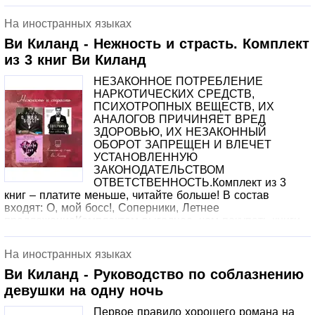
На иностранных языках
Ви Киланд - Нежность и страсть. Комплект
из 3 книг Ви Киланд
НЕЗАКОННОЕ ПОТРЕБЛЕНИЕ
НАРКОТИЧЕСКИХ СРЕДСТВ,
ПСИХОТРОПНЫХ ВЕЩЕСТВ, ИХ
АНАЛОГОВ ПРИЧИНЯЕТ ВРЕД
ЗДОРОВЬЮ, ИХ НЕЗАКОННЫЙ
ОБОРОТ ЗАПРЕЩЕН И ВЛЕЧЕТ
УСТАНОВЛЕННУЮ
ЗАКОНОДАТЕЛЬСТВОМ
ОТВЕТСТВЕННОСТЬ.Комплект из 3
книг – платите меньше, читайте больше! В состав
входят: О, мой босс!, Соперники, Летнее
предложениеКомплектом выгоднее, чем покупать книги
по отдельностиО, мой босс!, Очередное неудачное
свидание Риз Аннесли грозило перерасти в катастрофу,
На иностранных языках
но подсевший к ней и ее спутнику за столик
беспардонный красавчик Чейз Паркер неожиданно спас
Ви Киланд - Руководство по соблазнению
вечер. Заинтригованная, Риз решает подсмотреть за
девушки на одну ночь
Чейзом в соцсетях, но необходимость в этом отпадает
очень быстро. Вот так сюрприз, мистер Паркер – ее
Первое правило хорошего романа на