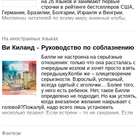
на 26 языков и занимают первые
строчки в рейтинге бестселлеров США,
Германии, Бразилии, Болгарии, Израиля и Венгрии.
Миллионы читателей по всему миру, книжные клубы,
фанатские сообщества и экранизации – все это о Ви
Киланд. Валентина Дэвис не искала любви, особенно с
мужчиной гораздо моложе себя. Но одна случайная
На иностранных языках
анкета на сайте знакомств, одно кокетливое сообщение
– и её размеренная жизнь переворачивается с ног на
Ви Киланд - Руководство по соблазнению
голову.Форд Донован – харизматичный, уверенный в
Билли не настроена на серьёзные
себе и, как выясняется, знакомый из прошлого
отношения: только что она рассталась с
Валентины. Он стал мужчиной, от которого трудно
очередным козлом и хочет просто взять
отвести взгляд… и ещё труднее устоять перед его
передышку.Колби же – олицетворение
настойчивостью.Что делать, когда разум говорит «нет», а
серьезности. Взрослый, успешный,
сердце уже сказало «да»?
всегда одетый с иголочки… Более того,
у него есть ребенок. Нет, такое Билли
определено не подходит. Но как устоять,
когда внезапное желание накрывает с
головой?Пожалуй, надо всего лишь установить
несколько правил. Если встречи – то не свидания. Если
разговоры – то без намеков. Если прикосновения – то
без чувств.Но разве правила создаются не для того,
чтобы их нарушать?Vi Keeland and Penelope WardRules
Фэнтези
of Dating© 2022 by Penelope Ward and Vi Keeland©