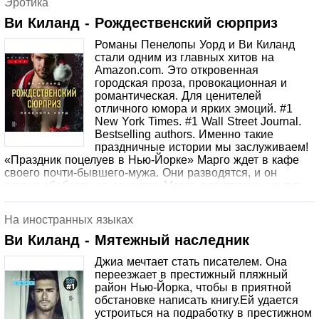
Эротика
ярость. Теперь, чтобы вернуть все на свои места, ей
придется отыскать Чертова Нахала во что бы то ни
Ви Киланд - Рождественский сюрприз
стало!Создана при участии департамента Аудиокнига
Романы Пенелопы Уорд и Ви Киланд
(АСТ)
стали одним из главных хитов на
Amazon.com. Это откровенная
городская проза, провокационная и
романтическая. Для ценителей
отличного юмора и ярких эмоций. #1
New York Times. #1 Wall Street Journal.
Bestselling authors. Именно такие
праздничные истории мы заслуживаем!
«Праздник поцелуев в Нью-Йорке» Марго ждет в кафе
своего почти-бывшего-мужа. Они разводятся, и он
решил обобрать ее до нитки. Марго расстроена, но тут
ее подруга-адвокат предлагает игру, как в детстве.
Сделать что-нибудь на слабо. Марго нужно поцеловать
На иностранных языках
одного из посетителей кафе. «Туши свет, любимая» Коул
– писатель, купивший дом в тихом районе. В канун
Ви Киланд - Мятежный наследник
Рождества Джози, его соседка напротив, решает
Джиа мечтает стать писателем. Она
заставить весь газон светящимися праздничными
переезжает в престижный пляжный
фигурками. Коулу это не нравится, но тут во всех домах
район Нью-Йорка, чтобы в приятной
отключают свет, и ему нужно принять решение – темнота
обстановке написать книгу.Ей удается
и уединение или свет, праздник, Джози? Выбор
устроиться на подработку в престижном
очевиден. «Горячий Скрудж» В сочельник Мередит, не