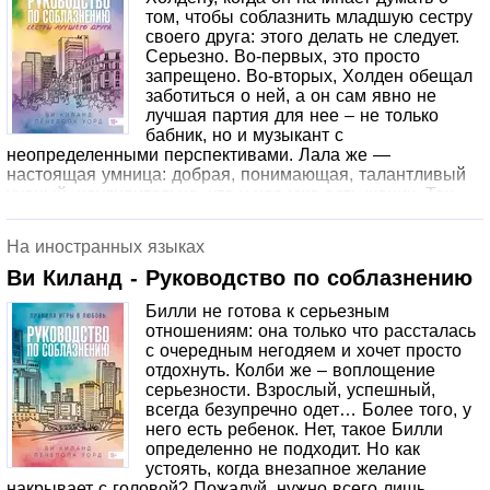
миллион еще в школе. Жестокий и беспринципный, в его
том, чтобы соблазнить младшую сестру
жизни нет места для любви.Ава Чен – нежный цветок, но
своего друга: этого делать не следует.
ее не смогла сломить трагедия в прошлом.Они
Серьезно. Во-первых, это просто
совершенно не подходят друг другу.ИМ ПРОСТО
запрещено. Во-вторых, Холден обещал
ОПАСНО БЫТЬ ВМЕСТЕ.Но когда Алекс видит Аву в
заботиться о ней, а он сам явно не
объятиях другого парня, он становится тотально
лучшая партия для нее – не только
одержим ею. И Аве кажется, что только она может
бабник, но и музыкант с
спасти его от самого себя.* Цена комплекта рассчитана
неопределенными перспективами. Лала же —
исходя из базовых цен. Во время акционных
настоящая умница: добрая, понимающая, талантливый
предложений цена отдельных книг может меняться
ученый, неудивительно, что у нее уже есть жених. Так
что держитесь подальше. Но вот Лале предлагают грант
на исследование в Нью-Йорке, и на несколько
На иностранных языках
ближайших месяцев они становятся соседями в
многоквартирном доме, оказавшись в опасной близости
Ви Киланд - Руководство по соблазнению
друг к другу. Холден старается следовать правилам, но
Билли не готова к серьезным
каждый день ощущает в ее словах и взгляде нечто
отношениям: она только что рассталась
такое, что заставляет его кровь закипать. Но что это?
с очередным негодяем и хочет просто
Просто желание? Или все-таки что-то более серьезное?
отдохнуть. Колби же – воплощение
И что произойдет, если они решат пойти против правил?
серьезности. Взрослый, успешный,
всегда безупречно одет… Более того, у
него есть ребенок. Нет, такое Билли
определенно не подходит. Но как
устоять, когда внезапное желание
накрывает с головой? Пожалуй, нужно всего лишь