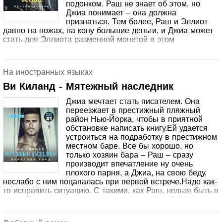
подонком. Раш не знает об этом, но
Джиа понимает – она должна
признаться. Тем более, Раш и Эллиот
давно на ножах, на кону большие деньги, и Джиа может
стать для Эллиота разменной монетой в этом
противостоянии.
На иностранных языках
Ви Киланд - Мятежный наследник
Джиа мечтает стать писателем. Она
переезжает в престижный пляжный
район Нью-Йорка, чтобы в приятной
обстановке написать книгу.Ей удается
устроиться на подработку в престижном
местном баре. Все бы хорошо, но
только хозяин бара – Раш – сразу
производит впечатление ну очень
плохого парня, а Джиа, на свою беду,
неслабо с ним поцапалась при первой встрече.Надо как-
то исправить ситуацию. С такими, как Раш, нельзя быть в
ссоре.Вот только все ее попытки лишь усугубляют
ситуацию. Ее новый босс – ее прекрасный кошмар.
Неужто война? Ну что ж, Джиа готова.