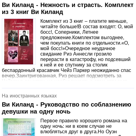
Ви Киланд - Нежность и страсть. Комплект
из 3 книг Ви Киланд
Комплект из 3 книг – платите меньше,
читайте больше!В состав входят: О, мой
босс!, Соперники, Летнее
предложение.Комплектом выгоднее,
чем покупать книги по отдельности.«О,
мой босс!»Очередное неудачное
свидание Риз Аннесли грозило
перерасти в катастрофу, но подсевший
к ней и ее спутнику за столик
беспардонный красавчик Чейз Паркер неожиданно спас
вечер.Заинтригованная, Риз решает подсмотреть за
Чейзом в соцсетях, но необходимость в этом отпадает
очень быстро. Вот так сюрприз, мистер Паркер – ее
новый босс. Наглый, развязный, но… твою мать, какой
На иностранных языках
же он горячий. Вот только о любви и речи быть не может
– Риз зареклась от служебных романов, а у Чейза, как и
Ви Киланд - Руководство по соблазнению
у любого красавчика, в голове слишком много тараканов
девушки на одну ночь
и одна-очень-паршивая-тайна в
довесок.«Соперники».Один из самых рейтинговых
Первое правило хорошего романа на
романов автора. Более 20 000 оценок на Goodreads.com.
одну ночь: ни в коем случае не
Истори Ромео и Джульетты в современном прочтении, с
влюбляться друг в друга.Но Оуэн
неизменным юмором и куражом от талантливого автора.