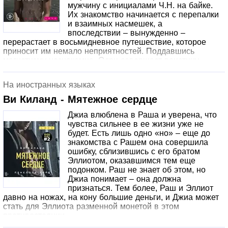
мужчину с инициалами Ч.Н. на байке.
Неверленда Уже две сотни лет все женщины рода
Их знакомство начинается с перепалки
Дарлинг исчезают в день своего восемнадцатилетия.
и взаимных насмешек, а
Иногда они пропадают всего на день, иногда – на
впоследствии – вынужденно –
неделю или месяц. Но они всегда возвращаются
перерастает в восьмидневное путешествие, которое
сломленными. Сегодня мне исполнилось восемнадцать,
приносит им немало неприятностей. Поддавшись
и моя мама бегает по дому, проверяя, закрыты ли все
магнетизму незнакомца, Одри совершает воистину
окна и заперты ли двери. Но это бесполезно. Когда
безумный поступок… Очнувшись на следующий день в
наступит ночь, он придёт за мной, чтобы забрать в свою
одиночестве, она обдумывает случившееся и приходит в
страну чудес и кошмаров. Он – Питер Пэн, Король
На иностранных языках
ярость. Теперь, чтобы вернуть все на свои места, ей
Неверленда, владыка Потерянных Мальчишек. И я – их
придется отыскать Чертова Нахала во что бы то ни
новая Дарлинг. Первая книга нашумевшей серии
Ви Киланд - Мятежное сердце
стало!Создана при участии департамента Аудиокнига
«Порочные Потерянные Мальчишки». Страстный,
Джиа влюблена в Раша и уверена, что
(АСТ)
тёмный, взрослый римейк культовой истории о Питере
чувства сильнее в ее жизни уже не
Пэне, полный жарких сцен и неожиданных поворотов
будет. Есть лишь одно «но» – еще до
сюжета. Более 25 000 оценок и высокие рейтинги на
знакомства с Рашем она совершила
Amazon: это неизменный бестселлер вот уже более года!
ошибку, сблизившись с его братом
Внутренние иллюстрации популярной художницы ALES
Эллиотом, оказавшимся тем еще
(более 50 000 подписчиков в ВК). Целая россыпь
подонком. Раш не знает об этом, но
харизматичных мужчин, невероятные эмоции, поцелуи,
Джиа понимает – она должна
ссоры и чувственность в каждом прикосновении. The
признаться. Тем более, Раш и Эллиот
Miles club. Джеймисон Майлз Идеально для любителей
давно на ножах, на кону большие деньги, и Джиа может
романов Э Л Джеймс, Анны Тодд и Аны Хуан.
стать для Эллиота разменной монетой в этом
«Джеймисон Майлз» – абсолютный хит Amazon, первая
противостоянии.
часть цикла из пяти книг Т Л Свон. Сегодня ты пьешь
шампанское с незнакомцем, утром забываешь обо всем,