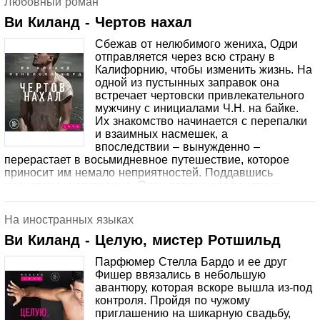
Любовный роман
Ви Киланд - Чертов нахал
Сбежав от нелюбимого жениха, Одри
отправляется через всю страну в
Калифорнию, чтобы изменить жизнь. На
одной из пустынных заправок она
встречает чертовски привлекательного
мужчину с инициалами Ч.Н. на байке.
Их знакомство начинается с перепалки
и взаимных насмешек, а
впоследствии – вынужденно –
перерастает в восьмидневное путешествие, которое
приносит им немало неприятностей. Поддавшись
магнетизму незнакомца, Одри совершает воистину
безумный поступок… Очнувшись на следующий день в
одиночестве, она обдумывает случившееся и приходит в
На иностранных языках
ярость. Теперь, чтобы вернуть все на свои места, ей
придется отыскать Чертова Нахала во что бы то ни
Ви Киланд - Целую, мистер Ротшильд
стало!Создана при участии департамента Аудиокнига
Парфюмер Стелла Бардо и ее друг
(АСТ)
Фишер ввязались в небольшую
авантюру, которая вскоре вышла из-под
контроля. Пройдя по чужому
приглашению на шикарную свадьбу,