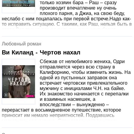
только хозяин бара – Раш – сразу
станет частью этого, и с помощью владельца клуба
производит впечатление ну очень
Эмерсона сможет размыть собственные границы
плохого парня, а Джиа, на свою беду,
дозволенного, позабыв об осуждении. Осторожно: вам
неслабо с ним поцапалась при первой встрече.Надо как-
потребуется огнетушитель». – Ава Хоуп, автор цикла
то исправить ситуацию. С такими, как Раш, нельзя быть в
«Орлы» @avahopebooks «В тот момент, когда я поняла,
ссоре.Вот только все ее попытки лишь усугубляют
кем именно был Эмерсон Грант, у меня закружилась
ситуацию. Ее новый босс – ее прекрасный кошмар.
голова от предвкушения. Запретно. Тревожно.
Неужто война? Ну что ж, Джиа готова.
Неправильно». – Джулия Вулф «Вызывайте скорую.
Любовный роман
Вызывайте пожарных. Потому что Сара Кейт обеспечила
Ви Киланд - Чертов нахал
неповторимый накал страстей между Эмерсоном и
Чарли». – PP's Bookshelf
Сбежав от нелюбимого жениха, Одри
отправляется через всю страну в
Калифорнию, чтобы изменить жизнь. На
одной из пустынных заправок она
встречает чертовски привлекательного
мужчину с инициалами Ч.Н. на байке.
Их знакомство начинается с перепалки
и взаимных насмешек, а
впоследствии – вынужденно –
перерастает в восьмидневное путешествие, которое
приносит им немало неприятностей. Поддавшись
магнетизму незнакомца, Одри совершает воистину
безумный поступок… Очнувшись на следующий день в
одиночестве, она обдумывает случившееся и приходит в