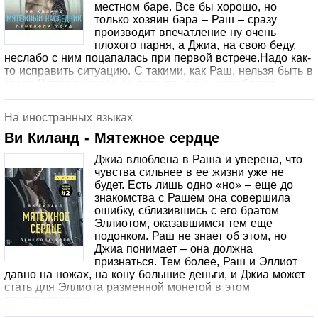
местном баре. Все бы хорошо, но
разглядев в такси из-за снегопада другого пассажира, с
только хозяин бара – Раш – сразу
размаху садится ему на колени… «Рождественский
производит впечатление ну очень
пакт» Коллеги Райли Кеннеди и Кеннеди Райли не
плохого парня, а Джиа, на свою беду,
слишком друг друга любят. Их бесит, что их имена так
неслабо с ним поцапалась при первой встрече.Надо как-
нелепо совпадают. Но накануне Рождества им
то исправить ситуацию. С такими, как Раш, нельзя быть в
приходится заключить перемирие, чтобы пережить
ссоре.Вот только все ее попытки лишь усугубляют
рабочий переполох, праздничный корпоратив и свадьбу
ситуацию. Ее новый босс – ее прекрасный кошмар.
родственников. «Комедия с ошибкой» В канун
Неужто война? Ну что ж, Джиа готова.
Рождества Пайпер видит мужчину и по ошибке
На иностранных языках
принимает его за бездомного. Он не на шутку
оскорбляется, и между ними завязывается перепалка.
Ви Киланд - Мятежное сердце
Вскоре Пайпер находит у порога весьма неожиданный
Джиа влюблена в Раша и уверена, что
подарок с издевательской запиской. Это точно ее новый
чувства сильнее в ее жизни уже не
знакомый. Если она его встретит, ох, ему не
будет. Есть лишь одно «но» – еще до
поздоровится!
знакомства с Рашем она совершила
ошибку, сблизившись с его братом
Эллиотом, оказавшимся тем еще
подонком. Раш не знает об этом, но
Джиа понимает – она должна
признаться. Тем более, Раш и Эллиот
давно на ножах, на кону большие деньги, и Джиа может
стать для Эллиота разменной монетой в этом
противостоянии.