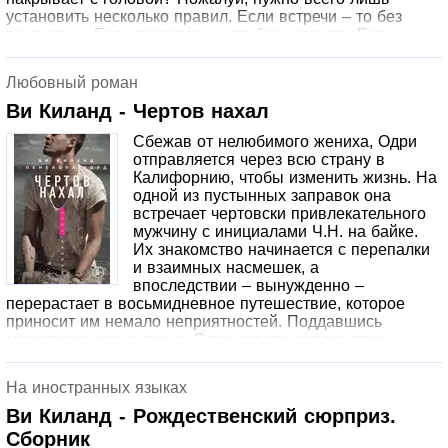
установить несколько правил. Если встречи – то без
романтики. Если разговоры – то без намеков. Если
прикосновения – то без эмоций. Но разве правила не
созданы для того, чтобы их нарушать?
Любовный роман
Ви Киланд - Чертов нахал
Сбежав от нелюбимого жениха, Одри
отправляется через всю страну в
Калифорнию, чтобы изменить жизнь. На
одной из пустынных заправок она
встречает чертовски привлекательного
мужчину с инициалами Ч.Н. на байке.
Их знакомство начинается с перепалки
и взаимных насмешек, а
впоследствии – вынужденно –
перерастает в восьмидневное путешествие, которое
приносит им немало неприятностей. Поддавшись
магнетизму незнакомца, Одри совершает воистину
безумный поступок… Очнувшись на следующий день в
одиночестве, она обдумывает случившееся и приходит в
На иностранных языках
ярость. Теперь, чтобы вернуть все на свои места, ей
придется отыскать Чертова Нахала во что бы то ни
Ви Киланд - Рождественский сюрприз.
стало!
Сборник