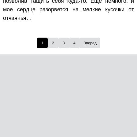
позволив тащить себя куда-то. Еще немного, и
мое сердце разорвется на мелкие кусочки от
отчаянья…
1
2
3
4
Вперед