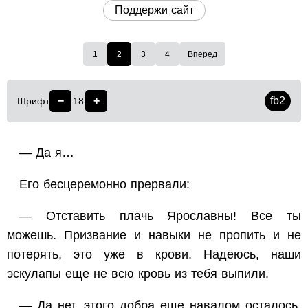
Поддержи сайт
1
2
3
4
Вперед
−
+
fb2
Шрифт
18
— Да я…
Его бесцеремонно прервали:
— Отставить плачь Ярославны! Все ты
можешь. Призвание и навыки не пропить и не
потерять, это уже в крови. Надеюсь, наши
эскулапы еще не всю кровь из тебя выпили.
— Да нет, этого добра еще навалом осталось,