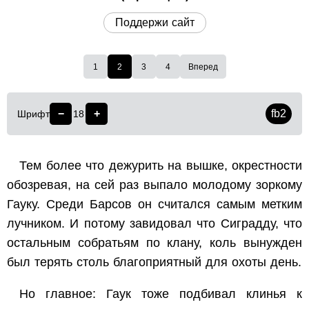
Поддержи сайт
1
2
3
4
Вперед
−
+
fb2
Шрифт
18
Тем более что дежурить на вышке, окрестности
обозревая, на сей раз выпало молодому зоркому
Гауку. Среди Барсов он считался самым метким
лучником. И потому завидовал что Сиградду, что
остальным собратьям по клану, коль вынужден
был терять столь благоприятный для охоты день.
Но главное: Гаук тоже подбивал клинья к