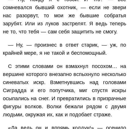
сомневался бывший охотник, — если не звери
нас разорвут, то мои же бывшие собратья
зарубят. Или из луков застрелят. Я ведь теперь
не то, что тебя — сам себя защитить не смогу.
— Ну, — произнес в ответ старик, — уж, по
крайней мере, я не такой и беспомощный.
С этими словами он взмахнул посохом… на
вершине которого внезапно вспыхнуло несколько
синеватых искр. Взметнувшись над головами
Сиградда и его попутчика, миг спустя искры
осыпались на снег. И превратились в призрачные
фигуры волков. Волки бежали рядом с двумя
людьми, окружая их, как и подобает страже.
«Да ведь он и впрямь колдун!» — осенило