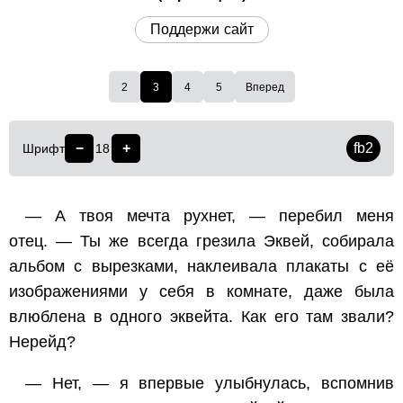
Поддержи сайт
2
3
4
5
Вперед
−
+
fb2
Шрифт
18
— А твоя мечта рухнет, — перебил меня
отец. — Ты же всегда грезила Эквей, собирала
альбом с вырезками, наклеивала плакаты с её
изображениями у себя в комнате, даже была
влюблена в одного эквейта. Как его там звали?
Нерейд?
— Нет, — я впервые улыбнулась, вспомнив