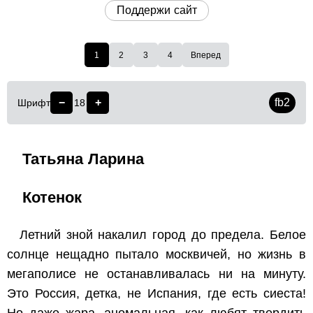
Поддержи сайт
1
2
3
4
Вперед
−
+
fb2
Шрифт
18
Татьяна Ларина
Котенок
Летний зной накалил город до предела. Белое
солнце нещадно пытало москвичей, но жизнь в
мегаполисе не останавливалась ни на минуту.
Это Россия, детка, не Испания, где есть сиеста!
Но даже жара, аномальная, как любят твердить