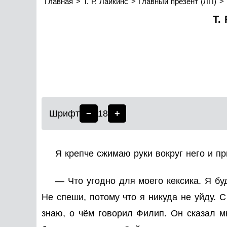
Главная
Т. Р. Лайкинс
Главный презент (ЛП)
Т.
Шрифт
−
18
+
Я крепче сжимаю руки вокруг него и пр
— Что угодно для моего кексика. Я буд
Не спеши, потому что я никуда не уйду. С
знаю, о чём говорил Филип. Он сказал м