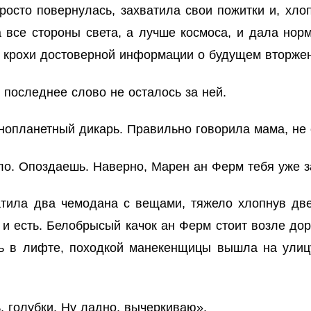
просто повернулась, захватила свои пожитки и, х
 все стороны света, а лучше космоса, и дала нор
 крохи достоверной информации о будущем вторже
 последнее слово не осталось за ней.
нопланетный дикарь. Правильно говорила мама, не 
ало. Опоздаешь. Наверно, Марен ан Ферм тебя уже 
атила два чемодана с вещами, тяжело хлопнув дв
к и есть. Белобрысый качок ан Ферм стоит возле д
ь в лифте, походкой манекенщицы вышла на улиц
 голубки. Ну ладно, вычеркиваю».