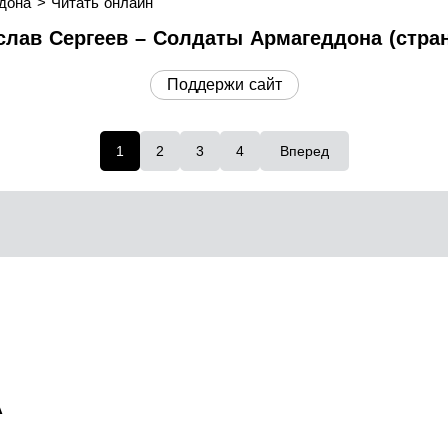
дона
Читать онлайн
слав Сергеев – Солдаты Армагеддона (стран
Поддержи сайт
1
2
3
4
Вперед
А