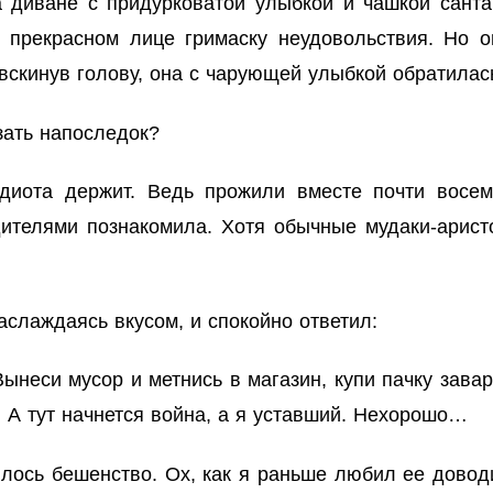
 диване с придурковатой улыбкой и чашкой санта,
 прекрасном лице гримаску неудовольствия. Но о
вскинув голову, она с чарующей улыбкой обратилась
зать напоследок?
диота держит. Ведь прожили вместе почти восем
ителями познакомила. Хотя обычные мудаки-арист
аслаждаясь вкусом, и спокойно ответил:
ынеси мусор и метнись в магазин, купи пачку заварн
 А тут начнется война, а я уставший. Нехорошо…
илось бешенство. Ох, как я раньше любил ее доводи