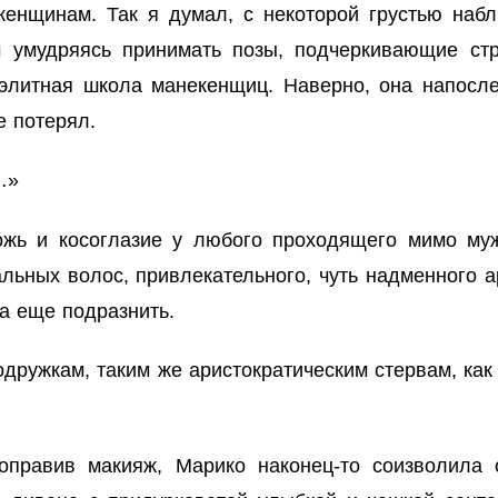
енщинам. Так я думал, с некоторой грустью наб
м умудряясь принимать позы, подчеркивающие ст
элитная школа манекенщиц. Наверно, она напосле
е потерял.
…»
жь и косоглазие у любого проходящего мимо му
ьных волос, привлекательного, чуть надменного ар
а еще подразнить.
дружкам, таким же аристократическим стервам, как 
оправив макияж, Марико наконец-то соизволила 