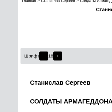
Главная
Станислав Сергеев
Солдаты Армагед
Стани
Шрифт
−
18
+
Станислав Сергеев
СОЛДАТЫ АРМАГЕДДОН