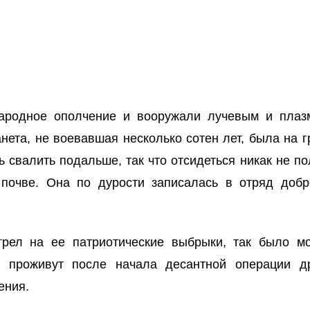
ародное ополчение и вооружали лучевым и плазм
нета, не воевавшая несколько сотен лет, была на г
 свалить подальше, так что отсидеться никак не пол
почве. Она по дурости записалась в отряд доб
трел на ее патриотические выбрыки, так было м
ни проживут после начала десантной операции д
ения.