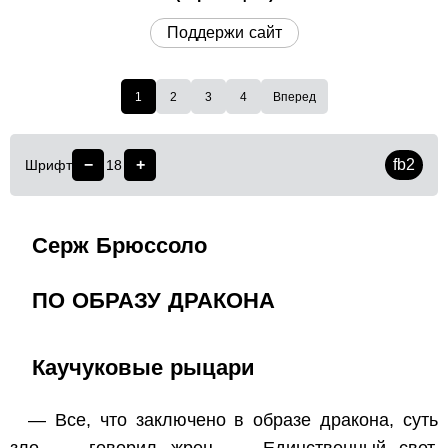
Поддержи сайт
1
2
3
4
Вперед
−
+
fb2
Шрифт
18
Серж Брюссоло
ПО ОБРАЗУ ДРАКОНА
Каучуковые рыцари
— Все, что заключено в образе дракона, суть