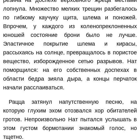
резина на доспехе верховного жреца местами
лопнула. Множество мелких трещин разбегалось
по гибкому каучуку щита, шлема и поножей.
Впрочем, у каждого из коленопреклоненных
юношей состояние брони было не лучше.
Эластичное покрытие шлема и кирасы,
рассыхаясь на солнце, превращалось в пористое
вещество, изборожденное сетью разрывов. Нат
поморщился: на его собственных доспехах в
области бедра зияла дыра, а концы перчаток
начали расслаиваться.
Рацца затянул напутственную песню, на
которую глухим эхом отозвался хор обитателей
гротов. Непроизвольно Нат пытался услышать в
этом густом бормотании знакомый голос, но
тщетно.