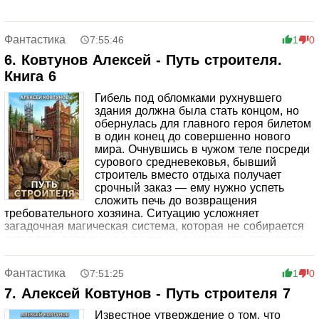
Фантастика
7:55:46
1
0
6. Ковтунов Алексей - Путь строителя.
Книга 6
Гибель под обломками рухнувшего
здания должна была стать концом, но
обернулась для главного героя билетом
в один конец до совершенно нового
мира. Очнувшись в чужом теле посреди
сурового средневековья, бывший
строитель вместо отдыха получает
срочный заказ — ему нужно успеть
сложить печь до возвращения
требовательного хозяина. Ситуацию усложняет
загадочная магическая система, которая не собирается
оставлять попаданца в покое и ненавязчиво ставит его
перед жестким выбором: стремительно развивать свои
навыки, становиться сильнее и подстраиваться под
Фантастика
7:51:25
1
0
новые правила игры или просто умереть.
7. Алексей Ковтунов - Путь строителя 7
Известное утверждение о том, что