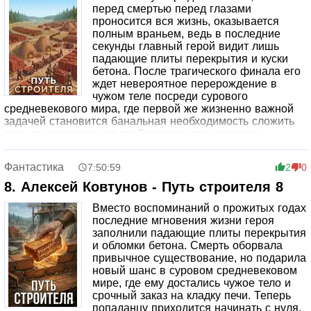
перед смертью перед глазами
проносится вся жизнь, оказывается
полным враньем, ведь в последние
секунды главный герой видит лишь
падающие плиты перекрытия и куски
бетона. После трагического финала его
ждет невероятное перерождение в
чужом теле посреди сурового
средневекового мира, где первой же жизненно важной
задачей становится банальная необходимость сложить
печь до возвращения требовательного заказчика.
Ситуация осложняется тем, что в новой реальности
героя сопровождает загадочная система, которая
Фантастика
7:50:59
2
0
ненавязчиво, но твердо ставит его перед жестким
выбором: либо быстро становиться сильнее и
8. Алексей Ковтунов - Путь строителя 8
адаптироваться к незнакомым правилам, либо умереть
Вместо воспоминаний о прожитых годах
окончательно.
последние мгновения жизни героя
заполнили падающие плиты перекрытия
и обломки бетона. Смерть оборвала
привычное существование, но подарила
новый шанс в суровом средневековом
мире, где ему достались чужое тело и
срочный заказ на кладку печи. Теперь
попаданцу приходится начинать с нуля,