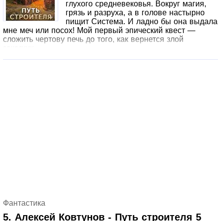
глухого средневековья. Вокруг магия,
грязь и разруха, а в голове настырно
пищит Система. И ладно бы она выдала
мне меч или посох! Мой первый эпический квест —
сложить чертову печь до того, как вернется злой
заказчик.
Интерфейс ненавязчиво намекает: либо я быстро
научусь выжимать максимум из местной магии и
кирпичей, либо эта новая жизнь закончится еще быстрее
старой. Но строители так просто не сдаются!
Фантастика
5. Алексей Ковтунов - Путь строителя 5