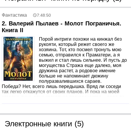
Фантастика
7:48:50
2. Валерий Пылаев - Молот Пограничья.
Книга II
Порой интриги похожи на кинжал без
рукояти, который режет своего же
хозяина. Тот, кто посмел тронуть мою
семью, отправился к Праматери, а я
выжил и стал лишь сильнее. И пусть до
могущества Стража еще далеко, моя
дружина растет, а родовое имение
больше не напоминает дюжину
полуразвалившихся сараев.
Победа? Нет, всего лишь передышка. Вряд ли соседи
так легко откажутся от своих планов. И пока на моей
стороне лишь одно крохотное преимущество – вряд ли
хоть кто-то на Пограничье верит, что юный князь Костров
сумеет вернуть силу почти угасшему роду.
Но я докажу, как сильно они ошибаются.
Электронные книги (5)