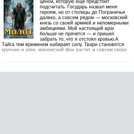
ценой, которую еще предстоит
подсчитать. Государь назвал меня
героем, но от столицы до Пограничья
далеко, а совсем рядом — московский
князь со своей армией и непомерными
амбициями. Мой настоящий враг
больше не прячется — и пришел
забрать то, что я отстоял кровью.А
Тайга тем временем набирает силу. Твари становятся
крупнее и злее, магический фон растет, и совсем скоро
эти земли ждут испытания, по сравнению с которыми
нашествие мертвецов покажется разминкой. Но мои
враги их уже не увидят. Ведь за ними идет кое-что
пострашнее Тайги.Я. И мой волот.