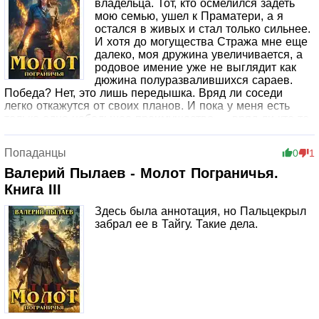
владельца. Тот, кто осмелился задеть
мою семью, ушел к Праматери, а я
остался в живых и стал только сильнее.
И хотя до могущества Стража мне еще
далеко, моя дружина увеличивается, а
родовое имение уже не выглядит как
дюжина полуразвалившихся сараев.
Победа? Нет, это лишь передышка. Вряд ли соседи
легко откажутся от своих планов. И пока у меня есть
только одно небольшое преимущество — вряд ли кто-то
на Пограничье верит, что юный князь Костров сможет
вернуть силу почти угасшему роду. Но я докажу, как
Попаданцы
0
1
сильно они ошибаются.
Валерий Пылаев - Молот Пограничья.
Книга III
Здесь была аннотация, но Пальцекрыл
забрал ее в Тайгу. Такие дела.