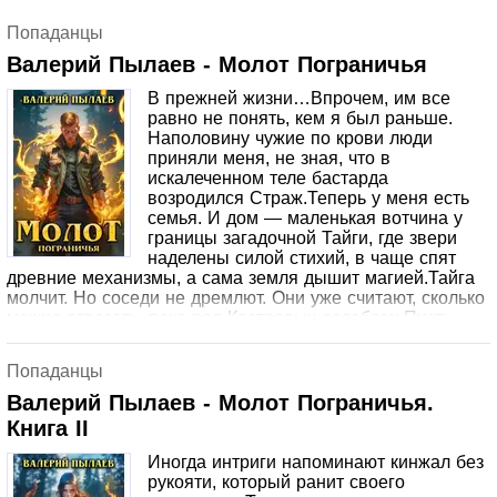
Попаданцы
Валерий Пылаев - Молот Пограничья
В прежней жизни…Впрочем, им все
равно не понять, кем я был раньше.
Наполовину чужие по крови люди
приняли меня, не зная, что в
искалеченном теле бастарда
возродился Страж.Теперь у меня есть
семья. И дом — маленькая вотчина у
границы загадочной Тайги, где звери
наделены силой стихий, в чаще спят
древние механизмы, а сама земля дышит магией.Тайга
молчит. Но соседи не дремлют. Они уже считают, сколько
можно отрезать, пока род Костровых ослаблен.Пусть
только попробуют! Никто не смеет трогать тех, кого я
поклялся защищать.И когда настанет время — я ударю
Попаданцы
первым.
Валерий Пылаев - Молот Пограничья.
Книга II
Иногда интриги напоминают кинжал без
рукояти, который ранит своего